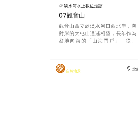
淡水河水上數位走讀
04二重疏洪道
河口西北岸，與
戰後的臺北盆地在快速都市化與極
相望，長年作為
端降雨疊加下，淡水河治理面臨兩
門戶」。從橋
個核心難題：一是如何在不削弱河
眺，觀音山常被
口與主槽功能的前提下壓低洪峰，
在近代圖像裡，
二是如何在受潮汐影響的下游避免
觀音山、大屯
「工程做了又淤」的惡性循環。於
北部
北
的壯麗山海美
是，1960 年代起，治水思維由零散
水利工程
它在視覺與地理
護岸與單點整治，提升為整體流域
 在藝術與大眾
尺度的規劃與模型試驗，治理開始
是觀看淡水河的
明確走向科學化決策。 早期的「治
期的「臺北名所
本」構想主張把大嵙崁溪改道走塭
〈淡水河．觀音
子川，並配合關渡拓寬、基隆河新
分明的河面與舟
河道等工程。為檢驗可行性，1963
靜，營造「寧靜
年起建立全流域與關渡局部兩套水
面中的沙洲長滿
工模型：先以「定量流」評估築堤
景季節與河道樣
（乙案）與改道（丙案）及第一期