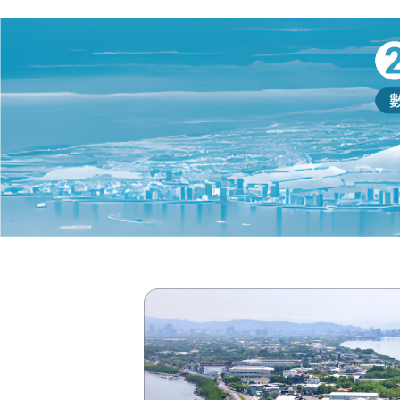
工程的效果，接著在 1966–1967 年
雲的觀音山置於
以實際洪水歷程進行「變量流」試
一眼辨識地點，
驗，並把左岸洪水平原的多種改善
來水設施與城市
構想一起納入比對，作為隨後策略
了視覺符號，觀
調整的證據基礎。 轉折，來自於第
建設相連。近代
一期工程（1965）完成後的現地觀
淨化後的清水，
察：工程師發現社子新河道與社子
音山上的淨水
島北端浚渫區迅速回淤，據此推演
山體因此不只是
更靠海、感潮更強的塭子川新河道
公共衛生網絡的
維持力恐怕更差。模型進一步證
望淡水河風景〉
實，關渡段屬感潮分支，挾砂能力
讓遠方的觀音山
下降、回淤明顯，使改道方案難以
軌道同框，提示
達到預期減洪效益。其後，又因地
岸的通路」而非
層下陷需要更新地形資料，整套模
「淡水風景」的
型「全盤重做」，在反覆試驗中逐
〈淡水〉沿右岸
步確立以二重疏洪道分擔洪峰的方
山：前景繁鬧、
向與線位。 工程尚未拍板之前，政
，形成快—慢—
府先從空間治理著手：1968 年核定