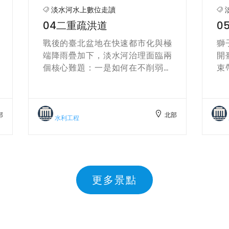
淡水河水上數位走讀
礎
05獅子頭隘口
低
泊
獅子頭隘口位於關渡，是淡水河離
大
開臺北盆地、折向河口前的天然收
潰
束帶。兩岸山稜夾峙、河槽轉彎，
船
使洪水在此易抬升、耗能，長期被
水
視為盆地排洪的關鍵門檻；從航照
地
對讀士林截直、淡水河長堤與後續
鑿
部
北部
二重疏洪道，可見不同工程介入下
水利工程
1
的地貌應答，凸顯其在整體治理中
雙
的樞紐地位。 戰後「治本」思路一
自
度主張拓寬關渡：先處理左岸突出
的
的磯頭，並預辦右岸徵收與遷居，
擴
以利後續兩岸更大尺度開挖；同時
更多景點
統
要求以水工模型檢驗是否需要、要
理
拓多寬，再決定推進。這些程序反
稻
映決策者將隘口視為「系統瓶頸」
砌
而非單點工程，也揭示拓寬勢必牽