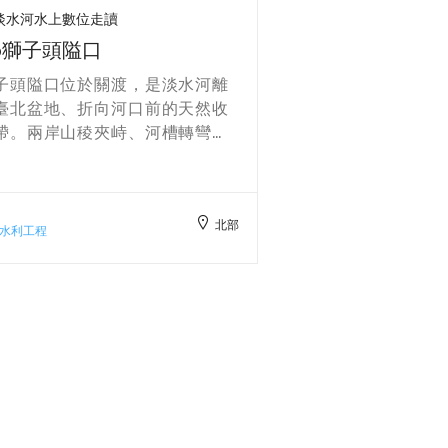
北部
；1896年的影像已可見沿岸出現
災後，以四十年
人文地景
水利工程
水護岸與碼頭設施，用以維持靠
道界線、拆除違
與裝卸的連續性。 然而1898年特
高牆，樹立近代
洪水成為關鍵的壓力測試：堤岸
為臺北提供制度與
決、碼頭機能癱瘓，甚至有大型
臺北在地脈絡而言，
隻被沖進建昌街的紀錄，暴露低
災重創大稻埕與
護岸在洪峰前的結構侷限。災後
木技師牧彥七統
方紳商請願，自日新街東市場開
水護岸整建：南北
導向雙連埤的排水大溝，並在
尺，且在南側增
904年測圖中辨識出「淡水洪水經
頭，顯示此階段
連埤—劍潭入北港（基隆河）」的
與護岸機能為先
然分洪路徑；由此可見，大稻埕
穩住港埠運作，
治理已從單點工程（碼頭護岸）
壁、斜砌石等作
展為「堤岸—市區排水—埤塘系
為後續向高水堤
」的聯動思維。 1910年代起，治
1911 年前後連
尺度再度升級：總督府在艋舺—大
擇點。當時提出的
埕沿岸推進高水堤方案，於既有
（易回淤）、拓
石低水護岸上加築鋼筋混凝土牆
高、成效存疑）