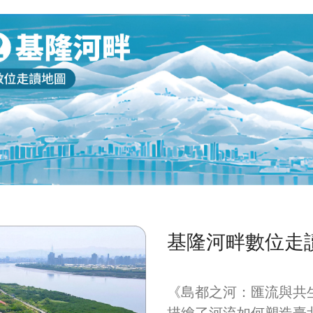
式
動拆遷補償與政治可行性的現實。
太
但第一期工程（1965）後的實測與
把
模型結果，改寫了路徑選擇：社子
實
新河道與社子島北端浚渫區迅速回
利
淤，顯示感潮段若僅靠「加寬加
邊
深」維持流通，成效難持久；進一
展
步的變量流試驗亦證實關渡屬感潮
設
分支、挾砂能力下降、回淤明顯，
所
因此單用拓寬難以穩定降低洪峰並
患
兼顧下游航道與河口地形。治理遂
的
由「拆瓶頸」轉為以分流分擔洪
峰，與二重疏洪道形成上下游互
補：前者是盆地出口的節流門檻，
後者提供左岸可調度的分洪走廊。
基隆河畔數位走
工程之外，政府同步以空間手段守
住洪水通道：1968 年起在左岸劃設
一、二級管制區，一級涵蓋堤防用
《島都之河：匯流與共
地、預留疏洪廊道與天然洩洪道，
描繪了河流如何塑造臺