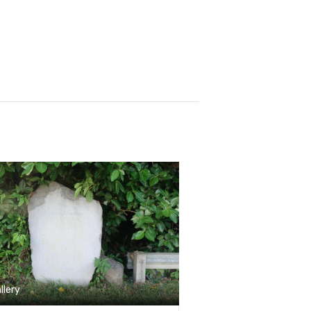
llery
Gallery
淡水河水上數位走讀
淡水河水上數位走
1大稻埕碼頭
02大臺北防洪
稻埕碼頭的治理，從清末的「港
大臺北防洪牆的
優先」起步：劉銘傳時期以建昌
「為航運服務」
司為引擎，帶動臨河低地填築、
心」的治理轉身
設街廓與築堤，新市街（港邊
歐陸河港城市從
、千秋街、建昌街、六館街）逐
步走向垂直、連
成形，奠定碼頭與市街共構的基
巴黎塞納河在 180