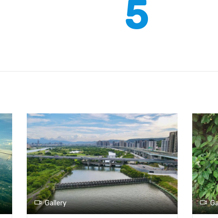
8
Ga
0
大
務
公
鋪
Gallery
街
步