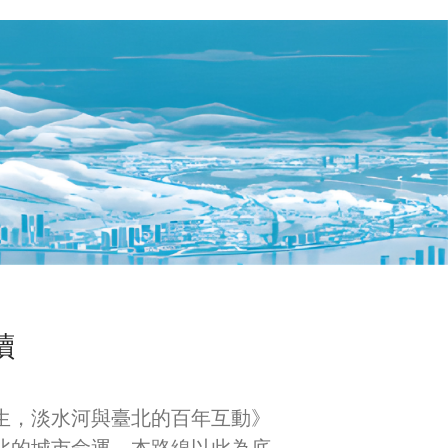
堤（常見L型斷面），並在十川嘉
期見效有限）、
郎的「臺北輪中治水」構想中，
（拆遷與庫容受
大稻埕列為高牆式高水堤的優先
／新疏洪道（理
施區；自此，河岸由「港務便
程難承擔）、以及
」轉向以高規格堤防來界定城—河
被技術檢討逐一
界。戰後相關路線與系統持續延
從可行性、成本
，使大稻埕成為臺灣城市堤防建
後，否定前述諸
的起點與典範，亦說明今日我們
尾平原（木曾三
見的碼頭景觀，正是百年來在洪
採「輪中」思維
、排水與高牆堤三股力量拉扯下
界，形成閉合、
歷史定形。
線；換言之，六
合理可行的是「
「輪中堤」，並
由土堤、既有石
讀
路堤、鋼筋混凝
拼接成的連續防
艋舺—大稻埕被列
埕，於既有砌石低
生，淡水河與臺北的百年互動》
型 RC 牆式堤
北的城市命運。本路線以此為底