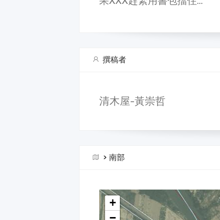
果XXX趕緊用書包擋住…
撰稿者
清木屋-黃崇哲
>
南部