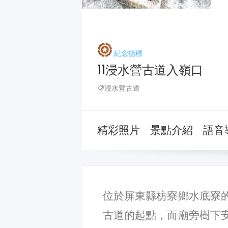
紀念指標
11浸水營古道入嶺口
浸水營古道
精彩照片
景點介紹
語音
位於屏東縣枋寮鄉水底寮
古道的起點，而廟旁樹下