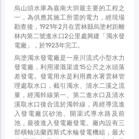
烏山頭水庫為嘉南大圳最主要的工程之
一，為供應其施工所需的電力，經現場
勘查後，1921年2月在雲林縣烏塗村距離
林內第二號進水口2公里處興建「濁水發
電廠」，於1923年完工。
烏塗濁水發電廠是一座川流式小型水力
發電廠，利用灌溉渠道15公尺之水頭落
差發電。發電用水是利用農水署雲林管
理處取水口，截引濁水、清水二溪之流
量，經濁幹線第一、第二進水口及清水
溪取水口後合流於濁幹線，再經導流進
入發電廠沉砂池、開渠式導水路及前
池，最後進入發電廠發電。廠內設有三
部橫軸法蘭西斯式水輪發電機組，最大