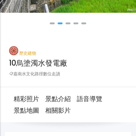
歷史建物
10烏塗濁水發電廠
嘉南水文化路徑數位走讀
精彩照片
景點介紹
語音導覽
景點地圖
相關影片