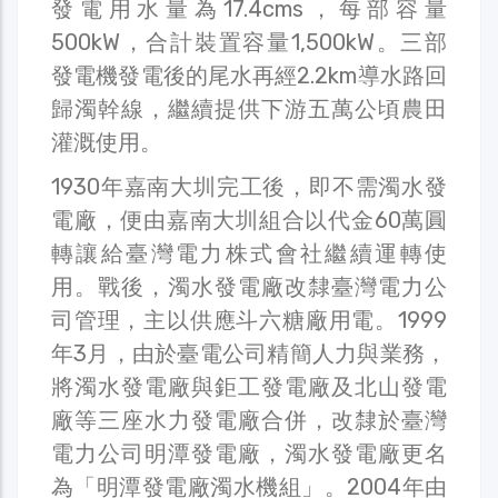
發電用水量為17.4cms，每部容量
500kW，合計裝置容量1,500kW。三部
發電機發電後的尾水再經2.2km導水路回
歸濁幹線，繼續提供下游五萬公頃農田
灌溉使用。
1930年嘉南大圳完工後，即不需濁水發
電廠，便由嘉南大圳組合以代金60萬圓
轉讓給臺灣電力株式會社繼續運轉使
用。戰後，濁水發電廠改隸臺灣電力公
司管理，主以供應斗六糖廠用電。1999
年3月，由於臺電公司精簡人力與業務，
將濁水發電廠與鉅工發電廠及北山發電
廠等三座水力發電廠合併，改隸於臺灣
電力公司明潭發電廠，濁水發電廠更名
為「明潭發電廠濁水機組」。2004年由