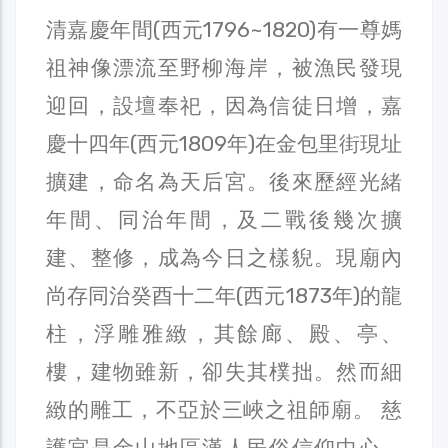
清嘉慶年間(西元1796~1820)有一尊媽
祖神像漂流至野柳海岸，被漁民發現
迎回，設壇奉祀，因為信徒日增，嘉
慶十四年(西元1809年)在金包里街現址
擴建，命名為天后宮。後來歷經光緒
年間、同治年間，及二戰後幾次擴
建、整修，成為今日之樣貎。現廟內
尚存同治癸酉十二年(西元1873年)的龍
柱，浮雕雅緻，其餘廊、殿、亭、
樓，建物雖新，卻失其樸拙。然而細
緻的雕工，不亞於三峽之祖師廟。 慈
護宮是金山地區漢人民俗信仰中心，