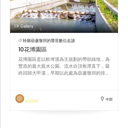
Gallery
聆聽葫蘆墩圳的聲音數位走讀
10花博園區
花博園區是以軟埤溪為主規劃的帶狀綠地，為
豐原的最大親水公園。流水自頂角潭直下，最
終回歸大甲溪，早期以此處為葫蘆墩圳的排洪
道，後經整理兩岸環境再廣植花草樹木，幾年
間綠意盎然。河道也重新整治為親水空間，調
節空氣品質。近年來，寬廣的空間帶動新的豐
中部
原。
自然地景