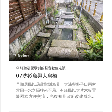
Gallery
聆聽葫蘆墩圳的聲音數位走讀
07洗衫窟與大房橋
早期居民以葫蘆墩圳為界，大湳與朴子口兩村
常因一水之隔往來不易。有庄民以大片木板置
於兩端方便交流，光復初期政府改建成水泥
橋，大房橋是本圳段最早的橋樑。以此往來方
便，居民於臨水處引圳水為民生洗滌用水，後