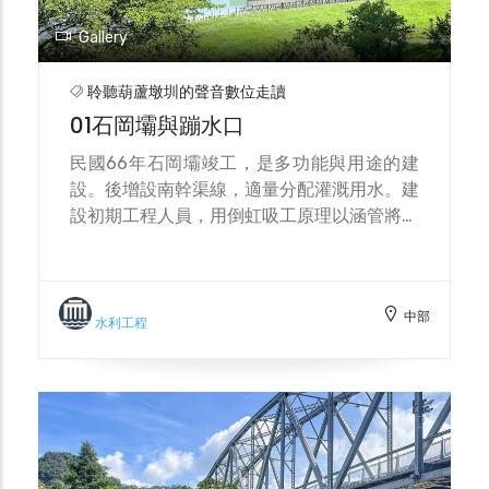
Gallery
聆聽葫蘆墩圳的聲音數位走讀
01石岡壩與蹦水口
民國66年石岡壩竣工，是多功能與用途的建
設。後增設南幹渠線，適量分配灌溉用水。建
設初期工程人員，用倒虹吸工原理以涵管將水
自水壩導出，其間穿越豐勢路與食水嵙溪河
床。溪水因下沉與上噴的壓力差，明德路旁出
口處終年有水噴出，為本地特殊景點。
中部
水利工程