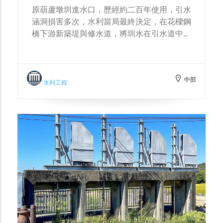
原葫蘆墩圳進水口，歷經約二百年使用，引水
涵洞損害多次，水利當局最終決定，在花樑鋼
橋下游新築堤與修水道，將圳水在引水道中導
入原灌溉系統。直到1977年石岡壩落成，功
成身退轉移進水口。幸運的是原灌溉渠保留完
整，921大地震後立即修護重新啟用，不誤農
中部
時降低災損，實則萬幸。
水利工程