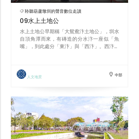
聆聽葫蘆墩圳的聲音數位走讀
09水上土地公
水上土地公早期稱「大鴛鴦汴土地公」，圳水
自頂角潭而來，有磚造的分水汴一座似「魚
嘴」，到此處分「東汴」與「西汴」。西汴灌
溉區遠達神岡、大雅；東汴流經豐原市街內，
再往下游則入潭子區，且為柳川上游深入台中
市區，突顯生命共同體的概念。
中部
人文地景