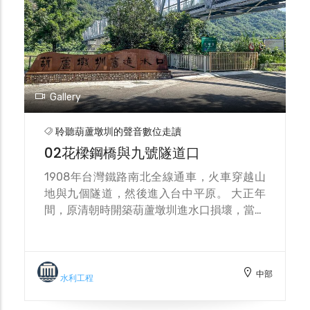
Gallery
聆聽葫蘆墩圳的聲音數位走讀
02花樑鋼橋與九號隧道口
1908年台灣鐵路南北全線通車，火車穿越山
地與九個隧道，然後進入台中平原。 大正年
間，原清朝時開築葫蘆墩圳進水口損壞，當局
終以另尋地點築堤，引水道 穿過鋼橋之下，
成為圳與火車共構的美麗景點。台鐵於1963
年為鐵路與隧道重新修繕，為來往奔波的民
中部
眾，提供更安全行車。今已以基礎修后豐鐵馬
水利工程
道，遊人如織。