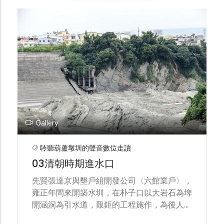
Gallery
聆聽葫蘆墩圳的聲音數位走讀
03清朝時期進水口
先賢張達京與墾戶組開發公司〈六館業戶〉，
雍正年間來開築水圳，在朴子口以大岩石為埤
開涵洞為引水道，艱鉅的工程施作，為後人開
築百年基業。1939年日本當局紀念所有水利