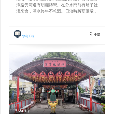
潭路旁河道有明顯轉彎。在分水門前有翁子社
溪來會，潭水終年不乾涸。日治時將葫蘆墩圳
微調，引大甲溪水至此，再依地形地貌與需求
分上下埤圳，讓圳水送到更遠的水田，培育出
優質的「葫蘆墩」米。
中部
水利工程
Gallery