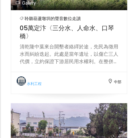
Gallery
聆聽葫蘆墩圳的聲音數位走讀
05萬定汴〈三分水、人命水、口琴
橋〉
清乾隆中葉來台開墾者絡繹於途，先民為徵用
水而糾紛迭起。此處是當年遺址，以傷亡三人
代價，立約保證下游居民用水權利。在整併中
以水橋將水運往下游，水橋形似口琴鄉人以此
稱呼。葫蘆墩圳第一排水門為重要的排洪道。
中部
葫蘆墩圳上游的水源集散地，人文故事與水利
水利工程
興衰的交會。