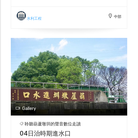
整合成功，特於此立「豐榮水利之碑」，官方
每年祭祀已示飲水思源之意，碑文上有葫蘆墩
中部
圳歷史介紹，為地方留下農田水利發展過程。
水利工程
Gallery
聆聽葫蘆墩圳的聲音數位走讀
04日治時期進水口