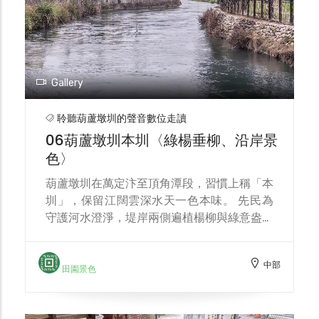
Gallery
聆聽葫蘆墩圳的聲音數位走讀
06葫蘆墩圳本圳〈綠楊垂柳、沿岸景
色〉
葫蘆墩圳在萬定汴至頂角潭段，習慣上稱「本
圳」，保留江闊雲深水天一色本味。 先民為
守護河水澄淨，堤岸兩側遍植楊柳與綠意盎然
的花草樹木。圳水在河道上灣延前行，與垂柳
相互輝映，每不勝收微風徐徐四季皆美。習慣
中部
上冬季農耕暫歇，農田水利當局著手修護各項
田園景色
水利設施，天高雲清寒風中別是一番趣味。