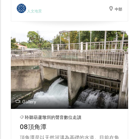
因921大地震後受損，與時代潮流改變，來洗
中部
衫窟的人少了，留下居家田園樂的懷念。
人文地景
Gallery
聆聽葫蘆墩圳的聲音數位走讀
08頂角潭
頂角潭是以天然河溝為基礎的水道。目前在角