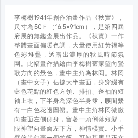
李梅樹1941年創作油畫作品《秋實》，
尺寸為50Ｆ（16.5×91cm），是第四屆
府展的無鑑查展出作品。《秋實》一作
整體畫面偏暖色調，大量使用紅黃褐等
色彩堆疊，透露出濃厚的秋風時節氛
圍。此幅畫作描繪由李梅樹舊家望向鶯
歌方向的景色，畫中主角為林罔。林罔
（畫中女子）佔據大半畫面，身穿綴有
藍色花點的紅色方領、排扣、蓬袖的短
袖上衣，下半身為深色半身裙，腰間繫
有一白色花邊圍裙。畫中主角林罔微微
向畫面左側側身，留著一頭俐落短髮，
眼神望向畫面左下方，神情樸實。小手
臂前半勾著一個竹籃，可知其應是正在