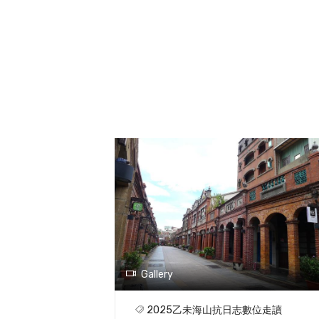
Gallery
2025乙未海山抗日志數位走讀