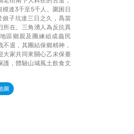
湧老街南下大嵙崁的古道，
規模達3千至5千人。圍困日
人於娘子坑達三日之久，爲當
烈所在。三角湧人為反抗異
地區鄉親及團練組成義民
戰不退，其團結保鄉精神，
迎大家共同來關心乙未保臺
保護，體驗山城風土飲食文
地圖