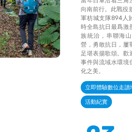
當年日軍沿着三角
向南前行。此戰役
軍枋城支隊894
時全島抗日最爲激
族統治，串聯海山
營，勇敢抗日，屢
足堪表揚歌頌。歡
事件與流域水環境
化之美。
立即體驗數位走讀
活動紀實