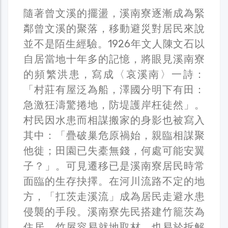
隨著曾文溪的擺盪，溪南寮逐漸成為緊
鄰曾文溪的聚落，移動避災對居民來說
並不是陌生經驗。1926年文人陳文石以
自居當地十年多的記憶，將眼見溪南寮
的頻繁洪患，寫成〈哀溪南〉一詩：
「村莊有屋泛為船，澤國分明下有田：
急激狂濤驚捲地，防堤護岸枉徒然」。
村民因水患而相謀搬家的身影也被寫入
其中：「疊破巢危原禍始，親臨相謀聚
他徙；田園已失橐無錢，何處可能安翼
子？」。可見遷移已是溪南寮居民時常
面臨的生存抉擇。在河川流路不定的地
方，「扛茨走溪流」成為居民走避水患
侵襲的手段。溪南寮先民搭建竹籠茨為
住居，竹屋容易就地取材，也易於拆解