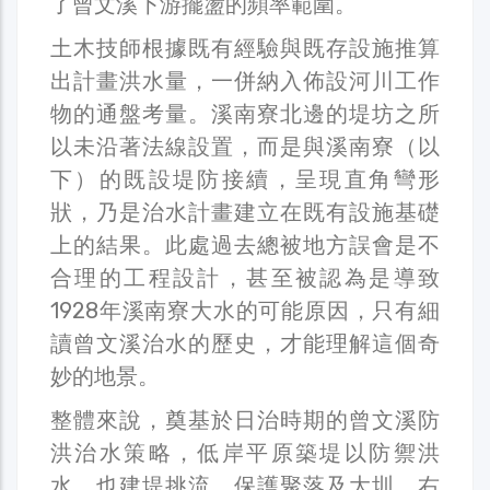
了曾文溪下游擺盪的頻率範圍。
土木技師根據既有經驗與既存設施推算
出計畫洪水量，一併納入佈設河川工作
物的通盤考量。溪南寮北邊的堤坊之所
以未沿著法線設置，而是與溪南寮（以
下）的既設堤防接續，呈現直角彎形
狀，乃是治水計畫建立在既有設施基礎
上的結果。此處過去總被地方誤會是不
合理的工程設計，甚至被認為是導致
1928年溪南寮大水的可能原因，只有細
讀曾文溪治水的歷史，才能理解這個奇
妙的地景。
整體來說，奠基於日治時期的曾文溪防
洪治水策略，低岸平原築堤以防禦洪
水，也建堤挑流，保護聚落及大圳。右