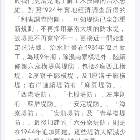
於我們更清楚地了解土木技師的治水思
維。對照1924年實地經濟調查所得的
「利害調查附圖」，可知堤防已全部重
新規劃，不再採用嘉南大圳的防水堤，
故堤距不再寬窄不一，更接近一開始劃
定的法線。治水計畫在1931年12月動
工，為期9年期，除溪南寮橫堤外，陸續
修築六座橫堤與堤防，包括3座西庄橫
堤、2座寮子廍橫堤，及1座溝子廍橫
堤；右岸連續堤防有「麻豆堤防」、
「西港堤防」、「七股堤防」，左岸則
有「蘇厝堤防」、「安定堤防」、「海
寮堤防」、「安順堤防」及「青草崙堤
防」。最後加建的「六分寮堤防」則是
在1944年追加興建。這些堤防大幅減少