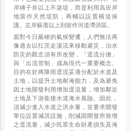
岸磚子井以上不築堤，而是利用高崁岸
地當作天然堤防，再輔以設置橫堤保
護。左岸蘇厝以上則留作河道滯洪區。
面對今日嚴峻的氣候變遷，人們無法再
像過去以扛茨走溪流來移動避災，治水
防災的觀念須有所改變，「逕流分擔」
與「出流管制」成為現代一重要概念。
目的在於將降雨逕流妥適分配於水道及
土地，以提升土地耐淹能力，及為避免
因土地開發利用增加逕流量，增加鄰近
土地及下游銜接水道淹水風險。因此，
須減少進入水道之洪水量，並要求開發
單位設置減洪設施，削減因開發所致增
之逕流量，減少民眾生命財產損失及淹