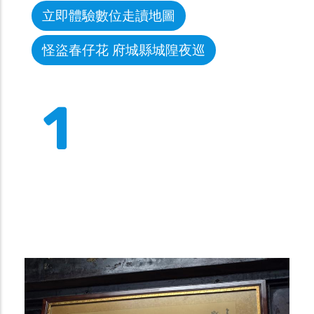
立即體驗數位走讀地圖
怪盜春仔花 府城縣城隍夜巡
1