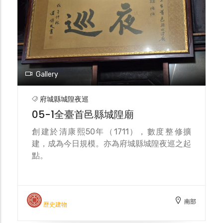
Gallery
府城縣城隍夜巡
05-1全臺首邑縣城隍廟
創​建於​清康​熙50年​（17​11），​數度​整​修擴
建，​成為​今日​規模。​亦​為府​城縣​城隍​夜巡​之​起
點。
南部
歷史建物