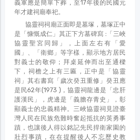
義軍應是簡單下葬，至17年後的民國元
年才建祠廟奉祀。
協靈祠祠廟正面即是墓塚，墓塚正中
是「慷慨成仁」其正下方墓碑寫 :「三峽
協靈聖宮同歸」，上面左右有「愛
國」、「衛鄉」等字樣，顯示地方居民
對義士的敬仰；拜桌延伸而出至通樑
下，祠檐之上有三匾，正中是「協靈
祠」其右書寫「歲次癸丑重修」癸丑應
是民62年(1973 )，協靈祠龍邊是「忠肝
護漢民」，虎邊是「義膽存青史」，彰
顯義士的忠義精神。三峽協靈祠見證臺
灣人民在民族危難時奮起抵抗的英勇事
蹟，也讓後人得以銘記先民捍衛家園的
壯烈事蹟，在在提醒後人不忘歷史教