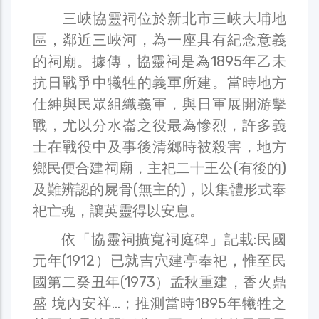
三峽協靈祠位於新北市三峽大埔地
區，鄰近三峽河，為一座具有紀念意義
的祠廟。據傳，協靈祠是為1895年乙未
抗日戰爭中犧牲的義軍所建。當時地方
仕紳與民眾組織義軍，與日軍展開游擊
戰，尤以分水崙之役最為慘烈，許多義
士在戰役中及事後清鄉時被殺害，地方
鄉民便合建祠廟，主祀二十王公(有後的)
及難辨認的屍骨(無主的)，以集體形式奉
祀亡魂，讓英靈得以安息。
依「協靈祠擴寬祠庭碑」記載:民國
元年(1912）已就吉穴建亭奉祀，惟至民
國第二癸丑年(1973）孟秋重建，香火鼎
盛 境內安祥…；推測當時1895年犧牲之