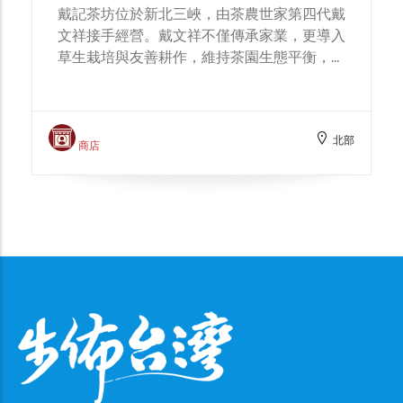
戴記茶坊位於新北三峽，由茶農世家第四代戴
文祥接手經營。戴文祥不僅傳承家業，更導入
草生栽培與友善耕作，維持茶園生態平衡，種
出純淨無毒的優質茶葉。他結合在地歷史與文
化，重新詮釋「青心柑仔」茶種製成的碧螺
春、蜜香紅茶等經典茶款，讓三峽茶有了更深
北部
層的故事與價值。茶坊亦定期舉辦製茶體驗與
商店
食農教育，讓民眾親身參與茶葉從採摘、製作
到品茗的過程。返鄉多年來，戴文祥在嘗試與
挑戰中找回與土地的連結，雖辛苦卻踏實，也
持續為三峽茶文化注入新活力。