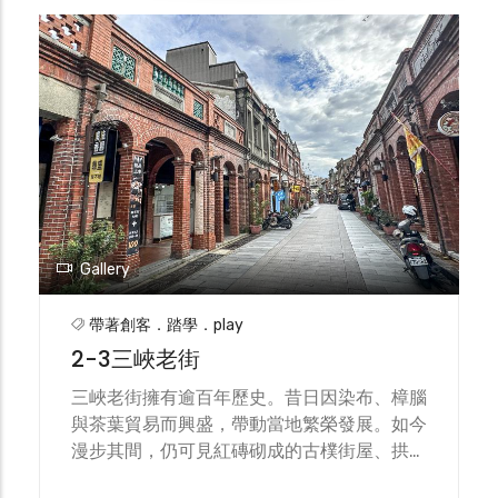
吉祥的「百鳥朝梅柱」。此外，還可見多種動
物、吉祥獸與水族生物，猶如一座雕刻動物
園，讓孩子們能從「尋寶」中學習民俗文化與
美學涵養。祖師廟以其細緻雕刻、多元題材與
教育價值，成為深具文化魅力與藝術價值的地
標，也是傳統與創新完美交融的代表。
Gallery
帶著創客．踏學．play
2-3三峽老街
三峽老街擁有逾百年歷史。昔日因染布、樟腦
與茶葉貿易而興盛，帶動當地繁榮發展。如今
漫步其間，仍可見紅磚砌成的古樸街屋、拱門
與懷舊亭仔跤的風貌，訴說著昔日輝煌。街道