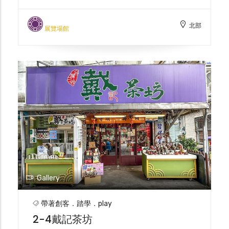
兩旁的傳統店鋪與特色小吃，延續著地方文化
與生活記憶。旅人可在老街上尋訪歷史的痕
北部
跡，透過一磚一瓦、一味一物，彷彿穿越時
展覽場館
空，走進三峽先民的生活故事，體驗深厚的在
地人文底蘊與歲月流轉的美感。
Gallery
帶著創客．踏學．play
2-4戴記茶坊