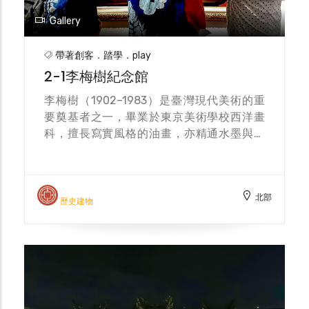
Gallery
帶著創客．踏學．play
2-1李梅樹紀念館
李梅樹（1902–1983）是臺灣現代美術的重
要奠基者之一，畢業於東京美術學校西洋畫
科，擅長寫實風格的油畫，亦精通水墨與素
描。他不僅是畫壇巨擘，更積極參與藝術教育
與地方公共建設，尤其主持三峽祖師廟重建工
程，將廟宇打造為融合傳統工藝與現代美學的
北部
東方藝術殿堂。李梅樹的創作歷經外光寫實、
歷史建物
本土鄉情到晚期的光影自然，風格多變卻始終
關懷土地與人文。 為紀念其藝術成就與貢
獻，三峽設有「李梅樹紀念館」，館內展示其
油畫代表作、素描手稿、畫具與生活器物，並
可見他自幼展露的繪畫天賦。紀念館亦結合祖
師廟導覽，介紹其對美術教育與寺廟藝術的深