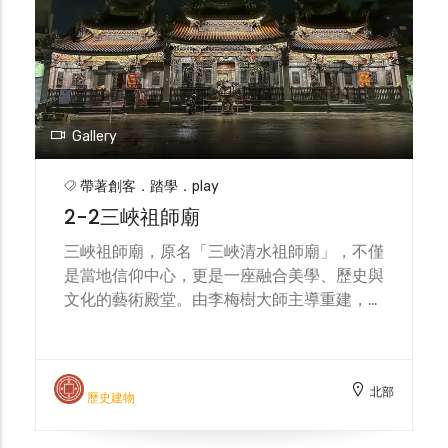
遠影響。走進館內，不僅是走進藝術家的生命
歷程，更是感受臺灣美術史與在地文化融合的
最佳起點。
Gallery
帶著創客．踏學．play
2-2三峽祖師廟
三峽祖師廟，原名「三峽清水祖師廟」，不僅
是當地信仰中心，更是一座融合美學、歷史與
文化的藝術殿堂。由李梅樹大師主導重建，他
秉持「像西方百年教堂一樣慢慢蓋、好好蓋」
的理念，邀集眾多藝術家如台展三少年林玉
山、陳進、郭雪湖等，共同創作雕刻畫稿，與
北部
匠師們合作，將廟宇轉化為台灣美術史的縮
歷史建物
影。祖師廟內雕刻題材極為豐富，光鳥類就有
百種以上，包括李梅樹筆下的紅嘴藍鵲與象徵