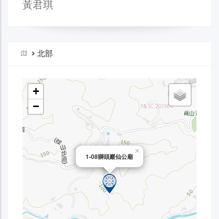
黃君琪
>
北部