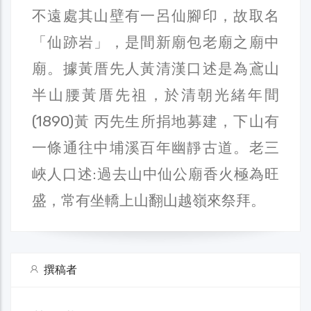
不遠處其山壁有一呂仙腳印，故取名
「仙跡岩」，是間新廟包老廟之廟中
廟。據黃厝先人黃清漢口述是為鳶山
半山腰黃厝先祖，於清朝光緒年間
(1890)黃 丙先生所捐地募建，下山有
一條通往中埔溪百年幽靜古道。老三
峽人口述:過去山中仙公廟香火極為旺
盛，常有坐轎上山翻山越嶺來祭拜。
撰稿者