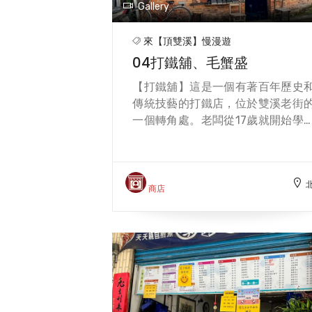
Gallery
來【頂雙溪】慢漫遊
04打鐵舖、毛蟹盛
【打鐵舖】這是一個有著百年歷史
傳統技藝的打鐵店，位於雙溪老街
一個轉角處。老闆從17歲就開始學
打鐵，後來接手了師父的打鐵舖，
闆堅持用窯燒手工製作各種鐵製品
如鐮刀、鋤頭、菜刀、剪刀等。他
作品不僅堅固耐用，還充滿了人情
商店
和故事。過去可以在這裡看到他敲
打打的過程，也可以買一些他的作
當作紀念品。雙溪打鐵舖是一個展
台灣早期農業社會和文化的景點，
是一個讓人敬佩和感動的地方。老
已經不在，由兒子接手，如果想了
更多關於雙溪打鐵舖的資訊，歡迎