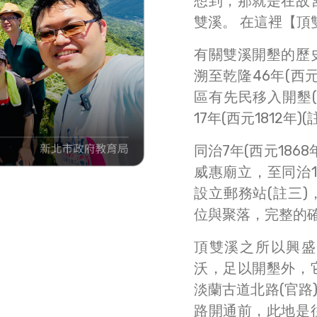
想到，那就是在故
雙溪。 在這裡【頂
有關雙溪開墾的歷
溯至乾隆46年(西元1
區有先民移入開墾
17年(西元1812年)(
同治7年(西元186
威惠廟立，至同治13
設立郵務站(註三
位與聚落，完整的
頂雙溪之所以興盛
沃，足以開墾外，
淡蘭古道北路(官路
路開通前，此地是