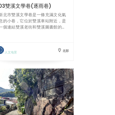
03雙溪文學巷(逐雨巷)
新北市雙溪文學巷是一條充滿文化氣
息的小巷，它位於雙溪車站附近，是
一個連結雙溪老街和雙溪圖書館的步
道。文學巷的牆壁上，有許多詩句和
名言，創作者為新北市雙溪高中學
生，讓人在走過時，可以感受到他們
北部
的文學風采和思想。文學巷的盡頭，
人文地景
是一座美麗的雙溪圖書館，這裡有豐
富的書籍和資料，還有一個寬敞的閱
讀空間，可以讓人安靜地享受閱讀的
樂趣。文學巷是一個適合文青和書迷
的打卡景點，歡迎你來探索