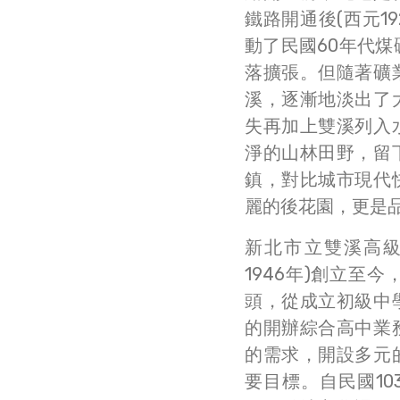
鐵路開通後(西元1
動了民國60年代
落擴張。但隨著礦
溪，逐漸地淡出了
失再加上雙溪列入
淨的山林田野，留
鎮，對比城市現代
麗的後花園，更是
新北市立雙溪高級
1946年)創立至
頭，從成立初級中
的開辦綜合高中業
的需求，開設多元
要目標。自民國1