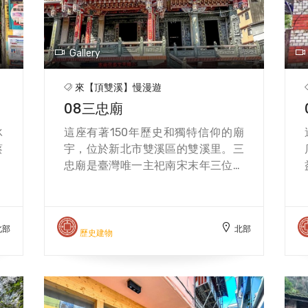
個
精神，使用貢寮有機無毒的禾和米製
錯
作有機米香，除了保留雙溪的風味和
野
傳統文化，也為推廣環境永續而努
Gallery
產
力。
蟹
來【頂雙溪】慢漫遊
薑
08三忠廟
蟹
接
冰
這座有著150年歷史和獨特信仰的廟
肉
蔡
宇，位於新北市雙溪區的雙溪里。三
是
一
忠廟是臺灣唯一主祀南宋末年三位忠
車
面
臣－文天祥、陸秀夫、張世傑的廟
毛
以
宇，他們被稱為「宋末三傑」或「三
鮮
冰
公」，是中國歷史上的民族英雄和文
北部
北部
有
化偶像。三忠廟的創建與江都連氏家
歷史建物
自
族有關，他們從福建省長泰縣江都村
消
攜帶文天祥神像，渡海來臺灣的雙溪
還
墾拓，後來又增加陸秀夫和張世傑的
紅
神像，並在同治七年（1868年）建立