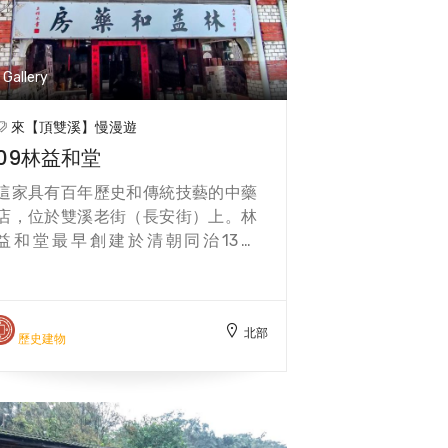
味的文化遺產！
Gallery
來【頂雙溪】慢漫遊
09林益和堂
這家具有百年歷史和傳統技藝的中藥
店，位於雙溪老街（長安街）上。林
益和堂最早創建於清朝同治13年
（1874年），由林燦廷中醫師開設，
是雙溪第一間中藥鋪，現由林家第四
代林顯揚經營。林益和堂的建築風格
北部
獨特，外觀是日治時期的西式洋樓，
歷史建物
立面花台和紅白瓷磚顯示出當時的富
貴和地位，內部則保留了清朝的木造
結構，廚窗內陳列著百年青磁，裡面
裝著各種中藥。林益和堂不僅是一家