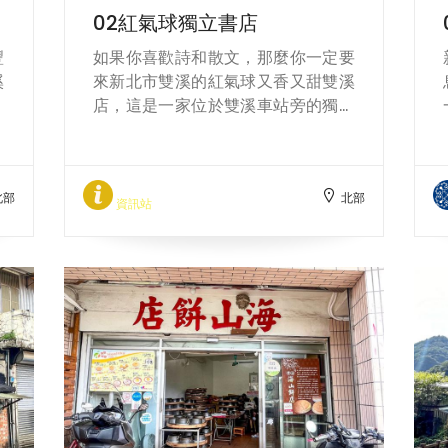
02紅氣球獨立書店
豐
如果你喜歡詩和散文，那麼你一定要
溪
來新北市雙溪的紅氣球又香又甜雙溪
站
店，這是一家位於雙溪車站旁的獨立
年
書店，由台灣最南端的紅氣球書屋恆
的
春店的主理人木木和德慧所開設。這
火
裡不僅有精選的詩集和文學作品，還
北部
北部
還
有創作者的作品展覽和地方特產的食
資訊站
一
通信，讓你在閱讀的同時，也能感受
丹
到雙溪的風土人情。紅氣球又香又甜
樞
雙溪店是一個充滿夢想和溫度的書
，
店，歡迎你來探索它的又香又甜的故
香
事！
毛
乘
的
火