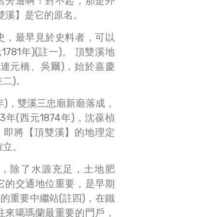
宮旁邊啊！對不起，那是外
雙溪】是它的原名。
史，最早見於史料者，可以
781年)(註一)。 頂雙溪地
(連元橋、吳爾)，始於嘉慶
註二)。
8年)，雙溪三忠廟新廟落成，
年(西元1874年)，沈葆楨
)，即將【頂雙溪】的地理定
確立。
，除了水源充足，土地肥
它的交通地位重要，是早期
)的重要中繼站(註四)，在鐵
往來噶瑪蘭最重要的門戶，