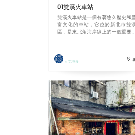
01雙溪火車站
雙溪火車站是一個有著悠久歷史和
富文化的車站，它位於新北市雙
區，是東北角海岸線上的一個重要
點。雙溪火車站最早建於清朝同治
間，當時是木造車站，因為煤礦業
發展，後來改建成水泥站房。雙溪
車站的特色是月台和路基都比車站
人文地景
要高，而且車站和牡丹車站之間有
段陡峭的坡度，被鐵道迷稱為「牡
坡」。雙溪火車站不僅是交通的
紐，也是觀光的起點。從車站出發
你可以走到雙溪老街，欣賞古色古
的建築，品嘗在地的美食，例如
蟹、寒天布丁蛋糕等。你也可以搭
公車到虎豹潭或清水坑，享受玩水
樂趣，或者到三貂親水公園。雙溪
車站是一個充滿魅力和故事的車站！