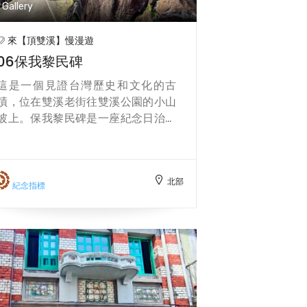
Gallery
來【頂雙溪】慢漫遊
06保我黎民碑
這是一個見證台灣歷史和文化的古
蹟，位在雙溪老街往雙溪公園的小山
坡上。保我黎民碑是一座紀念日治時
代的基隆廳長橫澤次郎的碑碣，由當
地的鄉紳們於1908年聯名捐資興建，
以表達對橫澤次郎免除租稅三年、墾
北部
殖五十多甲土地等政策的感激和讚
紀念指標
揚。碑文的書法優雅俊秀，碑框上有
精緻的螭龍紋飾，顯示出碑主們的富
貴和地位。保我黎民碑也是一個反映
日治時期台灣社會和政治變遷的歷史
見證，因為橫澤次郎在建碑的同年就
因貪污被判刑三年，並被調職到澎湖
廳。保我黎民碑是一個值得你細細品