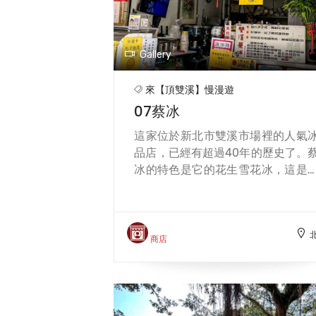
自走一趟。 【毛蟹盛】如果你是一
愛吃螃蟹的饕客，那麼你一定不能
過新北市雙溪的毛蟹盛，這是一種
Gallery
生的絨螯蟹，每年秋季是它們的
季，也是最肥美的時候。雙溪的毛
來【頂雙溪】慢漫遊
以乾燒的方式烹調，不加水，只用
07蔡冰
蒜、米酒、鹽巴、醬油和胡椒，將
的鮮甜和香氣完全鎖住，讓你一口
這家位於新北市雙溪市場裡的人氣
一口，停不下來。雙溪的毛蟹不僅
品店，已經有超過40年的歷史了。
質鮮嫩，還有豐富的蟹黃和蟹膏，
冰的特色是它的花生雪花冰，這是
螃蟹迷的絕對享受。你可以到雙溪
種用花生冰磚刨出的細緻冰花，上
站旁的阿娟小吃店，品嘗這道地的
還加了牛奶花生和硬花生，讓你可
蟹盛，還有其他的山產熱炒和海
品嘗到不同的花生風味和口感。蔡
麵，都是物美價廉的美味。
的花生雪花冰非常受歡迎，每天都
商店
很多人排隊等候，不管是登山客、
行車客還是當地居民，都會來這裡
暑解渴。除了花生雪花冰外，蔡冰
有其他的冰品和甜湯，如綜合冰、