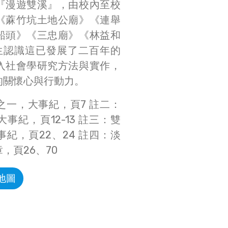
『漫遊雙溪』，由校內至校
《蔴竹坑土地公廟》《連舉
船頭》《三忠廟》《林益和
生認識這已發展了二百年的
入社會學研究方法與實作，
的關懷心與行動力。
之一，大事紀，頁7 註二：
事紀，頁12-13 註三：雙
紀，頁22、24 註四：淡
，頁26、70
地圖