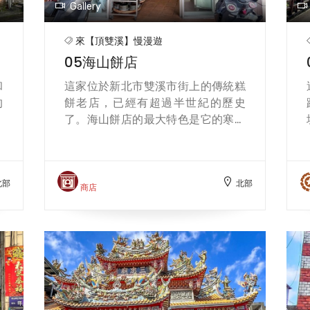
Gallery
來【頂雙溪】慢漫遊
05海山餅店
和
這家位於新北市雙溪市街上的傳統糕
的
餅老店，已經有超過半世紀的歷史
習
了。海山餅店的最大特色是它的寒天
老
布丁蛋糕，這是一種用手工製作的海
，
綿蛋糕，加入了寒天粉，讓蛋糕更加
的
紮實和濕潤，而且不會太甜或太油，
北部
北部
味
充滿了古早味的雞蛋香。海山餅店的
商店
敲
寒天布丁蛋糕有原味、抹茶和巧克力
品
三種口味，每一種都很好吃，非常適
現
合當作伴手禮或自己享用。除了寒天
也
布丁蛋糕，海山餅店還有其他的糕
闆
餅，如咖哩餅、綠豆椪、蛋黃酥、芝
解
麻餅及米香等，都是用傳統的方法和
親
食材製作，近年來店家響應在地里山