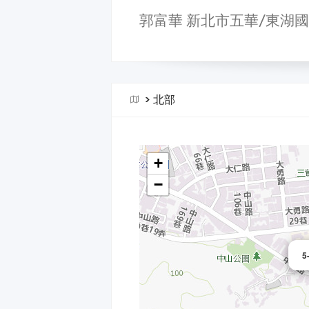
郭富華 新北市五華/東湖
>
北部