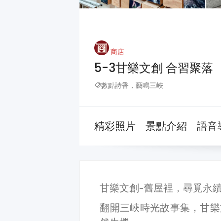
商店
5-3甘樂文創 合習聚落
數點詩香，藝鳴三峽
精彩照片
景點介紹
語音
甘樂文創-舊屋裡，尋覓永
翻開三峽時光故事集，甘樂