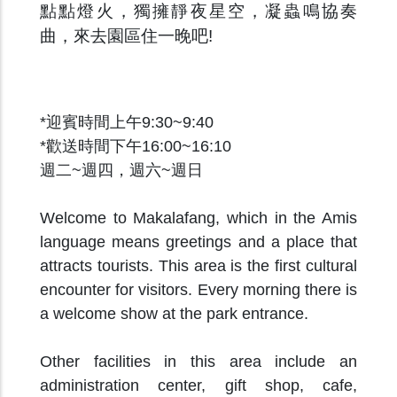
點點燈火，獨擁靜夜星空，凝蟲鳴協奏
曲，來去園區住一晚吧!
*迎賓時間上午9:30~9:40
*歡送時間下午16:00~16:10
週二~週四，週六~週日
Welcome to Makalafang, which in the Amis
language means greetings and a place that
attracts tourists. This area is the first cultural
encounter for visitors. Every morning there is
a welcome show at the park entrance.
Other facilities in this area include an
administration center, gift shop, cafe,