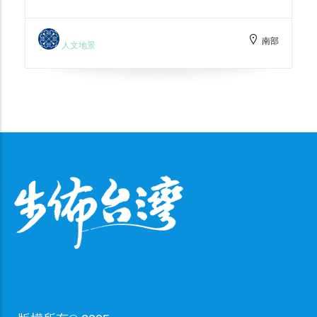
住民藝術及文創作品是遊客歇息的好所在。
dancing the traditional four-step dance
在瑪卡拉汎區的樟樹園下可悠閒的啜飲咖啡，
of the Rukai people. Pacake said that the
南部
讓身心靈可以得到完全的洗淨，享受山林間輕
wild boar represents the indigenous
人文地景
鬆愜意的悠閒時光。遊客住宿區提供典雅的住
people, the pig represents the non-
宿品質，夜色間遠眺部落的點點燈火，獨擁靜
indigenous ethnic group, and the clouded
夜星空，凝蟲鳴協奏曲，來去園區住一晚吧! *
leopard symbolizes the spirit of the Rukai
迎賓時間上午9:30~9:40 *歡送時間下午
people.
16:00~16:10 週二~週四，週六~週日
Welcome to Makalafang, which in the
Amis language means greetings and a
place that attracts tourists. This area is
the first cultural encounter for visitors.
Every morning there is a welcome show at
the park entrance. Other facilities in this
area include an administration center,
gift shop, cafe, restaurant, restroom and
a hotel. * Welcome Show: Tue-Thu, Sat-
Sun Morning 9:30-9:40 Afternoon 16:00-
16:10 "