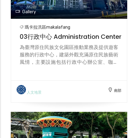
named the child Cangaw, which means
necklace in Amis language. Veceqel is the
Gallery
Paiwan word for a necklace that has
many glass beads. Just like the other
瑪卡拉汎區makalafang
necklaces in the series, it contains the
03行政中心 Administration Center
concept of homogeneity that the sun,
earth, and mother nature coexist with all
為臺灣原住民族文化園區推動業務及提供遊客
living creatures. Similarly, the deep
服務的行政中心，建築外觀充滿原住民族藝術
relationship between ethnic blood and
風情，主要設施包括行政中心辦公室、咖啡
culture.
廳、餐廳、部落文創紀念品店、旅店、停車場
及樟樹園。 The Taiwan Indigenous
Peoples Cultural Development Center of
南部
the Council of Indigenous Peoples is
人文地景
located in the administrative building
inside the cultural park. The Center is the
hub for the preservation, development
and promotion of indigenous culture
including ballads, rituals, dance, artifacts
and architecture as well as traditional