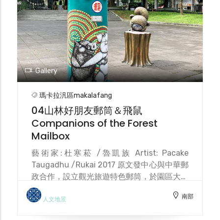
way of life. In the administrative building,
there is a cafe, restaurant, hotel and gift
shop.
Gallery
瑪卡拉汎區makalafang
04山林好朋友郵筒＆飛鼠
Companions of the Forest
Mailbox
藝術家:杜寒菘 /魯凱族 Artist: Pacake
Taugadhu /Rukai 2017 原文發中心與中華郵
政合作，設立觀光旅遊特色郵筒，於園區大門
口設置「山林好朋友郵筒」讓遊客能將園區美
南部
景及美好記憶，寄到世界每一個角落。 郵筒
人文地景
是由魯凱族畫家杜寒菘設計，充滿濃濃童趣及