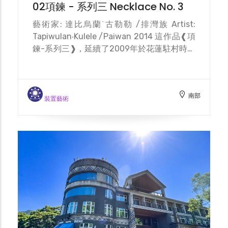
02項鍊 - 系列三 Necklace No. 3
藝術家: 達比烏蘭˙古勒勒 /排灣族 Artist:
Tapiwulan‧Kulele /Paiwan 2014 這作品❰項
鍊-系列三❱，延續了2009年於花蓮駐村時所
創作的❰項鍊❱鐵雕，藉創作迎接出生的大女
兒。當時他於花蓮港口部落駐村創作時，太太
正值懷孕，而當孩子出生帶回港口部落時，部
南部
落的I-na(泛指與母親同輩之婦女)，就幫孩子
裝置藝術
取名cangaw(項鍊)，這便是作品❰項鍊❱的
由來，代表古勒勒創作時最初的感動。 排灣
族的琉璃頸鍊(veceqel)與項鍊為發現的項鍊
系列作品，蘊含太陽、土地、水、大自然與地
球萬物生命共同體的概念，詮釋跨族群、拉近
人與人之間彼此的距離和自然環境生態循環的
關係。 This is the third sculpture of the
series. The first necklace was inspired by
the birth of Kulele’s child, who was born in
Hualien. The woman from that village