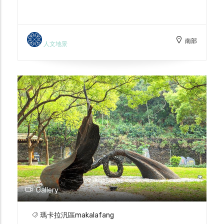
住民族中排灣族的聚落，園區標題下方為排灣
族語的羅馬拼音，意思是這個地方是在台灣學
習原住民文化、教育、娛樂的一個地方。 園
南部
區主要以展示、保存、研究、推廣臺灣原住民
人文地景
族文化為主，是目前國內規模最大、最具研究
價值的戶外博物館。園區內設有文物陳列館、
16族群傳統建築、樂舞劇場、工藝手做體驗
區、文化體驗等，來遊玩的遊客不僅能沉浸式
地學習到原住民族文化，也能體驗到不同族群
間的生活樣態。
Gallery
瑪卡拉汎區makalafang