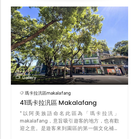
原民風格，非常顯目。他畫風獨特、用色大膽
鮮豔，帶有超現實主義童趣，作品辨識度極
高，更因作品內容深刻描繪魯凱族文化，被譽
為「扛著祖靈的筆畫魯凱」。 郵筒繪圖是山
豬、平地豬及雲豹，手拉手一起跳著魯凱族傳
統的四步舞。他說，山豬代表原住民族人、平
地豬代表非原住民族群、雲豹則象徵魯凱族好
茶部落精神，代表不同族群的人共同舞出山林
舞蹈，締結情誼。一推出就有許多遊客搶著拍
照，成為最熱門的打卡景點。 In cooperation
with Chunghwa Post, this special
Gallery
"Companions of the Forest" mailbox was
set up for visitors to send the beautiful
瑪卡拉汎區makalafang
scenery and memories of the park to
41瑪卡拉汎區 Makalafang
every corner of the world. The art on the
"以阿美族語命名此區為「瑪卡拉汎」
mailbox was designed by Rukai painter,
makalafang，意旨吸引遊客的地方，也有歡
Pacake Taugadhu. His unique painting
迎之意。是遊客來到園區的第一個文化補給
style and bold colors gave life to the wild
站，主要設施有行政中心、咖啡廳、餐飲、原
boar, pig and clouded leopard that are