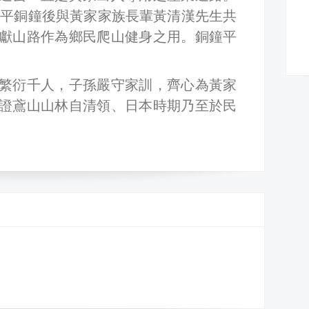
設和平銅鐘後與黃家家族長輩黃清漢先生共
獻山路作為鄉民爬山健身之用。銅鐘平
繁衍千人，子孫嚴守家訓，齊心為黃家
證鳶山山林自清領、日本時期乃至於民