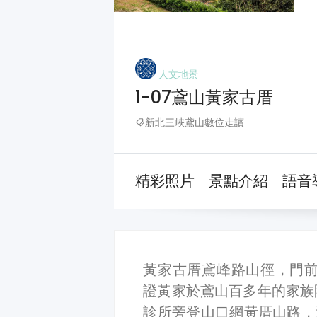
人文地景
1-07鳶山黃家古厝
新北三峽鳶山數位走讀
精彩照片
景點介紹
語音
黃家古厝鳶峰路山徑，門前
證黃家於鳶山百多年的家族
診所旁登山口網黃厝山路，