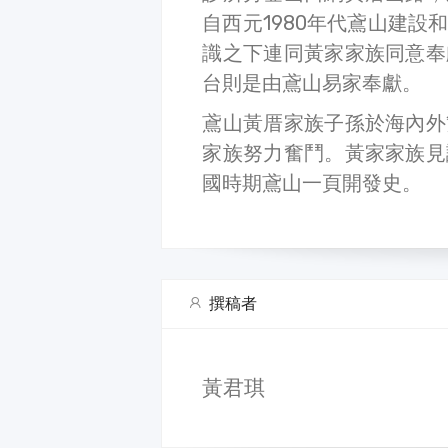
自西元1980年代鳶山建
識之下連同黃家家族同意奉
台則是由鳶山易家奉獻。
鳶山黃厝家族子孫於海內外
家族努力奮鬥。黃家家族見
國時期鳶山一頁開發史。
撰稿者
黃君琪