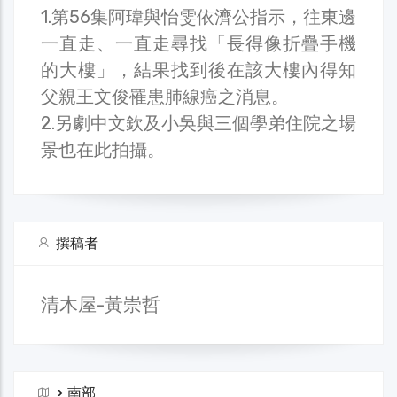
1.第56集阿瑋與怡雯依濟公指示，往東邊
一直走、一直走尋找「長得像折疊手機
的大樓」，結果找到後在該大樓內得知
父親王文俊罹患肺線癌之消息。
2.另劇中文欽及小吳與三個學弟住院之場
景也在此拍攝。
撰稿者
清木屋-黃崇哲
>
南部