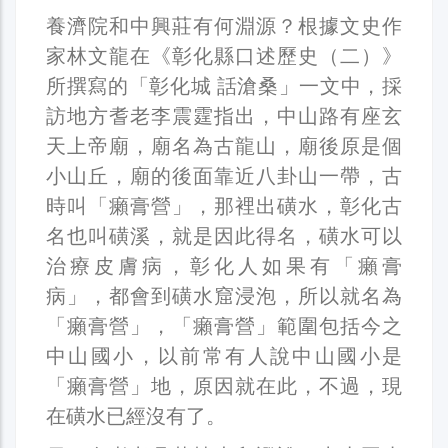
養濟院和中興莊有何淵源？根據文史作
家林文龍在《彰化縣口述歷史（二）》
所撰寫的「彰化城 話滄桑」一文中，採
訪地方耆老李震霆指出，中山路有座玄
天上帝廟，廟名為古龍山，廟後原是個
小山丘，廟的後面靠近八卦山一帶，古
時叫「癩膏營」，那裡出磺水，彰化古
名也叫磺溪，就是因此得名，磺水可以
治療皮膚病，彰化人如果有「癩膏
病」，都會到磺水窟浸泡，所以就名為
「癩膏營」，「癩膏營」範圍包括今之
中山國小，以前常有人說中山國小是
「癩膏營」地，原因就在此，不過，現
在磺水已經沒有了。