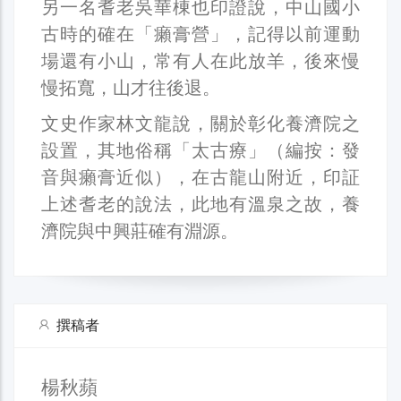
另一名耆老吳華棟也印證說，中山國小
古時的確在「癩膏營」，記得以前運動
場還有小山，常有人在此放羊，後來慢
慢拓寬，山才往後退。
文史作家林文龍說，關於彰化養濟院之
設置，其地俗稱「太古療」（編按：發
音與癩膏近似），在古龍山附近，印証
上述耆老的說法，此地有溫泉之故，養
濟院與中興莊確有淵源。
撰稿者
楊秋蘋