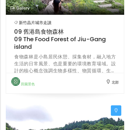
Gallery
新竹晶片城市走讀
09 舊港島食物森林
09 The Food Forest of Jiu-Gang
island
食物森林是小島居民休憩、採集食材，融入地方
生活的日常風景、也是重要的環境教育場域。設
計的核心概念強調生物多樣性、物質循環、生態
演替。位於溪畔的食物森林，同時也是連結土
北部
地、流域環境保育的樞紐。 The food forest is a
田園景色
part of the island's residents' daily life—a
place for relaxation, food gathering, and
integration into local life—and also an
important environmental education space.
The core design concept emphasizes
biodiversity, material cycling, and ecological