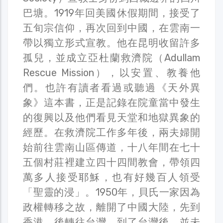
巴塘。1919年回美國休假期間，接受了
五旬宗信仰，再次回到中國，在雲南一
帶以獨立形式宣教。他在昆明收留許多
孤兒，並成立亞杜蘭救濟院（Adullam
Rescue Mission），以安置、教養他
們。也許有讀者看過或聽過《天外異
象》這本書，正是記錄在院童當中發生
的復興以及他們看見天堂和地獄異象的
經歷。在救濟院工作多年後，兩夫婦開
始前往雲南山區傳道，十八年間在七十
五個村莊裡建立四十四間教會，帶領四
萬多人接受耶穌，也有好幾百人領受
「聖靈的浸」。1950年，貝氏一家因為
政權轉移之故，離開了中國大陸，先到
香港，後轉往台灣。到了台灣後，並未