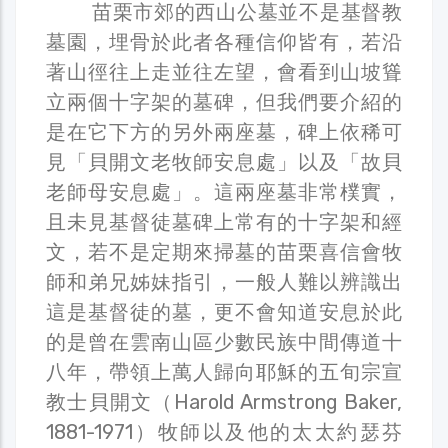
苗栗市郊的西山公墓並不是基督教
墓園，埋骨於此者各種信仰皆有，若沿
著山徑往上走並往左望，會看到山坡聳
立兩個十字架的墓碑，但我們要介紹的
是在它下方的另外兩座墓，碑上依稀可
見「貝開文老牧師安息處」以及「故貝
老師母安息處」。這兩座墓非常樸實，
且未見基督徒墓碑上常有的十字架和經
文，若不是定期來掃墓的苗栗喜信會牧
師和弟兄姊妹指引，一般人難以辨識出
這是基督徒的墓，更不會知道安息於此
的是曾在雲南山區少數民族中間傳道十
八年，帶領上萬人歸向耶穌的五旬宗宣
教士貝開文（Harold Armstrong Baker,
1881-1971）牧師以及他的太太約瑟芬