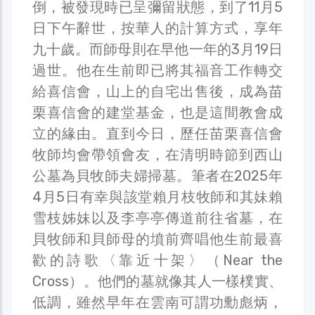
倒，被發現時已呈彌留狀態，到了11月5
日下午辭世，按華人的計算方式，享年
九十歲。而師母則在早他一年的3月19日
過世。他在生前即已將其福音工作轉交
給喜信會，山上的自宅出售後，成為苗
栗喜信會的建堂基金，也是這間教會成
立的緣由。直到今日，歷任苗栗喜信會
牧師均會帶領會友，在清明時節到西山
公墓為貝牧師夫婦掃墓。筆者在2025年
4月5日有幸與該堂賴月枝牧師和其妹賴
雪枝姊妹以及李亭亭傳道前往省墓，在
貝牧師和貝師母的墳前齊唱他生前最喜
歡的詩歌〈靠近十架〉（Near the
Cross）。他們的墓就像其人一樣樸實、
低調，雖然早年在雲南可謂功勳彪炳，