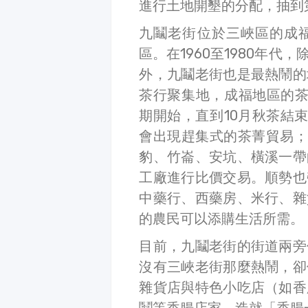
進行土地開墾的分配，抽到
九鬮老街位於三峽區的成
區。在1960至1980年
外，九鬮老街也是最熱鬧的
茶行聚集地，成福地區的茶
期開始，直到10月秋茶結
會出現趕集式的茶菁貿易；
豹、竹崙、安坑、橫溪一帶
工廠進行比價交易。順勢也
中藥行、西藥房、米行、雜
的農民可以添購生活所需。
目前，九鬮老街的街道兩旁
沒有三峽老街那麼熱鬧，卻
雜貨店與特色小吃店（如香
鬮等香腸店家，造就「香腸