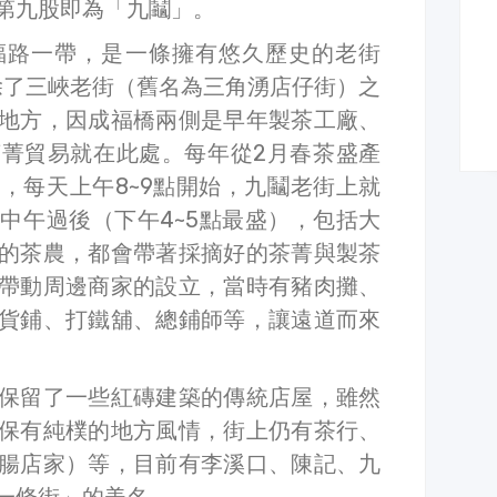
第九股即為「九鬮」。
福路一帶，是一條擁有悠久歷史的老街
代，除了三峽老街（舊名為三角湧店仔街）之
地方，因成福橋兩側是早年製茶工廠、
菁貿易就在此處。每年從2月春茶盛產
束，每天上午8~9點開始，九鬮老街上就
中午過後（下午4~5點最盛），包括大
的茶農，都會帶著採摘好的茶菁與製茶
帶動周邊商家的設立，當時有豬肉攤、
貨鋪、打鐵舖、總鋪師等，讓遠道而來
保留了一些紅磚建築的傳統店屋，雖然
保有純樸的地方風情，街上仍有茶行、
腸店家）等，目前有李溪口、陳記、九
一條街」的美名。