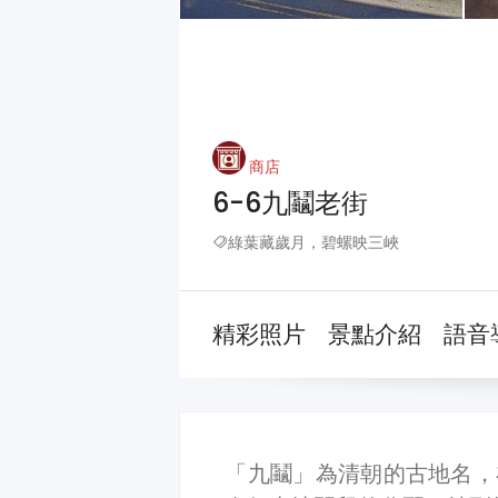
商店
6-6九鬮老街
綠葉藏歲月，碧螺映三峽
精彩照片
景點介紹
語音
「九鬮」為清朝的古地名，