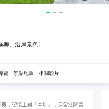
垂柳、沿岸景色〉
導覽
景點地圖
相關影片
潭段，習慣上稱「本圳」，保留江闊雲