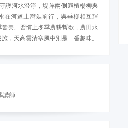
為守護河水澄淨，堤岸兩側遍植楊柳與
水在河道上灣延前行，與垂柳相互輝
季皆美。習慣上冬季農耕暫歇，農田水
設施，天高雲清寒風中別是一番趣味。
學講師