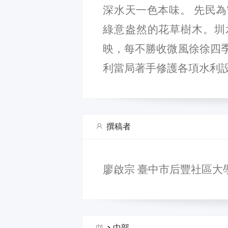
深水天一色本味。 先民
綠意盎然的花草樹木。圳
映，每不勝收微風徐徐四
利當局著手修護各項水利
撰稿者
廖啟宗 臺中市后豐社區大
>
中部