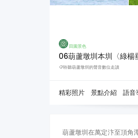
田園景色
06葫蘆墩圳本圳〈綠楊
聆聽葫蘆墩圳的聲音數位走讀
精彩照片
景點介紹
語音
葫蘆墩圳在萬定汴至頂角