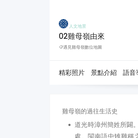
人文地景
02雞母嶺由來
遇見雞母嶺數位地圖
精彩照片
景點介紹
語音
雞母嶺的過往生活史
道光時漳州簡姓所闢
處。閩南語中雉雞稱之