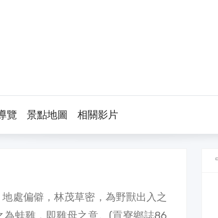
導覽
景點地圖
相關影片
。地處偏僻，林茂草密，為野獸出入之
為蛙雞，即雞母之意。(貢寮鄉誌86