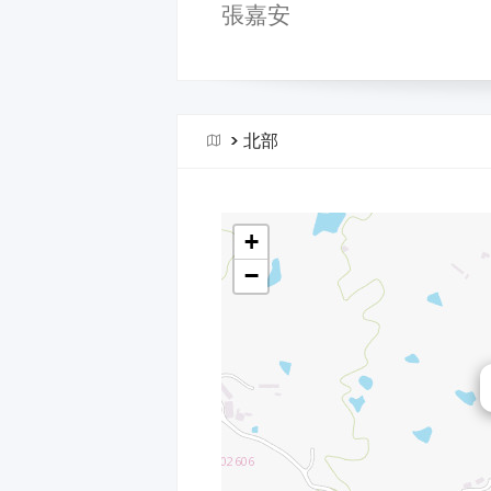
張嘉安
>
北部