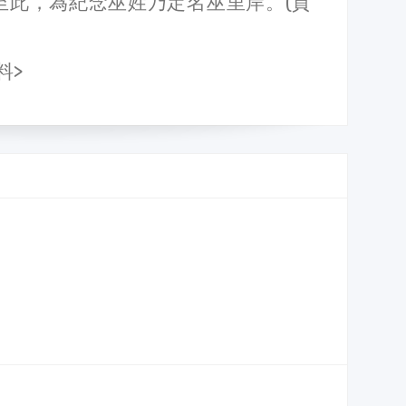
至此，為紀念巫姓乃定名巫里岸。(貢
料>