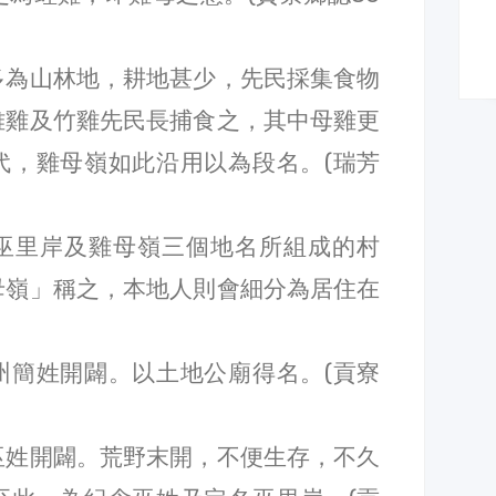
多為山林地，耕地甚少，先民採集食物
雉雞及竹雞先民長捕食之，其中母雞更
代，雞母嶺如此沿用以為段名。(瑞芳
巫里岸及雞母嶺三個地名所組成的村
母嶺」稱之，本地人則會細分為居住在
州簡姓開闢。以土地公廟得名。(貢寮
巫姓開闢。荒野末開，不便生存，不久