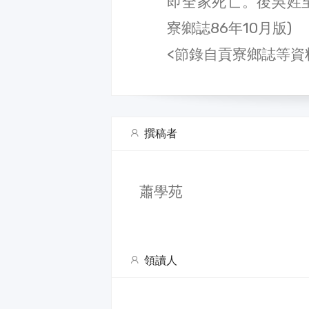
即全家死亡。後吳姓
寮鄉誌86年10月版)
<節錄自貢寮鄉誌等資
撰稿者
蕭學苑
領讀人