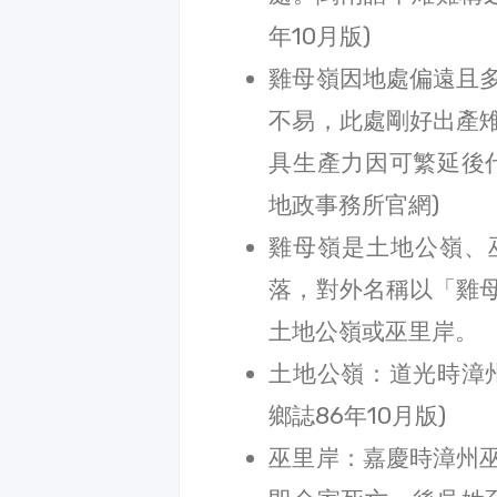
年10月版)
雞母嶺因地處偏遠且
不易，此處剛好出產
具生產力因可繁延後
地政事務所官網)
雞母嶺是土地公嶺、
落，對外名稱以「雞
土地公嶺或巫里岸。
土地公嶺：道光時漳
鄉誌86年10月版)
巫里岸：嘉慶時漳州