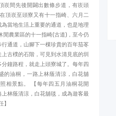
頂崁間先後開闢出數條步道，有崁頭
。在頂崁至頭寮又有十一指崎、六月二
成為當地生活上重要的通道，也是地理
休閒農業區的十一指崎(古道)，至今仍
步行通道，山腳下一棵珍貴的百年茄苳
走上古樸的石階，可見到水清見底的圳
多分鐘路程，就走上頭寮城了。每年四
盛的油桐，一路上林蔭清涼，白花舖
照相景點。 【每年四五月油桐花開
路上林蔭清涼，白花舖毯，成為遊客最
任】