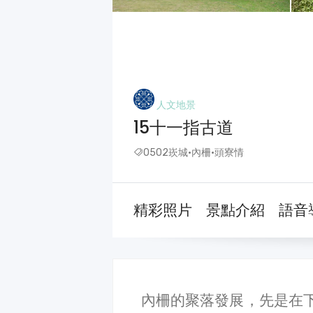
人文地景
15十一指古道
0502崁城·內柵·頭寮情
精彩照片
景點介紹
語音
內柵的聚落發展，先是在