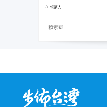
領讀人
賴素卿