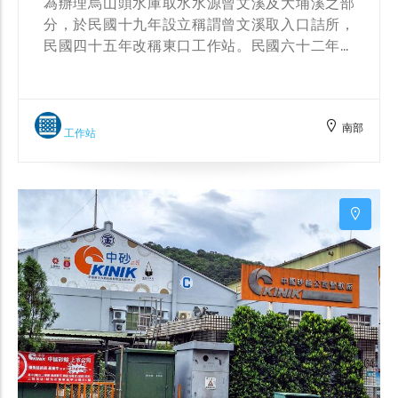
為辦理烏山頭水庫取水水源曾文溪及大埔溪之部
分，於民國十九年設立稱謂曾文溪取入口詰所，
民國四十五年改稱東口工作站。民國六十二年曾
文水庫興建完工後，改取曾文發電後之尾水。 在
工作站指標牌旁的烏山嶺水利古道，也承載著大
圳之路的重要記憶。1920年代，八田與一興建烏
南部
山頭水庫，為從曾文溪上游引水，因而在位於台
工作站
南市六甲區與楠西區之間的烏山嶺開鑿引水道。
靠近曾文水庫的引水道進水口稱作「東口」，在
台南市東山區境內的出水口稱為「西口」；其
中，幽靜的「西口小瑞士」曾是知名的露營營
地，而翻越烏山嶺的「東西口健行」路線更是許
多4、5年級生的青春回憶。 這段湮沒多年的越嶺
路，將是山海圳國家級綠道上串接兩大水庫流域
的重要關鍵。