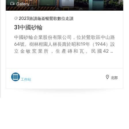
Gallery
2023旅讀龜崙暢鶯歌數位走讀
31中國砂輪
中國砂輪企業股份有限公司，位於鶯歌區中山路
64號。樹林柑園人林長壽於昭和19年（1944）設
立金敏窯業所，生產磚和瓦。民國42年
（1953），開始以瓷質燒結法生產砂輪及磨石，
成為臺灣第一家砂輪工廠。民國53年，改組為中
國砂輪企業股份有限公司。民國56年，與日本三
北部
井金屬礦業株式會社技術合作，在技術上獲得極
工作站
大突破，成長至今全臺己有11家分公司，更於全球
各地設有代理商。 第三代接班人林心正將傳統砂
Leaflet
輪升級為高階精密的鑽石砂輪，努力拓展新商
機。民國86年（1997），更委託工研院機械所研
發再生晶圓量產技術，以必須用砂輪來磨矽晶圓
為條件共同合作。長達兩年的製程開發，成為全
世界第一個使用輪磨方法製作再生晶圓的工廠。