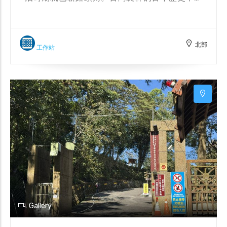
如同沉澱時光的故事寶盒，走過台灣茶業的興衰
榮枯，隨著茶香瀰漫，更喚起你我的世代記憶。
自1899年，茶葉事業拓展開始，台灣農林就與茶
北部
葉就有著密不可分的關係。百年來秉持傳統、誠
工作站
意製茶，在不斷成長茁壯下，現已成為台灣唯一
自擁茶園及茶廠的知名上市茶葉公司，從茶樹耕
種到自銷通路，一貫作業的品質理念，用心將每
道細節做到最好。 從2003年成立有機茶苗試驗
區，成為台灣第一家有機驗證的阿薩姆茶園後，
台灣農林每年就有計畫性的以自然農法，逐一復
耕台灣北、中、南區自擁茶園。
Gallery