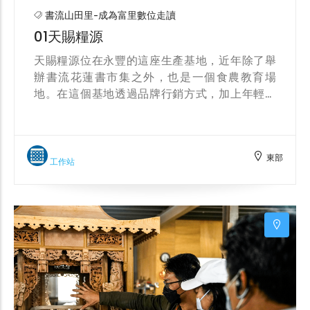
書流山田里-成為富里數位走讀
01天賜糧源
天賜糧源位在永豐的這座生產基地，近年除了舉
辦書流花蓮書市集之外，也是一個食農教育場
地。在這個基地透過品牌行銷方式，加上年輕人
的創意的思維，將農產品與休閒觀光結合，提升
質感，以建立新的農業推廣氛圍；配合花東產業
發展，打造慢活休閒產業，結合地區資源發展休
東部
閒農業，並發展有機多元商品，與消費者建立互
工作站
信關係，重整食品安全的把關機制。
&nbsp;&nbsp;&nbsp;&nbsp;&nbsp;&nbsp;&nbsp;
天賜糧源花蓮富里羅山、永豐及豐南皆為適合以
有機耕作環境；羅山村村民更是農委會當年推廣
有機耕作的先驅，富有台灣第一有機村之稱號；
透過有機村莊導覽，讓各位更認識有機耕作。除
此之外，位在永豐村的天賜糧源場址，四周是近
年來新發展的有機聚落，在近7000坪的大草坪
中，享受綠意盎然的美好，更可遠眺美人山風