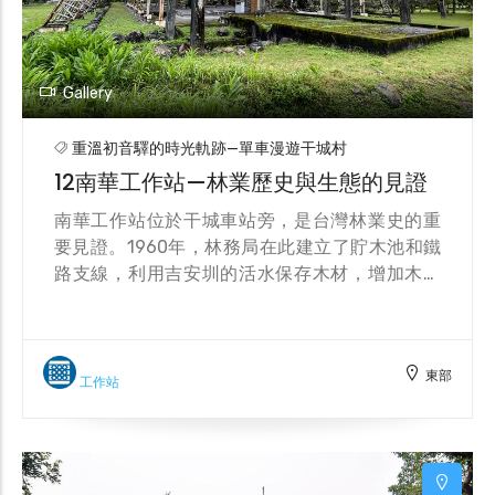
Gallery
重溫初音驛的時光軌跡—單車漫遊干城村
12南華工作站—林業歷史與生態的見證
南華工作站位於干城車站旁，是台灣林業史的重
要見證。1960年，林務局在此建立了貯木池和鐵
路支線，利用吉安圳的活水保存木材，增加木材
的耐腐性並防止蟲害。隨著林業發展，1967年工
作站增設了製材加工廠，1970年正式啟用，處理
從山區砍伐下來的木材。後來因林業轉型，製材
東部
廠於1986年裁撤，南華工作站逐漸轉型為林業文
工作站
化的休閒公園。 園區內保存了許多當時的木材運
輸機具、天車及乾燥設備，展示了台灣林業的興
衰歷程。步入園區，遊客可以看到由日本
KATOWORKS製造的機關車頭，這些設施再現了日