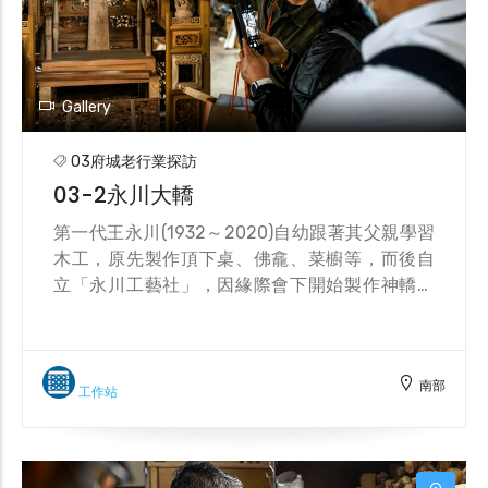
情，亦可透過一場導覽巡禮，了解「米」的生產
過程，分享農民辛勤耕種的成果。在這個大草
坪，你可以在這裡跑、在這裡跳、你可以拖著鞋
子感受這片土地的芬芳及溫度，而度過一個片刻
Gallery
也好，看著遠處壯闊的山景，隨著四季變化的稻
田風光，我相信這是最美好的體驗，而這些都是
03府城老行業探訪
你親眼所見。
03-2永川大轎
第一代王永川(1932～2020)自幼跟著其父親學習
木工，原先製作頂下桌、佛龕、菜櫥等，而後自
立「永川工藝社」，因緣際會下開始製作神轎，
神轎屬於細木作與鑿花結合的作品，王永川製作
神轎的選材與工法講究，接合全採傳統榫卯，使
得神轎輕巧堅實，聲名隨之遠播。2010年王永川
南部
經臺南市政府登錄為傳統藝術神轎製作保存者，
工作站
目前已傳承至第三代，並於廠內設立展示間，拉
近傳統工藝與民眾的距離。