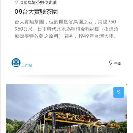
凍頂烏龍茶數位走讀
09台大實驗茶園
台大實驗茶園，位於鳳凰谷鳥園之西，海拔750-
950公尺。日本時代此地為種植金雞納樹（提煉治
療瘧疾特效藥之原料）園區，1949年台灣大學成
立實驗林接管，民國45年為促進地方產業發達，
遂將其中18公頃金雞納樹林廢除改種茶樹，其中
大部份面積種植阿薩姆紅茶樹，小面積栽植烏龍
中部
茶樹。1972年大部分茶園改為原生樹種試驗地，
工作站
保留5公頃烏龍茶作研究示範。