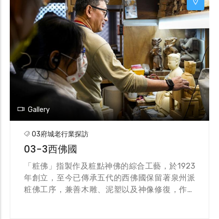
Gallery
03府城老行業探訪
03-3西佛國
「粧佛」指製作及粧點神佛的綜合工藝，於1923
年創立，至今已傳承五代的西佛國保留著泉州派
粧佛工序，兼善木雕、泥塑以及神像修復，作品
數量眾多，分布於全臺各大廟宇。第四代傳人蔡
天民於2012年獲臺南市政府登錄為傳統藝術粧佛