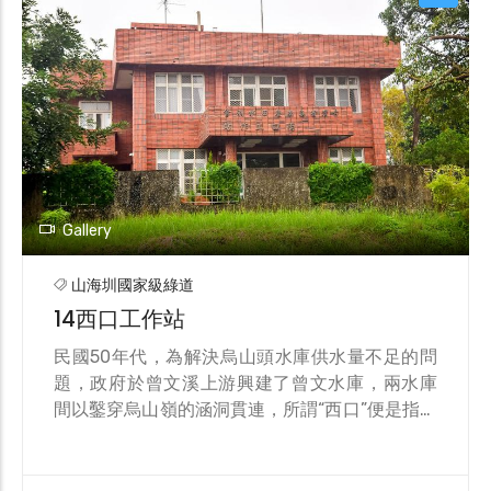
治時期林業繁榮的景象。貯木池和製材廠展示了
木材加工的全過程，為遊客提供了豐富的歷史見
證。 除了林業歷史，南華工作站還有豐富的生態
規劃。園區種植了桐花樹、苦楝樹等植物，這些
樹木不僅提供了美麗的景觀，也吸引了許多野生
動物棲息。桐花樹與螞蟻之間的互利共生，是園
區內最具特色的生態亮點。今日的南華工作站已
轉型為休閒園區，並設有生態步道，讓遊客在欣
賞自然風光的同時，了解台灣的林業歷史和環境
Gallery
保護。
山海圳國家級綠道
14西口工作站
民國50年代，為解決烏山頭水庫供水量不足的問
題，政府於曾文溪上游興建了曾文水庫，兩水庫
間以鑿穿烏山嶺的涵洞貫連，所謂“西口”便是指涵
管的西端出水口，嘉南農田水利會在此成立了西
口工作站。