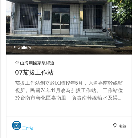
Gallery
山海圳國家級綠道
07茄拔工作站
3
茄拔工作站創立於民國19年5月，原名嘉南幹線監
視所。民國74年11月改為茄拔工作站。 工作站位
於台南市善化區嘉南里，負責南幹線輸水及渠道
維護管理等業務。水源來自烏山頭水庫，轄區總
長度為3420.8公尺，灌溉0.8公頃（8000 平方公
尺）的土地。
南部
工作站