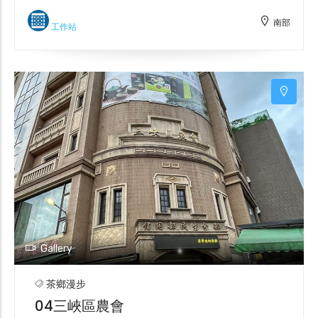
工藝技藝保存者。隨著時間推移，代代堅守著傳
南部
統技法(褙雞毛紙再上黃土底，使用礦物質顏料上
工作站
漆)，並融入在地性與個人美學，形成各自獨特的
風格。
Gallery
茶鄉漫步
04三峽區農會