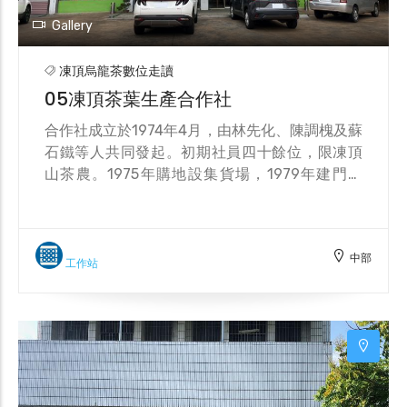
Gallery
凍頂烏龍茶數位走讀
05凍頂茶葉生產合作社
合作社成立於1974年4月，由林先化、陳調槐及蘇
石鐵等人共同發起。初期社員四十餘位，限凍頂
山茶農。1975年購地設集貨場，1979年建門市
部，1982年擴大招募達600餘名，現今社員約
1600餘名。合作社從凍頂山茶農組織逐步發展為
全鄉性茶業合作社。茶葉比賽除分為烏龍茶組和
中部
新品種組（金萱茶），近幾年亦增加蜜香貴妃茶
工作站
組與凍頂老茶組。