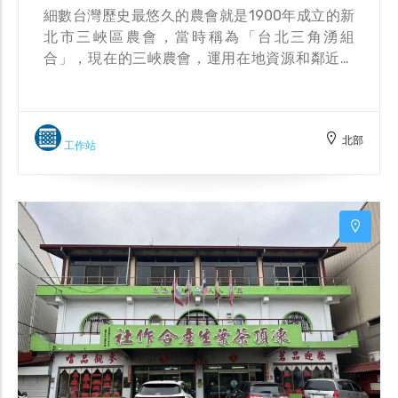
細數台灣歷史最悠久的農會就是1900年成立的新
北市三峽區農會，當時稱為「台北三角湧組
合」，現在的三峽農會，運用在地資源和鄰近台
北大學及北大高中展開產學合作，匯聚了青春創
意，鼓勵在地青農團結投入，拉近了生產與消費
端的年輕人距離；並開設別具一格的鮮農直賣
北部
所，百年農會開拓出嶄新又迎合時勢的新格局。
工作站