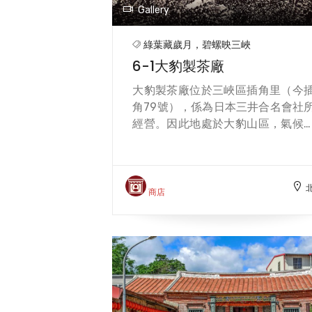
Gallery
綠葉藏歲月，碧螺映三峽
6-1大豹製茶廠
大豹製茶廠位於三峽區插角里（今
角79號），係為日本三井合名會社
經營。因此地處於大豹山區，氣候
境、土質等條件非常適合茶樹種植
因此在大正11年（1922）仍以舊式
寮製茶，生產烏龍茶、包種茶為主
大正12年（1923）新設新式工廠，
商店
置新式的製茶機械，停製烏龍茶及
種茶，以大量契作方式來種植阿薩
種茶樹；昭和4年（1929）開始專
生產紅茶，以日東牌紅茶聞名世界
三井合名會社在北臺灣有三大茶場
分別是大寮、大豹、與水流東(現大
老茶廠)，其中又以大豹製茶廠擁有