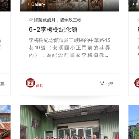
Gallery
綠葉藏歲月，碧螺映三峽
6-2李梅樹紀念館
插
李梅樹紀念館位於三峽區的中華路43
所
巷10號（安溪國小正門前的巷弄
環
內），為紀念前畫家李梅樹教授
，
（1902-1983）而設立。 由於李梅樹
茶
教授的家族世居三峽，經營米、茶等
；
貿易，而他在童年求學階段已展現出
北部
北部
安
對繪畫創作的熱愛，乃至於擔任小學
商店
包
教員、考讀東京美術學校西畫科，返
姆
台後與日台青年畫家成立臺陽美術協
門
會及舉辦臺陽美展，後遴選為三峽街
。
庄協議員、三峽街茶葉組合長與縣議
，
員，以及戰後投入三峽祖師廟的重建
溪
工程，任教於台灣師大等大專美術科
全
系等各個時期，兼藝術家、教育家、