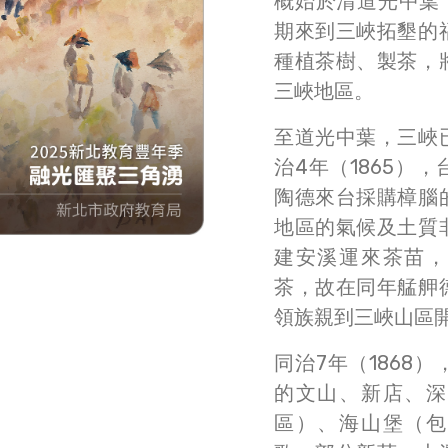
概始於清道光中葉（1
期來到三峽拓墾的
種植茶樹、製茶，
三峽地區。
至道光中葉，三峽
治4年（1865）
陶德來台採購樟腦
地區的氣候及土質
建安溪運來茶苗，
茶，故在同年艋舺
領族親到三峽山區
同治7年（1868
的文山、新店、深
區）、海山堡（包