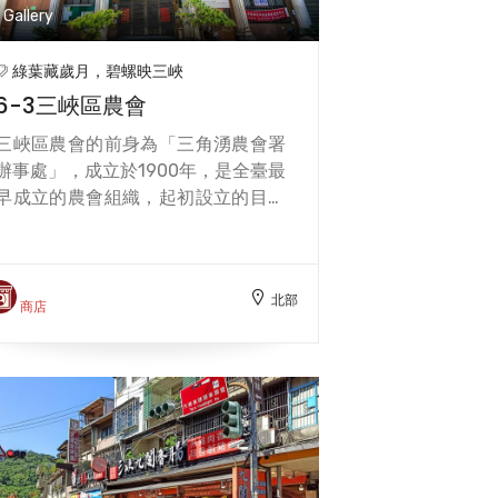
Gallery
綠葉藏歲月，碧螺映三峽
6-3三峽區農會
三峽區農會的前身為「三角湧農會署
辦事處」，成立於1900年，是全臺最
早成立的農會組織，起初設立的目的
在於三角湧辨務署長為安撫人心，邀
請地方士紳共同組成，並獎勵耕地改
良與養豬、養魚事業，協助政府進行
北部
錢糧徵收。 1915年，三角湧農會兼辦
商店
金融業務，也為農會信用業務的濫
觴，並肩負起活絡農業經濟，興盛地
方產業的重要使命。1948年李梅樹先
生擔任農會理事長，進行改制成立推
廣股，作為農會服務農民的第一線，
而後改名為推廣部，持續辦理農事推
廣教育，家政推廣教育、四健推廣教