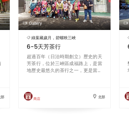
馬
政治家與廟宇建築家，不論是素描、
稱
水彩、粉彩、油畫、雕刻、平時繪製
無
的親子（家人）畫及書信往來等皆有
Gallery
地
眾多的繪畫作品。 紀念館自2012年
店
開始每年3、4月均會舉辦「三峽梅樹
綠葉藏歲月，碧螺映三峽
國
月藝術季」（現已改為4~6月），進
6-5天芳茶行
的
行為期約一個月的展覽藝文活動，以
業
三峽在地人文歷史為主軸，除了展出
，
超過百年（日治時期創立）歷史的天
參
靜態作品，也以音樂演出、講座、工
南
芳茶行，位於三峽區成福路上，是當
能
作坊等動態活動進行。 1948年，李
安
地歷史最悠久的茶行之一，更是當地
梅樹先生接任三峽鎮農會理事長，農
，
傳承五代的製茶世家，並由第五代黃
會的金庫僅剩現款六萬餘元，整體虧
溪
正忠、第六代黃耀寬父子一同經營。
損已達一百三十餘萬元，即將面臨倒
溪
黃耀寬先生分享，日治時期其先祖的
閉的命運，李決定以鞏固農會信用為
北部
北部
茶
戶口登記即是擔任茶人，因此這祖傳
商店
基礎，積極鼓勵民眾進行儲蓄，並推
為
的事業也一直延續迄今。 天芳茶行擁
動金融放款業務，協助農民生計，此
衍
有自家茶園，製茶工廠，並發展出自
外，擴大供銷服務，供應農民日常生
、
產自銷一條龍的經營模式，更精心栽
活用品，並設立推廣部門，提升農民
三
培三峽特有種「青心柑種」，致力於