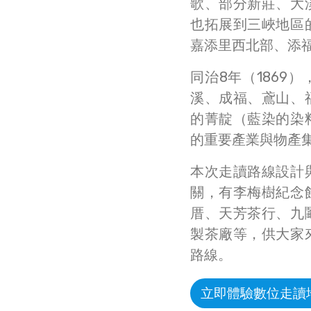
歌、部分新莊、大
也拓展到三峽地區
嘉添里西北部、添
同治8年（1869
溪、成福、鳶山、
的菁靛（藍染的染
的重要產業與物產
本次走讀路線設計
關，有李梅樹紀念
厝、天芳茶行、九
製茶廠等，供大家
路線。
立即體驗數位走讀