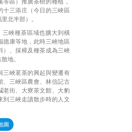
溪等區）推廣茶樹的種植，
的十三添庄（今日的三峽區
福里北半部）。
），三峽種茶區域也擴大到橫
福德康等地，此時三峽地區
料）、採樟及種茶成為三峽
集散地。
與三峽茗茶的興起與變遷有
館、三峽區農會、林信記古
鬮老街、大寮茶文館、大豹
來到三峽走讀散步時的人文
地圖