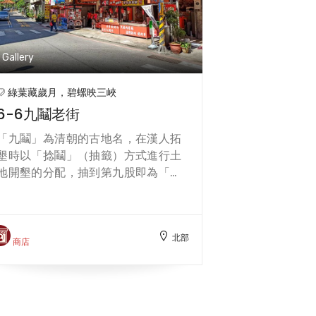
育與農村文化福利事業，提供農民終
身學習的重要管道。 1998年，農會
舉辦「第一屆優良茶碧螺春比賽」，
Gallery
推廣在地品種-「青心柑種」，逐步
建立「碧螺春綠茶」的品牌形象，而
綠葉藏歲月，碧螺映三峽
後每年春、冬都會辦理優良茶比賽，
6-6九鬮老街
也使茶菁價格提升，但夏茶的茶菁價
格仍低，因此農會鼓勵農民製作「蜜
「九鬮」為清朝的古地名，在漢人拓
香紅茶」，因著小綠葉蟬的「著
墾時以「捻鬮」（抽籤）方式進行土
涎」，而造就了特殊的風味，並標榜
地開墾的分配，抽到第九股即為「九
無農藥，完全無毒。近年又引入「臺
鬮」。 九鬮老街位於三峽區的成福路
灣橙茶」的製作方式，開發新產品
一帶，是一條擁有悠久歷史的老街
「白美人」，也為三峽茶開創了多元
區。在1960至1980年代，除了三峽
的風味與特色。
北部
老街（舊名為三角湧店仔街）之外，
商店
九鬮老街也是最熱鬧的地方，因成福
橋兩側是早年製茶工廠、茶行聚集
地，成福地區的茶菁貿易就在此處。
每年從2月春茶盛產期開始，直到10