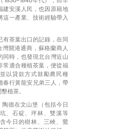
830~1840年代），而早
福建安溪人民，也因原籍地
將這一產業、技術經驗帶入
已有茶葉出口的記錄，在同
，台灣開港通商，蘇格蘭商人
的同時，也發現北台灣近山
非常適合種植茶葉，便從福
並以貸款方式鼓勵農民種
德春行黃龍安兄弟三人，帶
開墾植茶。
），陶德在文山堡（包括今日
坑、石碇、坪林、雙溪等
含今日的樹林、三峽、鶯