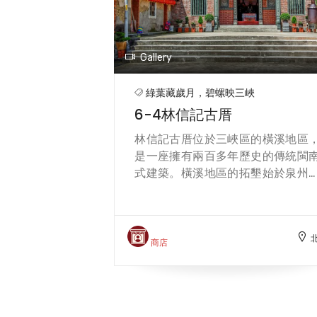
臺第一部發電機，設備動力76匹
力，日產量達七千五百斤，當時號
全東亞生產量最大的茶廠。 至今雖
Gallery
「大豹製茶廠」的建築外觀，但此
已為三峽大板根森林溫泉酒
綠葉藏歲月，碧螺映三峽
（1997~至今），不過尚保留英
6-4林信記古厝
Ruston&amp;Hornsby引進最先進
「重油發動機」，並設立大板根茶
林信記古厝位於三峽區的橫溪地區
歷史文物館。來到這裡，不僅可以
是一座擁有兩百多年歷史的傳統閩
觀三峽茶業的歷史故事與圖片，還
式建築。橫溪地區的拓墾始於泉州
享受品茶的樂趣。
溪人林理完（當時年紀約為20歲）
在乾隆28年（1763）獨自來到橫
地區拓墾，種植茶葉，林家更是橫
流域最早開墾的家族，以自家的種
商店
經驗，將林厝附近的淺山地區開闢
茶園，經營十年有成，至今家族繁
兩千多人，並與隨後來到的劉文好
蘇季星、陳淑夜、陳有餘兩兄弟之