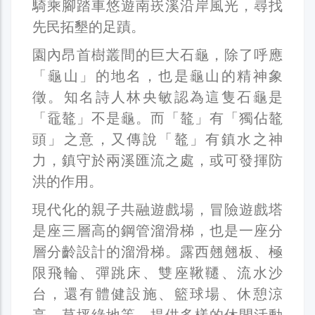
騎乘腳踏車悠遊南崁溪沿岸風光，尋找
先民拓墾的足蹟。
園內昂首樹叢間的巨大石龜，除了呼應
「龜山」的地名，也是龜山的精神象
徵。知名詩人林央敏認為這隻石龜是
「黿鼇」不是龜。而「鼇」有「獨佔鼇
頭」之意，又傳說「鼇」有鎮水之神
力，鎮守於兩溪匯流之處，或可發揮防
洪的作用。
現代化的親子共融遊戲場，冒險遊戲塔
是座三層高的鋼管溜滑梯，也是一座分
層分齡設計的溜滑梯。露西翹翹板、極
限飛輪、彈跳床、雙座鞦韆、流水沙
台，還有體健設施、籃球場、休憩涼
亭、草坪綠地等，提供多樣的休閒活動