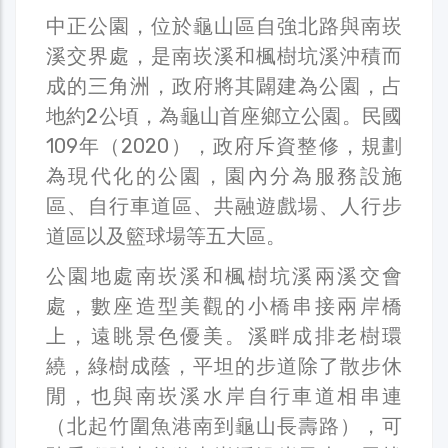
中正公園，位於龜山區自強北路與南崁
溪交界處，是南崁溪和楓樹坑溪沖積而
成的三角洲，政府將其闢建為公園，占
地約2公頃，為龜山首座鄉立公園。民國
109年（2020），政府斥資整修，規劃
為現代化的公園，園內分為服務設施
區、自行車道區、共融遊戲場、人行步
道區以及籃球場等五大區。
公園地處南崁溪和楓樹坑溪兩溪交會
處，數座造型美觀的小橋串接兩岸橋
上，遠眺景色優美。溪畔成排老樹環
繞，綠樹成蔭，平坦的步道除了散步休
閒，也與南崁溪水岸自行車道相串連
（北起竹圍魚港南到龜山長壽路），可