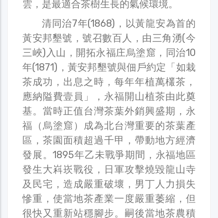
雲，是最適合茶樹生長的氣候環境。
清同治7年(1868)，以黃龍安為首的
黃安邦墾號，號召數百人，由三角湧(今
三峽)入山，開拓永福庄烏塗窟，同治10
年(1871)，黃安邦墾號與佃戶約定「如栽
茶成功，出息之時，每年年植萬欉茶，
應納隘費壹員」，永福開山植茶由此奠
基。當時正值台灣茶葉外銷興盛期，永
福（烏塗窟）成為北台灣重要的茶葉產
區，茶園面積超過千甲，帶動地方經濟
發展。1895年乙未戰爭期間，永福地區
發生大嵙崁戰役，日軍攻擊燒毀龍山寺
及民宅，造成嚴重破壞，男丁人力損失
慘重，使當地茶產業一度嚴重萎縮，但
很快又重新站穩腳步。嗣後當地茶農積