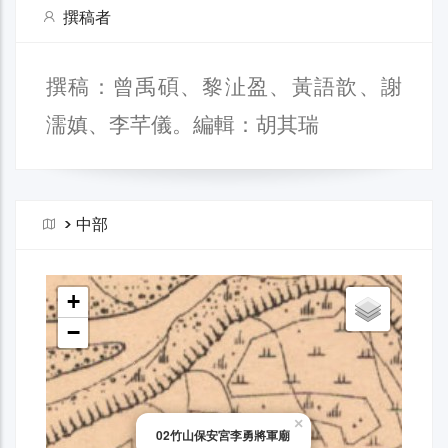
撰稿者
撰稿：曾禹碩、黎沚盈、黃語歆、謝
濡嫃、李芊儀。編輯：胡其瑞
>
中部