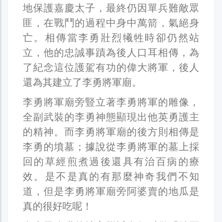
地保護嘉慶太子，最終仍因單兵難敵眾
匪，在戰鬥的過程中身中萬箭，氣絕身
亡。相傳當李勇壯烈犧牲時卻仍然站
立，他的忠誠事蹟為後人口耳相傳，為
了紀念這位護駕有功的偉大將軍，後人
還為其建立了李勇將軍廟。
李勇將軍廟旁豎立著李勇將軍的雕像，
全副武裝的李勇神態顯現出他英勇護主
的精神。而李勇將軍廟的後方則相傳是
李勇的墳墓；據說從李勇將軍的墓上採
回的草經煎煮過後還具有治百病的療
效。是不是真的有那麼神奇我們不知
道，但是李勇將軍廟旁阿婆賣的地瓜是
真的很好吃呢！