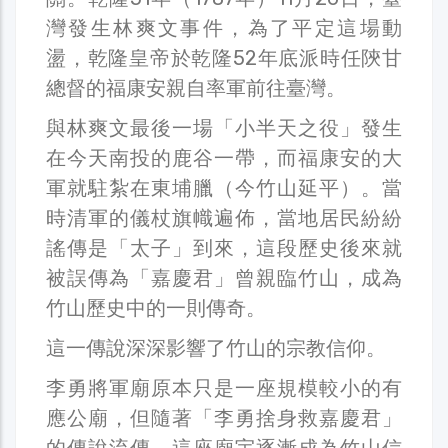
灣發生林爽文事件，為了平定這場動
盪，乾隆皇帝於乾隆52年底派時任陝甘
總督的福康安親自率軍前往臺灣。
與林爽文最後一場「小半天之役」發生
在今天南投的鹿谷一帶，而福康安的大
軍就駐紮在東埔臘（今竹山延平）。當
時清軍的儀杖旗幟遍佈，當地居民紛紛
謠傳是「太子」到來，這段歷史後來就
被誤傳為「嘉慶君」曾親臨竹山，成為
竹山歷史中的一則傳奇。
這一傳說深深影響了竹山的宗教信仰。
李勇將軍廟原本只是一座規模較小的有
應公廟，但隨著「李勇捨身救嘉慶君」
的傳說流傳，這座廟宇逐漸成為竹山信