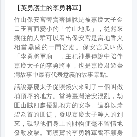
【英勇護主的李勇將軍】
竹山保安宮旁賣著據說是被嘉慶太子金
口玉言而變小的「竹山地瓜」，從熙來
攘往的人群可以看出保安宮是當地香火
相當鼎盛的一間宮廟。保安宮又叫做
「李勇將軍廟」，主祀神是傳說中陪伴
嘉慶太子的李勇將軍，也是嘉慶君遊臺
灣故事中最有代表意義的故事景點。
話說嘉慶太子從照鏡穴來到了一個叫做
埔頂坪的地方。當時臺灣治安混亂，劫
匪山賊四處擾亂地方的安寧。這群以蕭
碧為首的匪徒，發現嘉慶太子等人的到
來，覬覦他們身上的財物便毫不留情地
發動攻擊。而護駕的李勇將軍奮不顧身