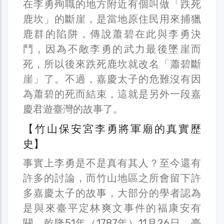
在李勇殉職的地方附近有個叫做「跌死
鹿坎」的斷崖，是當地原住民用來捕獵
鹿群的陷阱，傳說蕭碧在此與李勇決
鬥，因為不敵李勇的武力最後墜崖而
死，所以後來跌死鹿坎就改名「蕭碧斷
崖」了。不過，嘉慶太子的危難沒有因
為蕭碧的死而結束，這就是另外一段嘉
慶君遊臺灣的故事了。
【竹山保安宮李勇將軍廟的真實歷
史】
事實上李勇是不是真有其人？至今還有
許多的討論，而竹山地區之所會留下許
多嘉慶太子的故事，大部分的學者認為
是與來臺平定林爽文事件的福康安有
關。乾隆51年（1787年）11月26日，臺