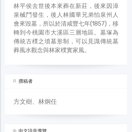
林平侯去世後本來葬在新莊，後來因漳
泉械鬥發生，後人林國華兄弟怕泉州人
會來毀墓，所以於清咸豐七年(1857)，移
轉到今桃園市大溪區三層地區。墓塚為
傳統古樸之墳墓形制，可以見識傳統墓
葬風水觀念與林家樸實家風。
撰稿者
方文樹、林炯任
中文語音導覽