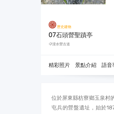
歷史建物
07石頭營聖蹟亭
浸水營古道
精彩照片
景點介紹
語音
位於屏東縣枋寮鄉玉泉村
屯兵的營盤遺址，始於18