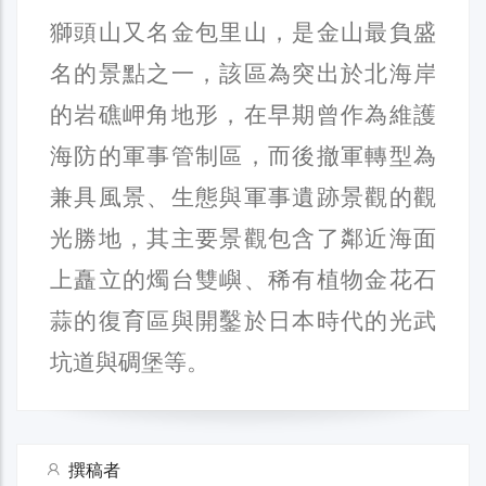
獅頭山又名金包里山，是金山最負盛
名的景點之一，該區為突出於北海岸
的岩礁岬角地形，在早期曾作為維護
海防的軍事管制區，而後撤軍轉型為
兼具風景、生態與軍事遺跡景觀的觀
光勝地，其主要景觀包含了鄰近海面
上矗立的燭台雙嶼、稀有植物金花石
蒜的復育區與開鑿於日本時代的光武
坑道與碉堡等。
撰稿者