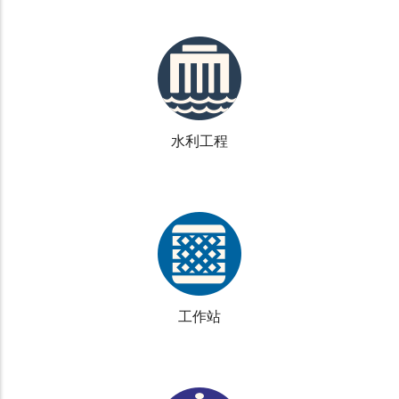
水利工程
工作站