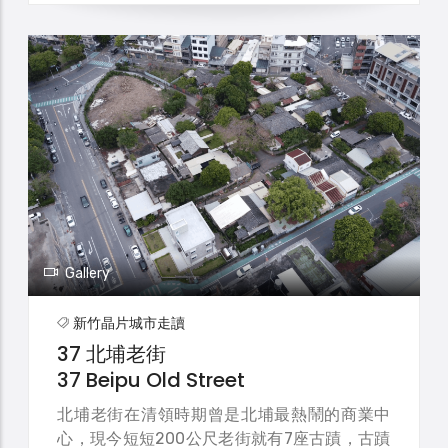
成為兼具文化保存與教育意義的重要場所。
Gallery
新竹晶片城市走讀
37 北埔老街
37 Beipu Old Street
北埔老街在清領時期曾是北埔最熱鬧的商業中
心，現今短短200公尺老街就有7座古蹟，古蹟