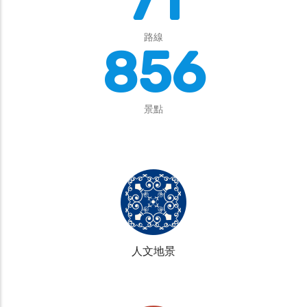
71
路線
856
景點
人文地景