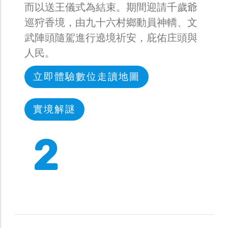
而以送王儀式為結束。期間迎請千歲爺
巡狩香境，由九十六村鄉動員神轎、文
武陣頭隨駕進行遶境祈安，庇佑庄頭與
人民。
立即體驗數位走讀地圖
實境解謎
3