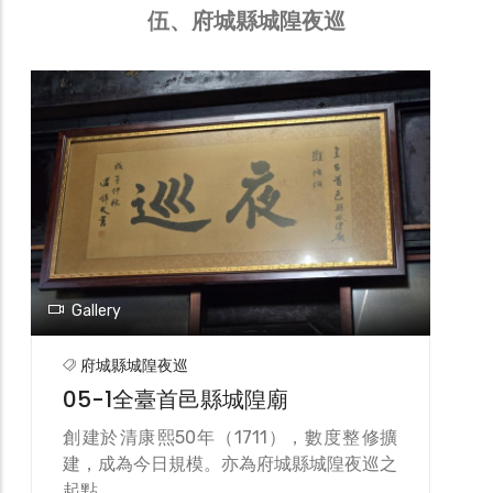
伍、府城縣城隍夜巡
Gallery
府城縣城隍夜巡
05-1全臺首邑縣城隍廟
創​建於​清康​熙50年​（17​11），​數度​整​修擴
建，​成為​今日​規模。​亦​為府​城縣​城隍​夜巡​之​
起點。