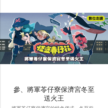
參、將軍苓仔寮保濟宮冬至
送火王