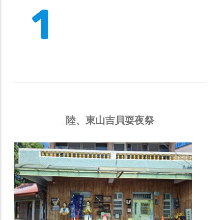
2
陸、東山吉貝耍夜祭
Gallery
東山吉貝耍夜祭
06-1吉貝耍大公廨
吉​貝耍部落​的​信仰​中心，​也​是​舉辦​夜祭​的​場
所。​