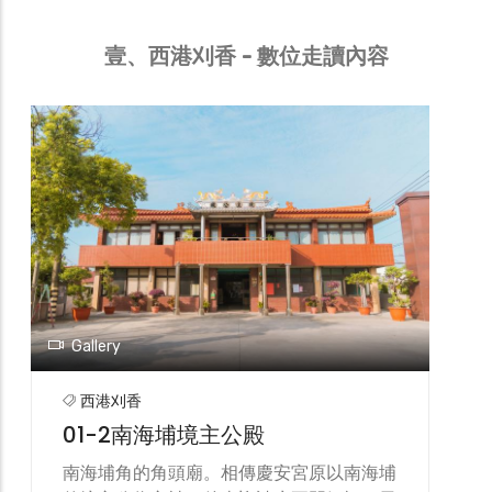
壹、
西港刈香 - 數位走讀內容
Gallery
西港刈香
01-3吉善堂八家將
瓦厝內吉善堂為西港慶安宮專屬八家將的陣