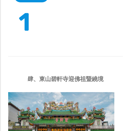
1
肆、東山碧軒寺迎佛祖暨繞境