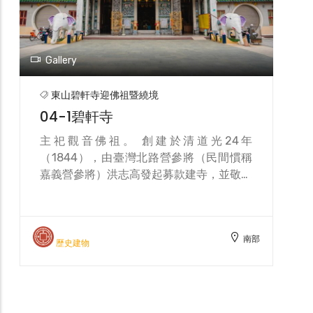
Gallery
東山碧軒寺迎佛祖暨繞境
04-1碧軒寺
主祀觀音佛祖。 創建於清道光24年
（1844），由臺灣北路營參將（民間慣稱
嘉義營參將）洪志高發起募款建寺，並敬獻
「碧雲傳香」匾額，寓意傳承「火山碧雲
寺」之香火，現懸掛於正殿神龕之上。其
後，東山十六里及白河四里居民共同參與祭
南部
祀和修建，而逐漸成為地方信仰中心。
歷史建物