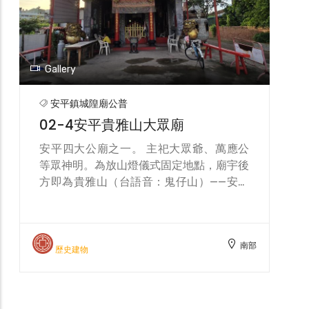
后宮、觀音亭、大眾廟等合稱「安平四大公
廟」，在安平相關民俗祭儀中，扮演著舉足
輕重的角色；此外，另與臺灣府城隍廟、全
臺首邑縣城隍廟並列為臺南府城三座城隍
南部
廟。
歷史建物