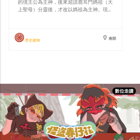
頭館，和三五甲鎮山宮吉興堂八家將系出同
門。該陣是代天巡狩的駕前陣頭，掌「二部
先鋒官」令，協助主公緝妖捉鬼，有先斬後
奏之權。陣中角色有刑具爺、文差、武差
（文武差）、甘、柳、謝、范（四將）及
南部
春、夏、勈、冬（四季神）等大神，五行陣
人文地景
是其特色陣法之一。