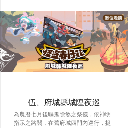
伍、府城縣城隍夜巡
為農曆七月後驅鬼除煞之祭儀，依神明
指示之路關，在舊府城四門內巡行，捉