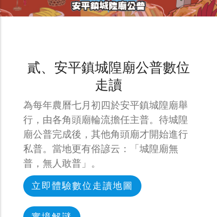
貳、安平鎮城隍廟公普數位
走讀
為每年農曆七月初四於安平鎮城隍廟舉
行，由各角頭廟輪流擔任主普。待城隍
廟公普完成後，其他角頭廟才開始進行
私普。當地更有俗諺云：「城隍廟無
普，無人敢普」。
立即體驗數位走讀地圖
實境解謎