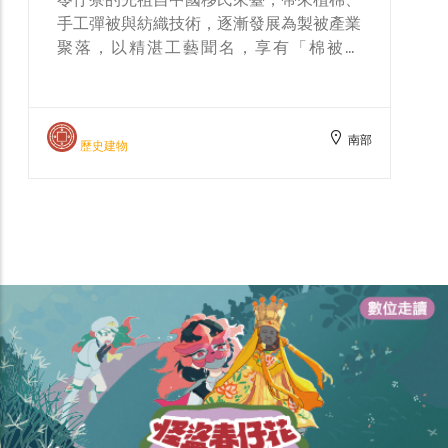
手工彈被與紡織技術，逐漸發展為製被產業
聚落，以精湛工藝聞名，享有「棉被岫
（siū）」或「棉被窟」的美譽。因聚落以
農業草寮及棉被業為主，對火災尤為警惕，
遂於冬至前夕形成「送火王」的習俗，以祈
南部
求平安無災。 保濟宮主祀池府千歲（二
歷史建物
王），原是清康熙年間蔡姓先民自福建泉州
攜奉渡臺保護神，清道光27年（1847）創
廟，其後歷經幾次修建，最後於清光緒16
年（1890）遷至現址擴建，並雕塑大王、
三王、四王金身合祀，歲時以農曆六月十四
日為廟慶日。