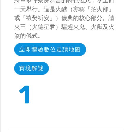
將軍苓仔寮保濟宮的特色儀式，冬至前
一天舉行。這是火醮（亦稱「拍火部」
或「禳熒祈安」）儀典的核心部分。請
火王（火德星君）驅趕火鬼、火獸及火
煞的儀式。
立即體驗數位走讀地圖
實境解謎
1