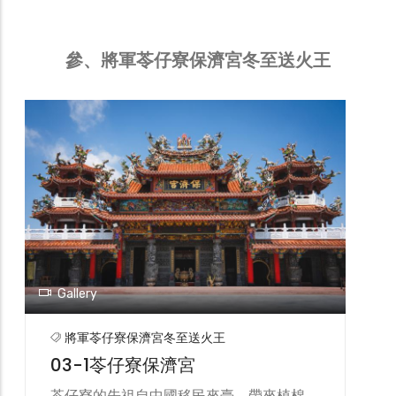
參、將軍苓仔寮保濟宮冬至送火王
Gallery
將軍苓仔寮保濟宮冬至送火王
03-1苓仔寮保濟宮
苓仔寮的先祖自中國移民來臺，帶來植棉、