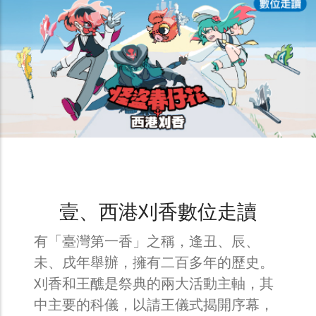
壹、西港刈香數位走讀
有「臺灣第一香」之稱，逢丑、辰、
未、戌年舉辦，擁有二百多年的歷史。
刈香和王醮是祭典的兩大活動主軸，其
中主要的科儀，以請王儀式揭開序幕，