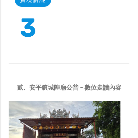
4
貳、安平鎮城隍廟公普 - 數位走讀內容
Gallery
安平鎮城隍廟公普
02-1安平鎮城隍廟
創設於清乾隆年間，為臺灣水師協副將（民
間習稱水師協鎮）沈廷耀所倡建，與開臺天