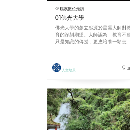
礁溪數位走讀
01佛光大學
佛光大學的創立起源於星雲大師對
育的深刻期望。大師認為，教育不
只是知識的傳授，更應培養一顆慈
與智慧並存的心。他推動「人間
教」理念，強調生活中實踐善與愛
因此他希望建立一所能讓學生在自
與文化中成長的大學。經多年籌劃
人文地景
大師選擇在礁溪的山上興建佛光
學，使學生能在遠離喧囂的環境中
習，讓心靈得以沉澱與思考。他
信，身處雲海、山林與大地之間，
能體會生命的寧靜與厚度。 佛光大
最著名的特色景觀之一是雲海景色
清晨時，白雲如海般覆蓋山谷，彷
整座校園漂浮在天空之上，讓人感