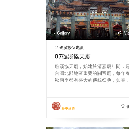
平台與涼亭，可遠眺蘭陽平原與龜
星雲大師曾說：「教育是百年樹人
島。結合瀑布、聖母山莊與山林
是社會希望的泉源。」因此，佛光
觀，是親子與攝影愛好者的熱門
學在課程設計中融入生命教育、服
線。登山口及礁溪市區有蔥油餅、
學習與倫理思維，培養學生能兼具
泉蛋、山產料理等美食。登山後可
慧與慈悲，成為社會的良善力量。
Gallery
Vi
往湯圍溝或礁溪老街，品嚐溫泉拉
與溫泉魚泡腳餐廳，放鬆身心。 交通
礁溪數位走讀
方式 從礁溪車站或轉運站搭乘台灣
07礁溪協天廟
行 A 線（綠 11A），至「五峰旗風
特定區」站下車。另有其他公車路
礁溪協天廟，始建於清嘉慶年間，
（例如112A路）也可以到達五峰旗
台灣北部地區重要的關帝廟，每年
公車的服務班次略少。
秋兩季都有盛大的傳統祭典，如春
的「乞龜」和秋季的「四佾舞」。
龜這個活動通常會在元宵節舉辦，
徒會到廟宇擲筊向神明乞求「平
龜」以祈求新的一年平安、健康、
歷史建物
運順遂，龜象徵長壽與吉祥，信徒
擲得「聖筊」後，可以將廟方準備
平安龜帶回家供奉；若願望成真，