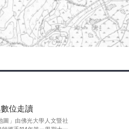
溪數位走讀
地圖」由佛光大學人文暨社