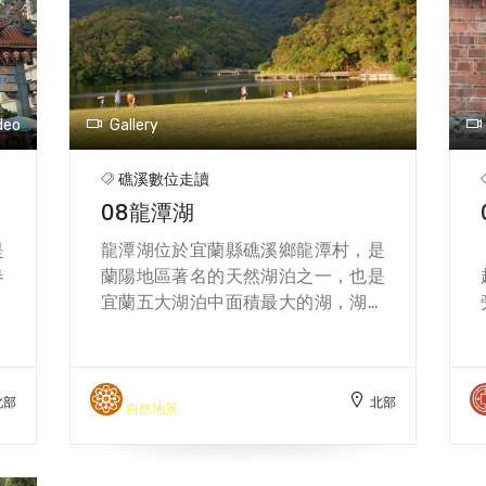
山
1996年由礁溪鄉公所整修，如今成為
，
景
林務局管理的登山健行步道。 沿途環
大
路
繞猴洞坑溪，林相豐富，有箭竹林、
務
溫
闊葉林，以及杜鵑、楓香等多樣植
智
前
物，生態多元，台灣藍鵲、五色鳥和
deo
Gallery
麵
各種蝴蝶常在樹梢間穿梭。步道中段
的「馬槽」曾是騎兵與行旅休息補給
礁溪數位走讀
好
的地方，至今仍可見石階與水溝遺
08龍潭湖
景
跡。健行其間，蘭陽平原的綠意與龜
線
山島的海景一覽無遺，讓人同時感受
是
龍潭湖位於宜蘭縣礁溪鄉龍潭村，是
。
宜蘭的自然生態與地質之美。 交通方
春
蘭陽地區著名的天然湖泊之一，也是
面，遊客可從礁溪火車站搭乘台灣好
季
宜蘭五大湖泊中面積最大的湖，湖面
行或葛瑪蘭客運至五峰旗站下車，步
乞
約十七公頃，四周群山環抱，湖光山
行五分鐘即可抵達入口。跑馬古道不
信
色相映，景色秀麗宜人。早期因湖中
僅是百年歷史的活化石，更融合自然
安
有潭，且附近聚落名為龍潭而得名。
景觀與人文故事，是健行與生態旅遊
北部
北部
財
湖畔設有環湖步道，全長約三公里，
自然地景
的理想去處，承載著先民開拓與戰時
在
平緩易行，適合健行、騎自行車及親
記憶的歷史印記。
的
子休閒。沿途可見豐富的濕地生態，
隔
如水鳥、蓮花與水生植物，展現自然