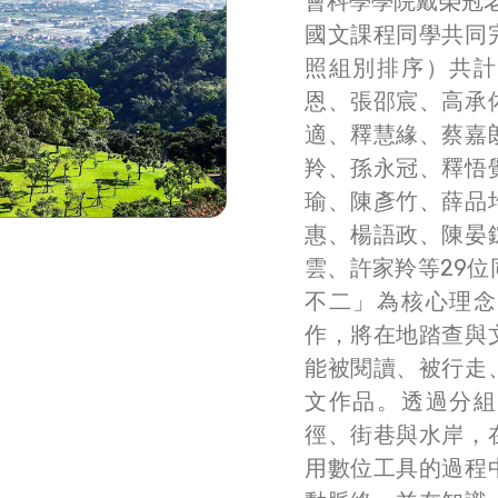
會科學學院戴榮冠老
國文課程同學共同
照組別排序）共計
恩、張邵宸、高承
適、釋慧緣、蔡嘉
羚、孫永冠、釋悟
瑜、陳彥竹、薛品
惠、楊語政、陳晏
雲、許家羚等29
不二」為核心理念
作，將在地踏查與
能被閱讀、被行走
文作品。透過分組
徑、街巷與水岸，
用數位工具的過程