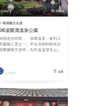
的命名，因山稜線的草坡，在不同光
影下呈現出如抹茶般的鮮綠色，層層
Gallery
Video
疊疊，美不勝收。而其核心的聖母山
莊，則源於天主教登山隊的故事，充
礁溪數位走讀
滿了神蹟與人與自然共處的虔誠。登
06湯圍溝溫泉公園
上山頂，不僅能將礁溪鄉乃至整個蘭
陽平原的遼闊景致盡收眼底，感受清
清朝道光時期，「湯圍溫泉」被列入
代詩人讚嘆的視野，更能在這片自然
舊蘭陽八景之一。早在清朝時期吳沙
風光中，體會到一股來自山莊的靜謐
開墾蘭陽平原時，先民遠遠望見山腳
量。 【在地滋味：攻頂後的療癒犒
下的平原溝渠，冒著氤氳裊裊的熱氣
賞】 由於抹茶山位於聖母山莊步道終
白煙，便以白布圍起帷幕，以地底湧
點，這趟旅程需要充沛的體力。因
出的熱泉沐浴，史稱「湯圍」。日治
此，其周邊的「特色美食」多以提供
北部
時期，日本政府一方面重視台灣的基
人文地景
能量補充和療癒身心為主。遊客在山
礎建設與現代化發展，另一方面也積
腳的五峰旗風景區或礁溪市區，可以
極尋找具有觀光與醫療潛力的溫泉資
找到許多與在地農產結合的輕食或甜
源，礁溪便因其天然條件優越、地理
點，例如將宜蘭金棗、溫泉番茄等融
位置方便，被列為重點開發地區。湯
入的飲品或點心。這些在地食材不僅
圍溝的天然溫泉溝渠，在日治時期後
提供登山後所需的養分，也巧妙地將