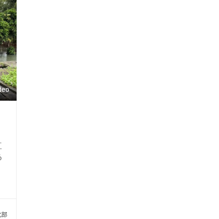
龜
生機。湖區設有觀景平台、涼亭及遊
四
憩設施，是民眾賞景、野餐與放鬆的
的
好去處。每當清晨或傍晚，湖面雲霧
代
繚繞，景色如詩如畫，吸引眾多攝影
，
愛好者前來取景。此外，周邊亦有龍
代
潭湖風景區及生態教育園區，結合生
代
態保育與觀光休閒功能。龍潭湖不僅
deo
用
是礁溪重要的生態資源，更是當地人
大
文與自然融合的代表景點，展現出宜
部
蘭特有的恬靜與自然之美。
農
白
五
的
6
相
相
至
石
；
暖
溪
從
設
北部
河