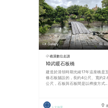
年則需以更大的龜或雙倍數量的
「還願」。 四佾舞在農曆六月二十
日秋祭大典時，會由16名學生跳
「四佾舞」儀式。四佾舞是一種古
祭祀舞蹈，根據不同受獻者的階級
舞者人數不同，以「四佾」為例，
表是由四行四列共 16人組成，是古
Gallery
Vi
大夫階級的祭祀規格。 四佾舞通常
於重要的祭祀儀式中，例如祭孔
礁溪數位走讀
典，而「佾」字代表行列。 特產
10武暖石板橋
分，協天廟地處礁溪，深受溫泉與
業發展影響，生產如溫泉番茄、筊
建造於清領時期光緒17年這座橋是
筍、溫泉米等農產品，是深具特色
條石板舖設的，長約4公尺、寬約2.
地方特產。 交通方面，前往協天廟
公尺，石板與石板間是以榫接方式
當便利。自台北出發，可搭乘台鐵
銜接而成。傳係武暖石板橋為長條
礁溪車站，步行約十分鐘即可抵達
板舖成，相傳石材來自壓艙石，武
自駕則可沿台9線或國道五號下礁
石板橋是因武暖港而得名，古人可
交流道，依指標進入廟區，周邊亦
武暖港乘舟經三十九結，連接二龍
人文地景