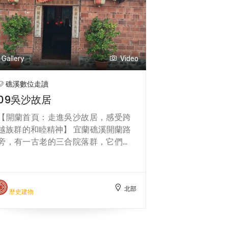
成為礁溪在地居民長期泡湯、話家常
蘭陽的物產與這條熱門的登山路線連
的重要休閒場所。礁溪湯圍溝公園之
結起來，成為對辛苦攻頂的旅人最甜
意象為「穿越市區的藍綠軸」，利用
蜜的犒賞。 【交通建議】 欲前往抹
湯圍溝所在區位特色與景觀道路、公
茶山登山口（五峰旗風景區），建議
園及周邊商業區，相互融合，成為一
從礁溪火車站或轉運站搭乘台灣好行
Gallery
Video
體的開放空間設計，創造礁溪溫泉街
礁溪線 A 線（綠 11A），在「五峰旗
景新形象，提供縣民及訪客新的公共
風景特定區」站下車，再徒步或搭接
礁溪數位走讀
交流空間。 公園以天然溫泉為核心特
駁車前往登山口，是最為便捷的交通
09吳沙故居
色，設有免費泡腳池及溫泉水景廣
方式。
場，水質屬碳酸氫鈉泉，清澈溫潤，
【開蘭首頁：走進吳沙故居，感受跨
對皮膚與血液循環都有良好效果。沿
越族群的和睦精神】 宜蘭礁溪開蘭路
著步道漫遊，綠樹與花卉環繞，還可
旁，有一古老的三合院落群，它們就
欣賞蜿蜒水道及小橋流水，結合都市
像隱逸的老人家，用慈祥而睿智的目
與自然景觀，形成獨特的療癒氛圍。
光，照看著眼前這片土地的發展。三
夜晚燈光映照下的溫泉水面，則呈現
合院的正堂門前，兩旁雋刻著一副對
浪漫而靜謐的景象，適合情侶散步或
北部
聯:"名重竹帛無雙士 功闢蘭城第一
歷史建物
家庭休閒。
人"，默默地彰顯著主人翁的功勳與不
凡。吳沙故居，不只是一座古老的百
年三合院，它更是宜蘭「開蘭」精神