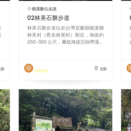
礁溪數位走讀
02林美石磐步道
教
林美石磐步道位於台灣宜蘭縣礁溪鄉
應
林美村（舊名林尾村）附近，海拔約
悲
250–350 公尺，屬低海拔亞熱帶溪谷
佛
地形，環境幽靜、綠意盎然。全長約
，
1.7 公里，是一條「O 型」繞環步
然
道，沿舊水圳整建而成，過去為農村
北部
北部
，
灌溉農田的重要渠道。步道入口約
自然地景
大
400 公尺處可見水圳與渠道岩洞遺
學
跡；520 公尺處則有古老取水孔，見
相
證昔日村民的生計方式。 「林美石磐
更
步道」的名稱融合了地名「林美」與
學
景觀「石磐」：林美即當地村落名
。
稱，原稱「林尾」；「石磐」則是指
彿
步道終點的壯麗瀑布。過去，居民從
受
上游的石磐瀑布引水灌溉下方十多公