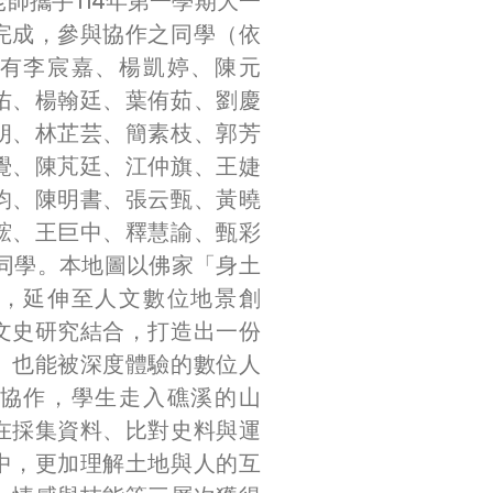
師攜手114年第一學期大一
完成，參與協作之同學（依
有李宸嘉、楊凱婷、陳元
佑、楊翰廷、葉侑茹、劉慶
朗、林芷芸、簡素枝、郭芳
覺、陳芃廷、江仲旗、王婕
均、陳明書、張云甄、黃曉
鋐、王巨中、釋慧諭、甄彩
位同學。本地圖以佛家「身土
，延伸至人文數位地景創
文史研究結合，打造出一份
、也能被深度體驗的數位人
協作，學生走入礁溪的山
在採集資料、比對史料與運
中，更加理解土地與人的互