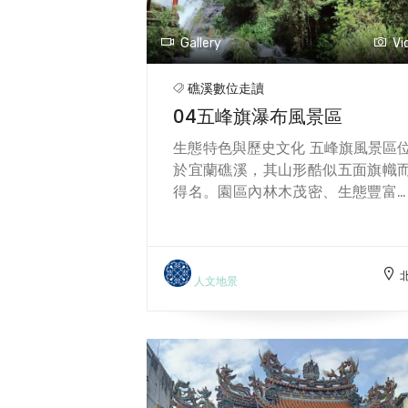
到「雲端上的大學」的浪漫意象。
出景色也是許多學生珍惜的風景，
Gallery
Vi
陽緩緩從太平洋升起，光線灑落在
陽平原與海面，帶來希望與新生的
礁溪數位走讀
覺。 此外，校園內常能見到櫻花季
04五峰旗瀑布風景區
盛開的花樹與多種野生鳥類，呈現
自然與人文共存的溫柔氛圍。也因
生態特色與歷史文化 五峰旗風景區
境寧靜，許多學生會在傍晚沿著林
於宜蘭礁溪，其山形酷似五面旗幟
步道散步，當作心靈的整理與休息
得名。園區內林木茂密、生態豐富
星雲大師以「三好運動」——做
常見台灣藍鵲、白耳畫眉、五色鳥
事、說好話、存好心作為教育核心
特有的鳥類。三層瀑布氣勢磅礡，
鼓勵學生在生活中實踐品格教育，
氣氤氳，空氣清新，為天然的森林
養利他、感恩與正向思維的態度。
勝地。從前山中有修行僧侶結庵
人文地景
光大學重視全人教育，結合人文、
道；後「聖母山莊」由一位天主教
技、管理與創意，設有文學、社會
興建，成為天主教徒重要的朝聖地
創藝與健康等多元學院，培育具備
登頂後看到聖母山莊，往往能帶來
際視野與人文關懷的現代青年。 學
動與慰藉。 旅遊亮點與美食推薦 登
推動「人間佛教」理念，強調教育
山步道全程約一公里，沿途設有觀
僅是知識的傳授，更是人格的養成