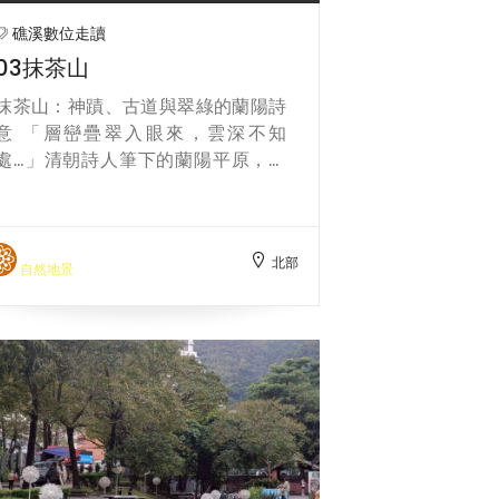
礁溪數位走讀
03抹茶山
抹茶山：神蹟、古道與翠綠的蘭陽詩
意 「層巒疊翠入眼來，雲深不知
處…」清朝詩人筆下的蘭陽平原，多
半描述其平坦與開闊。然而，在礁溪
深處，有一片山脈以其獨特的翠綠，
成就了今日的傳奇——抹茶山（聖母
北部
山莊步道）。 【景點故事與文化】
自然地景
抹茶山的故事，不僅是關於美景，更
是一段關於信仰與開拓的歷史。這座
山古時是先民往來臺北與宜蘭的跑馬
古道支線一隅，見證了蘭陽地區早期
的貿易與生活足跡。 歷史文化與自然
風光： 今日人們口中的「抹茶山」，
其實是指聖母山莊步道終點處的壯闊
山景。它的名氣源自一位日本攝影師