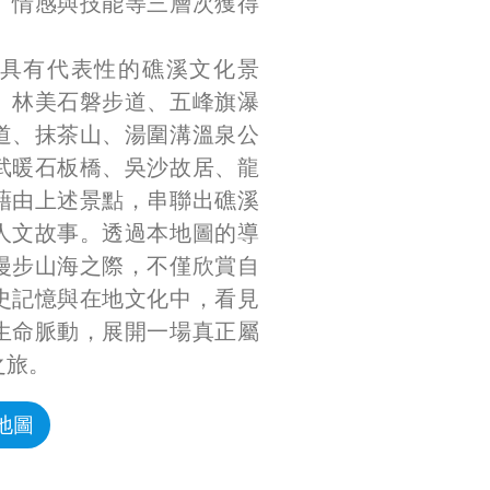
、情感與技能等三層次獲得
具有代表性的礁溪文化景
、林美石磐步道、五峰旗瀑
道、抹茶山、湯圍溝溫泉公
武暖石板橋、吳沙故居、龍
藉由上述景點，串聯出礁溪
人文故事。透過本地圖的導
漫步山海之際，不僅欣賞自
史記憶與在地文化中，看見
生命脈動，展開一場真正屬
之旅。
地圖