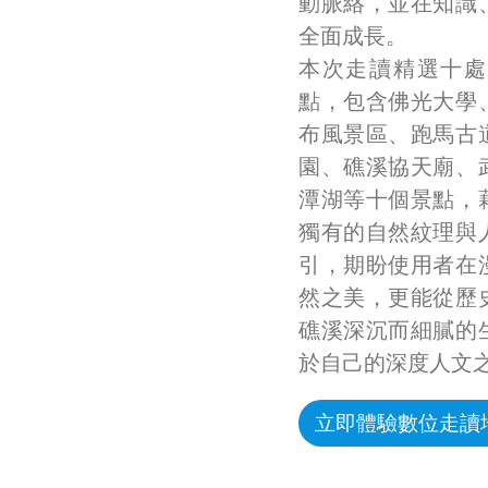
動脈絡，並在知識
全面成長。
本次走讀精選十處
點，包含佛光大學
布風景區、跑馬古
園、礁溪協天廟、
潭湖等十個景點，
獨有的自然紋理與
引，期盼使用者在
然之美，更能從歷
礁溪深沉而細膩的
於自己的深度人文
立即體驗數位走讀