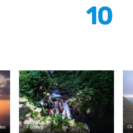
10
deo
Gallery