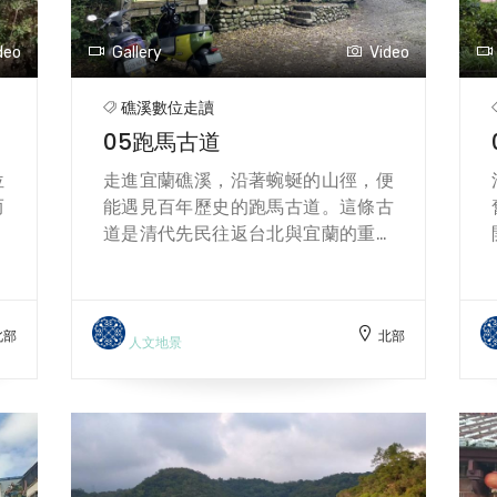
日
頃梯田，這條水圳伴隨村莊繁衍、養
太
育世代。步道中仍可見水圳遺跡與渠
deo
Gallery
Video
蘭
道岩洞，彷彿時間凝結的記憶。 林美
感
石磐步道橫跨溪谷與森林，環境清
礁溪數位走讀
節
涼、林蔭遮蔽，有「宜蘭小太魯閣」
05跑馬古道
出
的稱號。沿途可見溪流、瀑布、石
環
磐、峽谷、原始林與筆筒樹林，並設
位
走進宜蘭礁溪，沿著蜿蜒的山徑，便
間
有木棧道、碎石或石砌階梯、木橋等
而
能遇見百年歷史的跑馬古道。這條古
。
多樣舖面，適合各種休閒程度的遊
，
道是清代先民往返台北與宜蘭的重要
好
客。
力
等
通道，亦是淡蘭古道南線的一段。古
，
水
道北端自北宜公路石牌縣界公園起，
培
浴
延伸至五峰旗風景區，全長約五公
佛
北部
北部
修
里。早期因以圓木鋪路，再用木馬搬
人文地景
科
徒
運木材而得名「木馬路」。日治時期
、
，
則作為軍事巡邏與瓷土運輸之用，稱
國
感
為「跑馬路」，沿途也流傳著軍馬巡
校
邏與阿花與騎兵的悲戀故事。戰後隨
不
景
北宜公路開通，古道逐漸荒廢，直至
。