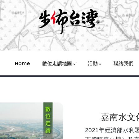
Main
Navigation
Home
數位走讀地圖
活動
聯絡我們
嘉南水文
2021年經濟部水