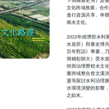
下簡稱臺史博）及
文化跨域推廣」合作
進行資源共享、串
南水文化。
2022年經濟部水
水規所）與臺史博
百年對話》專書，
簡稱彰師大）受水
仰與治理歷程水文
書跨域整合曾文溪
盪等探討水利治理
水環境演變的影響
之始末。