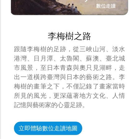
李梅樹之路
跟隨李梅樹的足跡，從三峽山河、淡水
港灣、日月潭、太魯閣、蘇澳、臺北城
市風景，至日本青森與奧只見湖畔，走
出一道橫跨臺灣與日本的藝術之路。李
梅樹的畫筆之下，不僅記錄了畫家當時
所見的風光，更深蘊著地方文化、人情
記憶與藝術家的心靈足跡。
立即體驗數位走讀地圖