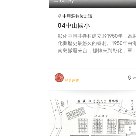
Gallery
事館」、「中興莊眷村文化園區」
歡迎您共同見證大時代的故事。
中興莊數位走讀
04中山國小
彰化中興莊眷村建立於1950年，為
化縣歷史最悠久的眷村。1950年由
南島撤退來台，輾轉來到彰化，軍
與眷屬落腳於彰化中山國小與和美
寮糖廠，由高芳先師長與彰化縣協
於今日中山國小旁，由師部出資購
竹子、泥巴和以稻草，在部隊工兵
歷史建物
協助下建立「中興莊」眷村。 195
年「八七水災」重創中興莊，眷村
頂幾近全毀，國防部緊急安置受災
眷戶住進中山國小避難，中興莊與
山國小形同「命運共同體」。為了
讓故事被淹沒，彰化縣文化局202
年邀請中山國小老師帶領第11、12