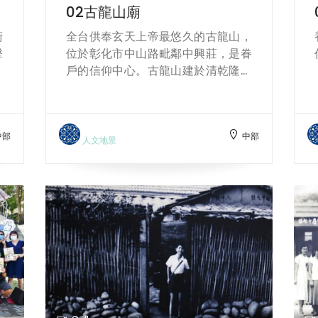
02古龍山廟
全台供奉玄天上帝最悠久的古龍山，
擊
位於彰化市中山路毗鄰中興莊，是眷
浴
戶的信仰中心。古龍山建於清乾隆年
戰
間，傳自武當山的香火，已逾300
搭
年，每年農曆三月初三是玄天上帝誕
再
辰，中興莊眷戶熱情捐獻，也會前來
中部
中部
終
敬拜，見證信仰與生活交織的歷史記
人文地景
。
憶。
金
贏
，
化
為
之
落
開
故