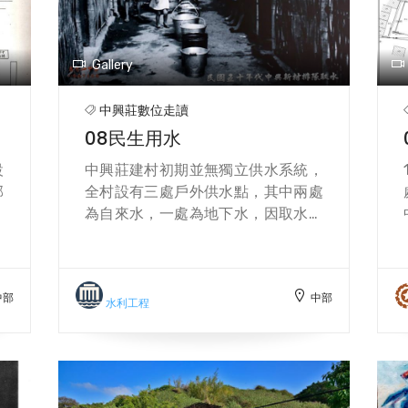
中
文
Gallery
中興莊數位走讀
08民生用水
設
中興莊建村初期並無獨立供水系統，
邦
全村設有三處戶外供水點，其中兩處
國
為自來水，一處為地下水，因取水人
匾
數眾多，常需早起排隊打水，偶而會
防
出現爭吵情事，有人則是趁夜深入靜
眷
汲水使用，目前自來水供水點已取
中部
中部
最
消，僅剩地下幫浦仍留存原址。
水利工程
自
獲
物
隸