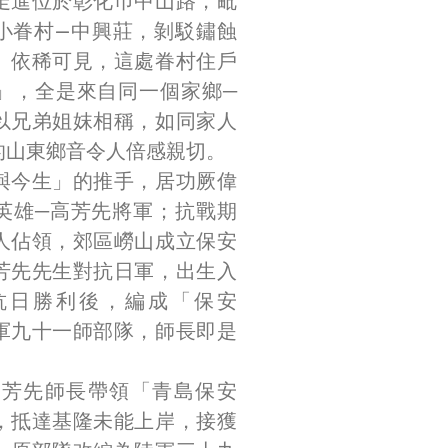
走進位於彰化巿中山路，毗
小眷村—中興莊，剝駁鏽蝕
」依稀可見，這處眷村住戶
」，全是來自同一個家鄉─
以兄弟姐妺相稱，如同家人
的山東鄉音令人倍感親切。
與今生」的推手，居功厥偉
英雄─高芳先將軍；抗戰期
人佔領，郊區嶗山成立保安
芳先先生對抗日軍，出生入
抗日勝利後，編成「保安
軍九十一師部隊，師長即是
，高芳先師長帶領「青島保安
，抵達基隆未能上岸，接獲