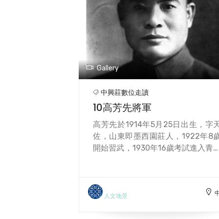
「聯勤總部軍眷服務處」，每個星
有醫療車深入偏遠地區服務，重症
則帶回來住院，輕者給予打針吃藥
深獲各界支持，軍眷醫療單位在199
年代實施「全民健保」，陸續停辦
村內設立的軍眷醫院，中興莊第二
Gallery
子女多出生於此醫院，1991年左右
辦。
中興莊數位走讀
10高芳先將軍
高芳先於1914年5月25日出生，字
佐，山東即墨西園莊人，1922年8
開始習武，1930年16歲考試進入青
國術館，跟隨武術名師王永彬、楊
齋等人，開始學習北派少林拳、孫
拳、中國摔跤等。 1933年19歲的
芳先榮獲第17屆華北運動會拳術及
人文地景
跤冠軍，隨後到南京參加國術比賽
榮獲摔跤、射箭兩項冠軍，中央國