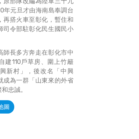
，原部隊改編為陸軍三十九
50年元旦才由海南島奉調台
，再搭火車至彰化，暫住和
師司令部駐彰化民生國民小
高師長多方奔走在彰化市中
自建110戶草房、圍上竹籬
興新村」，後改名「中興
就成為一群「山東來的外省
聚和忠誠。
地圖