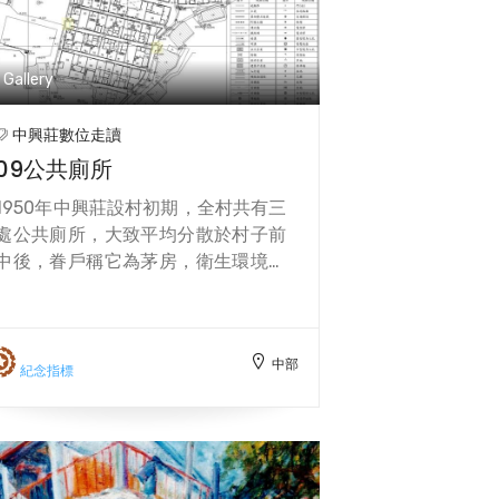
Gallery
中興莊數位走讀
09公共廁所
1950年中興莊設村初期，全村共有三
處公共廁所，大致平均分散於村子前
中後，眷戶稱它為茅房，衛生環境不
佳，女眷害怕夜間上廁所，甚至許下
心願，一定要有廁所的人家，才會嫁
人，直到1975年左右，家戶才開始安
中部
裝抽水馬桶。
紀念指標