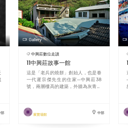
期
者
，
0
。
代
Gallery
停
中興莊數位走讀
11中興莊故事一館
天
這是「老兵的燒餅」創始人，也是眷
歲
一代遲宗傑先生的住家─中興莊38
島
號，兩層樓高的建築，外牆為灰青色
明
的洗石子牆面，室內有一座雕刻精致
臏
的鏤花樓梯，彰化縣文化局擇定，由
高
麥克文森公司以「希望之丘─重回
中部
中部
摔
1950中興莊」為主題，策畫為「中興
展覽場館
，
莊故事一館」，預計2026年農曆春
術
節前，可望正式開幕。相關策展內容