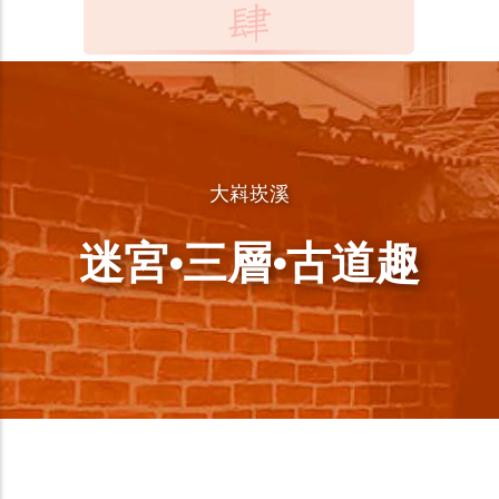
大嵙崁溪
迷宮·三層·古道趣