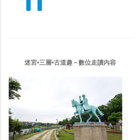
17
迷宮·三層·古道趣 - 數位走讀內容
Gallery
迷宮‧三層‧古道趣
17慈湖遊客中心
慈湖遊客中心位於前慈湖區，入口處有桃紅
色的蔣介石銅像，後方是停車場。停車場旁
邊的遊客中心，是遊客到慈湖謁陵的前哨
站，外觀是古色古香的閩南式建築。遊客中
心內部陳列兩蔣時期的各項文物展覽與歷史