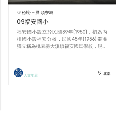
北部
為媽祖神靈顯赫，遠近村民都前來祈拜。祠
歷史建物
堂年久失修，由信眾成立重建委員會，發動
募捐，併購置附近土地，擴大廟宇的規
模，而建成今日的慈聖宮。