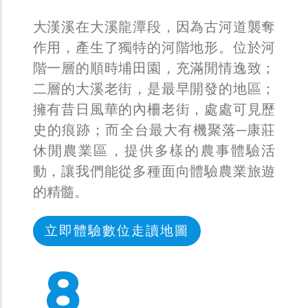
大漢溪在大溪龍潭段，因為古河道襲奪
作用，產生了獨特的河階地形。位於河
階一層的順時埔田園，充滿閒情逸致；
二層的大溪老街，是最早開發的地區；
擁有昔日風華的內柵老街，處處可見歷
史的痕跡；而全台最大有機聚落─康莊
休閒農業區，提供多樣的農事體驗活
動，讓我們能從多種面向體驗農業旅遊
的精髓。
立即體驗數位走讀地圖
12