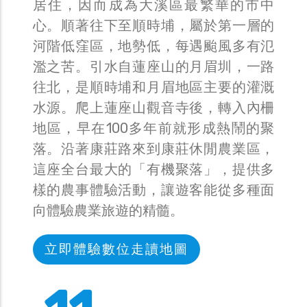
居住，因而成為大溪區最繁華的市中
心。順著往下至順時埔，屬於第一層的
河階低窪區，地勢低，每遇颱風多有氾
濫之苦。引水自蓮座山的月眉圳，一路
往北，是順時埔和月眉地區主要的灌溉
水源。爬上蓮座山觀音寺後，轉入內柵
地區，早在100多年前就形成熱鬧的聚
落。沿著康莊路來到康莊休閒農業區，
這座全台最大的「有機聚落」，提供多
樣的農事體驗活動，讓遊客能從多種面
向體驗農業旅遊的精髓。
立即體驗數位走讀地圖