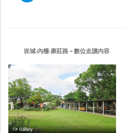
崁城‧內柵‧康莊路 - 數位走讀內容
Gallery
崁城‧內柵‧康莊路
12新苗有機農場
位於康莊休閒農業區的新苗有機農園，園區
內所耕種的蔬果以有機農法栽種。網室面積
有兩公頃多，設有70個網室，種有各式蔬
果，按季節調整產期，一個月的產量大約一
萬多公斤，尤其其中被稱為超級蔬菜的羽衣
甘藍，營養價值高，且市場需求量，大每個