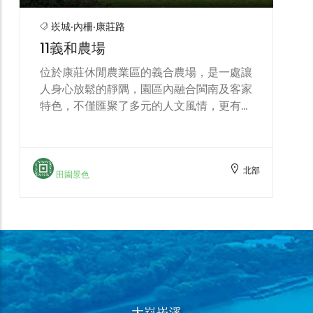
北部
月供應國內美式賣場達數千包。園區也設計
田園景色
有採摘的體驗活動，可以讓遊客進行採摘或
耕種，以體驗的方式提供小朋友及大人了解
整個耕種的過程，包括育苗、翻土、施肥、
種植一直到採收的流程。近年來，各農場種
植技術穩定，正逐步提升為二三級加工，為
農產品加值，提供消費者更多選擇。
大嵙崁溪