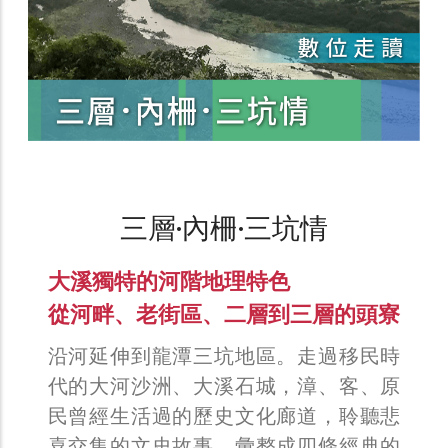
三層·內柵·三坑情
大溪獨特的河階地理特色
從河畔、老街區、二層到三層的頭寮
沿河延伸到龍潭三坑地區。走過移民時
代的大河沙洲、大溪石城，漳、客、原
民曾經生活過的歷史文化廊道，聆聽悲
喜交集的文史故事，彙整成四條經典的