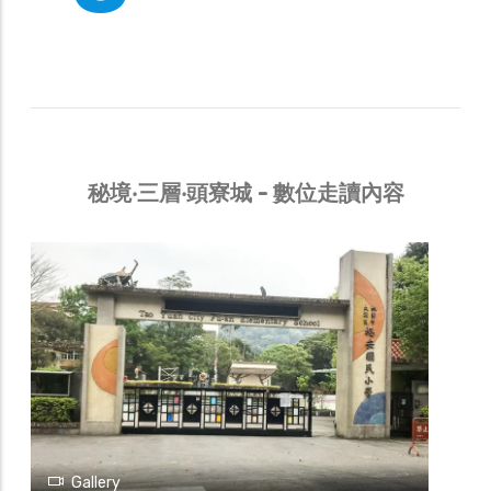
秘境‧三層‧頭寮城 - 數位走讀內容
Gallery
秘境‧三層‧頭寮城
02美華慈聖宮
大溪慈聖宮主祀三媽為主，配祀註生娘娘、
神農大帝，是美華里民重要的信仰中心。清
乾隆三十五年（1770），大溪李氏先祖李
善明自福建漳州渡海來台時，從湄州請一尊
俗稱為三媽的天上聖母來台，在小角仔地區
開展基業，家業日隆之後，遂建祠奉祀。因