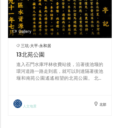
兩側，會館旁有3條登山步道可進入石門
山，是一處歷史悠久的傳統市集。步道可通
勞工育樂中心、觀音神像、石門山三角點、
奉聖宮，假日不少攤商聚集販售登山用品、
玉石、農特產、花卉、美食小吃、休閒遊
北部
戲，甚至有咖啡廳，應有盡有。 市集附近
人文地景
好停車，賣的東西種類繁多，而且價格親
民，每到假日，總吸引許多登山客及民眾前
往尋寶。