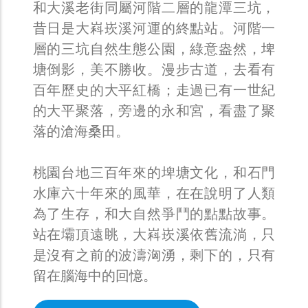
和大溪老街同屬河階二層的龍潭三坑，
昔日是大嵙崁溪河運的終點站。河階一
層的三坑自然生態公園，綠意盎然，埤
塘倒影，美不勝收。漫步古道，去看有
百年歷史的大平紅橋；走過已有一世紀
的大平聚落，旁邊的永和宮，看盡了聚
落的滄海桑田。
桃園台地三百年來的埤塘文化，和石門
水庫六十年來的風華，在在說明了人類
為了生存，和大自然爭鬥的點點故事。
站在壩頂遠眺，大嵙崁溪依舊流淌，只
是沒有之前的波濤洶湧，剩下的，只有
留在腦海中的回憶。