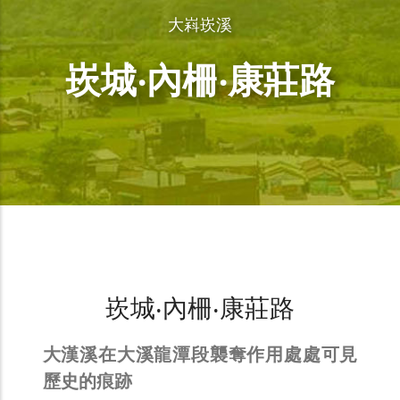
大嵙崁溪
崁城‧內柵‧康莊路
崁城‧內柵‧康莊路
大漢溪在大溪龍潭段襲奪作用處處可見
歷史的痕跡