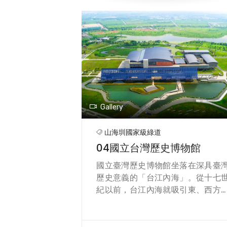
的起點，並以「台江學園」為其
稱，深具時空意義。 整個建築群
「高腳屋」的形式，佇立在水面上
如同一座島嶼，生根於樹叢緜續、
花擺蕩之間。在保留魚塭的樣貌下
塑造泥灘、淺坪、深水區等多樣性
水域，營造生物棲息環境。 此外，
江學園並榮獲鑽石級綠建築認證，
一綜合生態、節能、減廢、健康的
Gallery
築群。其中透過「生態綠網」、「
生物棲地」、「土壤改良」、「水
山海圳國家級綠道
控制」等規劃，整個園區生態綠網
04國立台灣歷史博物館
如綿密的微血管網絡，提供生物移
的通道。不僅降低建物對環境的
國立臺灣歷史博物館坐落在深具臺
擊，更希望成為承載生命的臂膀
歷史意義的「台江內海」。從十七
「巷弄」和「廟埕」是臺南聚落的
紀以前，台江內海就吸引東、西方
色，巷弄用來移動，廟埕則是社區
陸續前來貿易，因歷史環境變遷逐
信仰中心，也是鄰里間人情匯流
淤塞成陸地，歷史博物館在此立基
處。台江學園整體規劃導入這樣的
能讓大家感受到滄海桑田的時空變