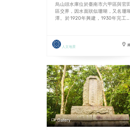
烏山頭水庫位於臺南市六甲區與官
區交界，因水面狀似珊瑚，又名珊
潭。於1920年興建，1930年完工
屬嘉南大圳最主要的水利工程之一
也是台灣早期的水庫系統。由日本
水利工程師八田與一規劃與大成建
興建完成。主要水源來自曾文水庫
人文地景
放流水，於曾文溪東口堰攔引水經
山嶺隧道送至西口，再經西口堰流
水庫庫區，供應臺南地區公共給水
嘉南大圳廣大灌區灌溉用水之需。 
山頭水庫主壩採「半水力淤填」式
築，以卵石、圓礫石、碎石、沙、
土來構築土石水壩，並利用黏土的
透水性材料加上強力的射水讓黏土
途自然沉澱，造成顆粒均布良好的
透水心壁。不用人力、機械來砌築
Gallery
是台灣唯一採取此工法的水庫，也
目前僅存的半水力沖淤式土石壩