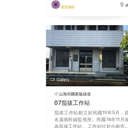
地特色，利用巷道與水道把建築串
感受歷史的生命力。 歷史博物館內外
展覽場館
起來，而如同廟埕的廣場，則希望
處處都值得細細品味，從外圍開始
為遊客與自然及生態對話的空間。 
有著許多的公共藝術裝置，有以船
廣場走進遊客中心，館內的多元展
造型製作而成的大型動力裝置，象
像是閱讀整個台江國家公園的前言
先民的乘風破浪；有如偶像劇場景
遊客看過館內的介紹後，再走進大
希望之丘，站在上頭可就登上安南
然觀察。戶外的五感體驗結合遊客
的最高峰，有著不論何時都亮麗閃
心室內的展示資訊後，讓台江國家
的感恩樹，不鏽鋼材質的外觀成為
園成為一本在遊客心中不斷添加內
多人來此必拍的打卡重點，館內豐
的書籍。
的歷史、人文、自然等多元的典藏
以及根據史實或想像打造出來展覽
Gallery
間，更是探索台灣歷史的寶庫。
山海圳國家級綠道
07茄拔工作站
茄拔工作站創立於民國19年5月，
名嘉南幹線監視所。民國74年11月
為茄拔工作站。 工作站位於台南市善