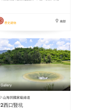
於2010年3月徵選出優勝廠商「姚仁
道路之一部分，對台灣南北交通往來
喜 大元聯合建築師事務所」負責執行
與嘉南平原產業發展，扮演極具重要
後續建築設計與監造事宜。歷經多方
性之角色，亦為日治時期重要之水利
努力與期待，南科考古館終於在2014
南部
設。 原渡槽在民國19年烏山頭水庫
歷史建物
年6月動工，2017年11月完工，為臺
營運開始至今已有80餘年，因使用年
灣南部地區史前文化保存與文化資產
久並歷經多次地震肆虐、洪水侵蝕，
研究奠定發展基礎。
造成部分座槽結構腐蝕，桁架構件多
處扭曲損壞嚴重，槽體結構安全堪
 96年起，辦理「烏山頭水庫南
幹線曾文溪等三座渡槽改建規劃」，
籌謀嘉南大圳南幹線跨越官田溪、渡
仔頭溪及曾文溪等渡槽之改建型式、
工法及經費。
Gallery
山海圳國家級綠道
12西口豎坑