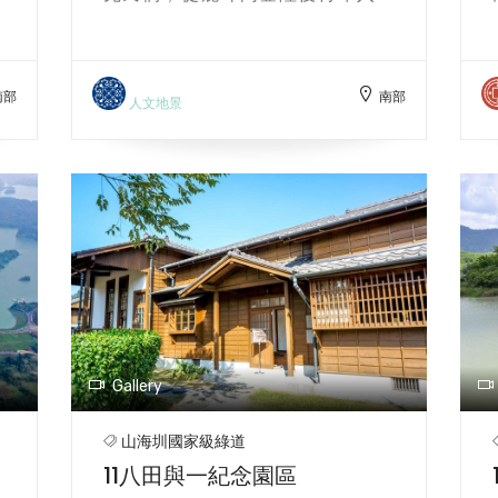
道
地。廟內興建古典式廟室（龍虎兩
水
邊），蓋土瓦，牆壁粘塑像、花雕、
溉
水泥磚、龍柱、木材樑，廟蓋琉璃瓦
南部
南部
。
屋頂，留天井於中間。
建
人文地景
慮。
Gallery
山海圳國家級綠道
11八田與一紀念園區