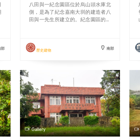
田
八田與一紀念園區位於烏山頭水庫北
瑚
側，是為了紀念嘉南大圳的建造者八
，
田與一先生所建立的。紀念園區的建
，
築在2009年翻修，歷經2年，在2011
的
年正式啟用。為了忠實呈現原貌，當
設
時修復工程的技師還遠赴八田與一的
南部
南部
的
故鄉石川縣做為建築的依據，並引進
歷史建物
烏
日本的木匠技術，來建造此園區。 除
入
了紀念他的奉獻以外，八田先生與妻
與
子外代樹的淒美愛情故事也令不少人
烏
動容，也因這層關係，許願版上掛滿
構
了對於愛情的祝福，外圍的戀占石也
黏
成了戀人必到之處，都希望能得到一
不
生奉獻台灣，彼此深愛的八田夫妻的
沿
祝福。
不
，
Gallery
是
結