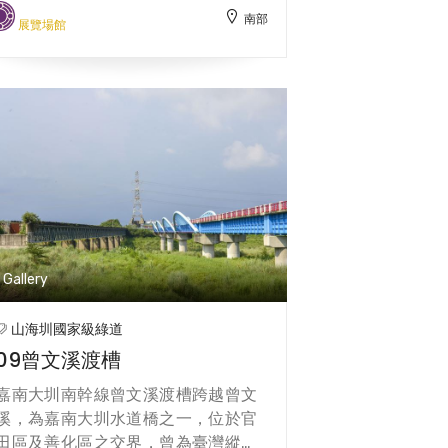
南部
科學委員會委託在臺南園區進行遺址
展覽場館
調查，財團法人樹谷文化基金會考古
中心持續於南科特定區進行調查及發
掘；迄今，南科及周邊地區所發現之
遺址多達82處，其中位於南科園區的
遺址共計28處，樹谷園區的遺址共計
14處，其餘散佈在特定區及鄰近地區
共計40處。遺址埋存之史前文化，最
早距今約5000年，最晚則約300多年
前，涵蓋時間範圍長達4500年。 為
了保存因開發臺南園區所進行遺址搶
Gallery
救發掘，2002年國科會與臺南縣政
府提出興建博物館之議，2003年4月
山海圳國家級綠道
教育部指定史前館保管南科出土文物
09曾文溪渡槽
及辦理興建分館事宜。經多方共同努
力下，2007年獲行政院首肯，核定
嘉南大圳南幹線曾文溪渡槽跨越曾文
於臺南園區興建南科考古館。 南科考
溪，為嘉南大圳水道橋之一，位於官
古館基地面積約為24,219平方公尺，
田區及善化區之交界，曾為臺灣縱貫