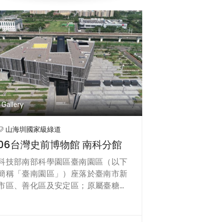
生，化難為安的台江內海信仰文化。
走進朝皇宮，會發現這不只是一間廟
宇，也是一所社區大學。這裡是「大
廟興學」的起點，以廟宇為教室，結
合各種課程和在地活動，培養地區的
公民意識和社區參與，讓廟宇不只是
安定心靈的地方，也是傳承文化香火
的重要據點。
Gallery
山海圳國家級綠道
06台灣史前博物館 南科分館
科技部南部科學園區臺南園區（以下
簡稱「臺南園區」）座落於臺南市新
市區、善化區及安定區；原屬臺糖公
司之道爺和善化農場。1995年開始規
劃為科學工業園區開發核心區。中央
研究院歷史語言研究所受行政院國家