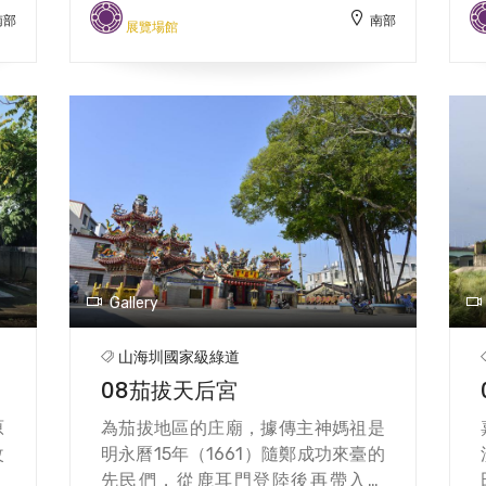
聯
南部
南部
取景或是在草皮上野餐的遊客。 館內
展覽場館
成
就
陳列資料豐富，對於平埔族中最大的
從
槳
西拉雅族有詳盡的介紹，也展示不少
示
徵
出土的文物。展館內也有志工帶領遊
。
的
客認識阿立祖信仰等西拉雅文化，有
自
區
時假日還可參加DIY活動，非常適合
中
爍
親子同遊。建議來此可順遊不遠處的
公
許
樹谷生活科學館，在高科技重鎮尋覓
容
富
過往的歷史痕跡。
，
空
Gallery
山海圳國家級綠道
08茄拔天后宮
原
為茄拔地區的庄廟，據傳主神媽祖是
改
明永曆15年（1661）隨鄭成功來臺的
先民們，從鹿耳門登陸後再帶入本