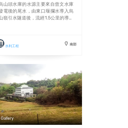
烏山頭水庫的水源主要來自曾文水庫
發電後的尾水，由東口堰攔水導入烏
山嶺引水隧道後，流經1.5公里的導水
路後進入烏山頭水庫。不過，這段導
水路坡度甚急，為避免危及隧道安
全，設置此一豎坑以消能。民國35年
南部
11月開始興修日人在台時已築高約10
水利工程
公尺的第1號土堰堤至30公尺高，歷
時半載於民國36年5月修築完成。因
該處風景優美，享有『小瑞士』之美
譽。 民國93年3月臺灣嘉南農田水利
會為響應政府使用再生能源政策，利
用西口堰約24.5公尺水頭落差，在西
口堰堤下游設立西口水力發電廠，民
國96年3月完工商轉。
Gallery