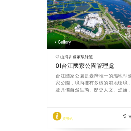
Gallery
山海圳國家級綠道
01台江國家公園管理處
台江國家公園是臺灣唯一的濕地型
家公園，境內擁有多樣的濕地環境
並具備自然生態、歷史人文、漁鹽
產等多面向核心特色。 座落於四草
橋旁的台江國家公園行政及遊客中
園區，位置約莫是數百年前漢人先
渡海來臺的入口。以此作為引領人
資訊站
了解台江國家公園乃至臺灣濕地生