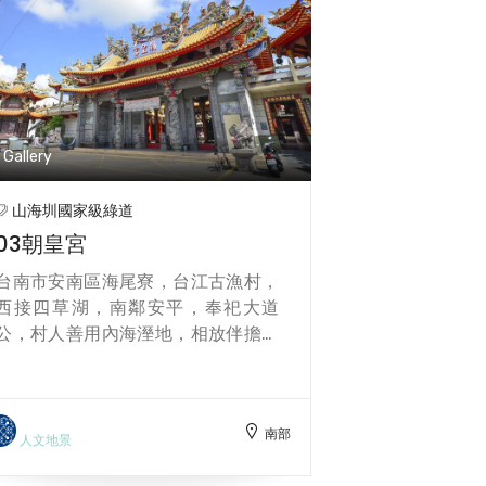
Gallery
山海圳國家級綠道
03朝皇宮
台南市安南區海尾寮，台江古漁村，
西接四草湖，南鄰安平，奉祀大道
公，村人善用內海溼地，相放伴擔土
耕塭，搭寮興學堂，培育子弟，為度
過年年水患，耕塭有好收成，每年秋
冬曬坪謝寮，都會在水官生日前的十
南部
月十二日，奉請大道公，做平安戲，
人文地景
拜天公，傳承上百年大道公保境護