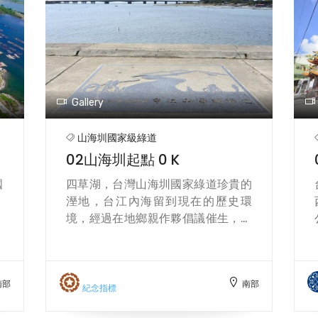
Gallery
山海圳國家級綠道
02山海圳起點 0 K
國
四草湖，台灣山海圳國家綠道珍貴的
，
溼地，台江內海留到現在的歷史環
襲
境，經過在地鄉親作夥倡議催生，現
大
在已經規劃成台江國家公園，也是台
心
南市安南區最美麗的風景，最多的朋
民
友來到安南區，探訪這塊古早台江
南部
南部
們
地，走到北汕尾海岸，向南可以看見
紀念指標
態
親像一面鼓的高雄鼓山，浮在海面