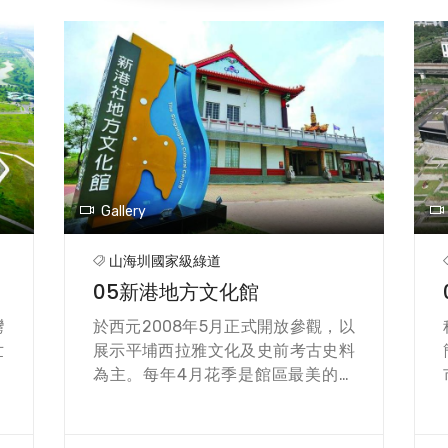
別
上，如同四百年前，討海人來到台江
以
內海，所看見的歷史風景，下晡時，
，
聽台江海吼，十分享受，在山海圳綠
蘆
道的起點，也就是嘉南大圳出海口溼
，
地，大家更加可以坐在圳邊的石頭
的
頂，靜靜欣賞各種大管仙（招潮
台
蟹）、沙馬仔，在坔土頂跑來跑去，
為
四界找東西吃，有時候也會相打搶地
建
盤，十分可愛，特別是，夕陽照著白
Gallery
小
色的台江國家公園，風吹雲走，化解
質
心肝頭種種的鬰卒，這是台江在地人
山海圳國家級綠道
猶
的後花園，也是小台江同學和爸爸媽
05新港地方文化館
動
媽、老師，作夥守護記錄的台江寶
衝
地。
灣
於西元2008年5月正式開放參觀，以
。
世
展示平埔西拉雅文化及史前考古史料
特
人
為主。每年4月花季是館區最美的時
的
漸
候，湖畔環湖步道及周邊開滿粉紅色
之
，
的羊蹄甲，浪漫指數破表，是參觀人
在
遷
潮最多的時候，到處都可看見拿相機