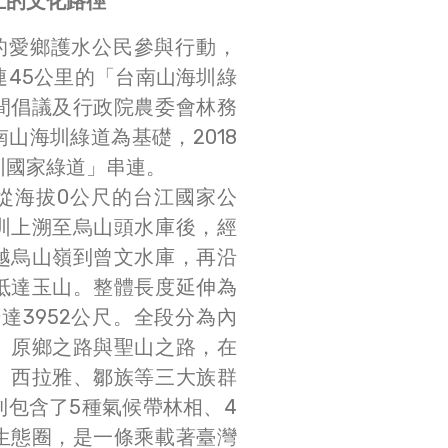
土的文化路徑
發起的愛鄉護水公民參與行動，
連45公里的「台南山海圳綠
間倡議及行政院農委會林務
山海圳綠道為基礎，2018
圳國家綠道」串連。
從海拔0公尺的台江國家公
圳上溯至烏山頭水庫後，經
越烏山嶺到曾文水庫，再沿
抵達玉山。整體長度延伸為
升達3952公尺。全段分為內
、原鄉之路與聖山之路，在
、西拉雅、鄒族等三大族群
則包含了5種氣候帶林相、4
生態圈，是一條乘載著臺灣