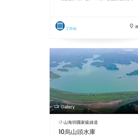
化區嘉南里，負責南幹線輸水及渠
維護管理等業務。水源來自烏山頭
庫，轄區總長度為3420.8公尺，灌
0.8公頃（8000 平方公尺）的土地
工作站
Gallery
山海圳國家級綠道
10烏山頭水庫