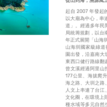
從山到海，溯源風
起自 2007 年
以大廟為中心，串
道」。經過多年民
局統籌規劃，以台南
年正式展開「山海
山海圳國家級綠道
園出發，沿嘉南大
東西口健行路線翻
曾文溪經過阿里山
177公里、海拔爬
海之路、大圳之路
人文上串連了台江
文化圈，在環境上
種水域等多元自然