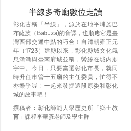
半線多奇廟數位走讀
彰化古稱「半線」，源於在地平埔族巴
布薩族（Babuza)的音譯，也順應它是臺
灣西部交通中點的巧合！自清朝雍正元
年（1723）建縣以來，彰化縣城文化氣
息漸漸與臺南府城並稱，縈繞在城內廟
宇中。今日，只要當選彰化市長，就同
時升任市管十五廟的主任委員，忙得不
亦樂乎喔！一起來發掘這段原委和彰化
城的故事吧！
撰稿者：彰化師範大學歷史所「鄉土教
育」課程李華彥老師及學生群