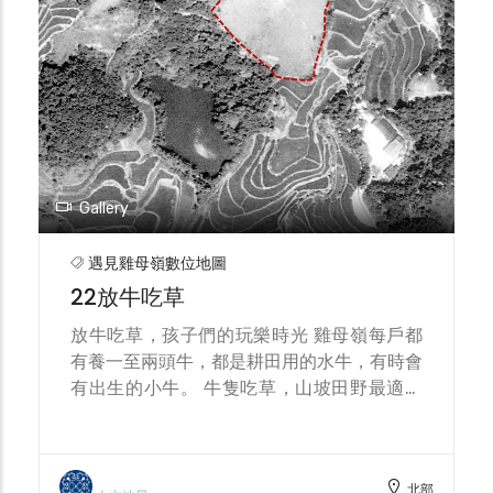
Gallery
遇見雞母嶺數位地圖
22放牛吃草
放牛吃草，孩子們的玩樂時光 雞母嶺每戶都
有養一至兩頭牛，都是耕田用的水牛，有時會
有出生的小牛。 牛隻吃草，山坡田野最適合
放牧，春耕農忙時，會割田埂上的草再捆成一
束束，給牛吃。寒冷冬天及農曆過年時節，會
到山上割芒草給牽回住家旁牛舍的牛吃。牛的
北部