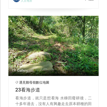
食量不小，每天吃草，得持續尋找新的草地。
人文地景
夏天放暑假，小孩會牽著牛到大埤旁的山坡地
放牛，幾個小孩子把牛繩綁在釘入土裡的竹
子，一夥人在草地上打起棒球。用綠竹做球
棒，把報紙揉成一團，外面再用稻草捆綁成
球，雙手就是手套，這樣就以可玩一個下午。
Gallery
遇見雞母嶺數位地圖
23看海步道
看海步道，就只是想看海 水梯田廢耕後，二
十多年過去，沒有人有興趣走去原本耕種的田