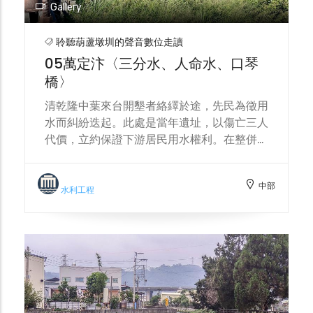
Gallery
聆聽葫蘆墩圳的聲音數位走讀
05萬定汴〈三分水、人命水、口琴
橋〉
清乾隆中葉來台開墾者絡繹於途，先民為徵用
水而糾紛迭起。此處是當年遺址，以傷亡三人
代價，立約保證下游居民用水權利。在整併中
以水橋將水運往下游，水橋形似口琴鄉人以此
稱呼。葫蘆墩圳第一排水門為重要的排洪道。
中部
葫蘆墩圳上游的水源集散地，人文故事與水利
水利工程
興衰的交會。