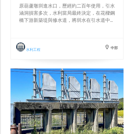
原葫蘆墩圳進水口，歷經約二百年使用，引水
涵洞損害多次，水利當局最終決定，在花樑鋼
橋下游新築堤與修水道，將圳水在引水道中導
入原灌溉系統。直到1977年石岡壩落成，功
成身退轉移進水口。幸運的是原灌溉渠保留完
整，921大地震後立即修護重新啟用，不誤農
中部
時降低災損，實則萬幸。
水利工程