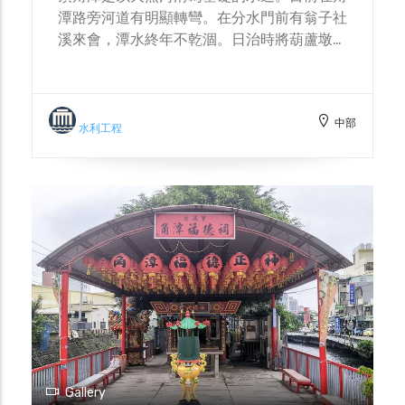
潭路旁河道有明顯轉彎。在分水門前有翁子社
溪來會，潭水終年不乾涸。日治時將葫蘆墩圳
微調，引大甲溪水至此，再依地形地貌與需求
分上下埤圳，讓圳水送到更遠的水田，培育出
優質的「葫蘆墩」米。
中部
水利工程
Gallery