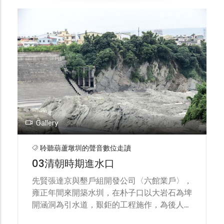
Gallery
聆聽葫蘆墩圳的聲音數位走讀
03清朝時期進水口
先賢張達京與墾戶組開發公司〈六館業戶〉，
雍正年間來開築水圳，在朴子口以大岩石為埤
開涵洞為引水道，艱鉅的工程施作，為後人開
築百年基業。1939年日本當局紀念所有水利