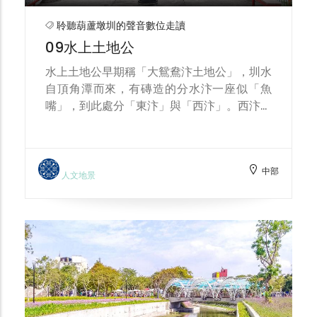
聆聽葫蘆墩圳的聲音數位走讀
09水上土地公
水上土地公早期稱「大鴛鴦汴土地公」，圳水
自頂角潭而來，有磚造的分水汴一座似「魚
嘴」，到此處分「東汴」與「西汴」。西汴灌
溉區遠達神岡、大雅；東汴流經豐原市街內，
再往下游則入潭子區，且為柳川上游深入台中
市區，突顯生命共同體的概念。
中部
人文地景