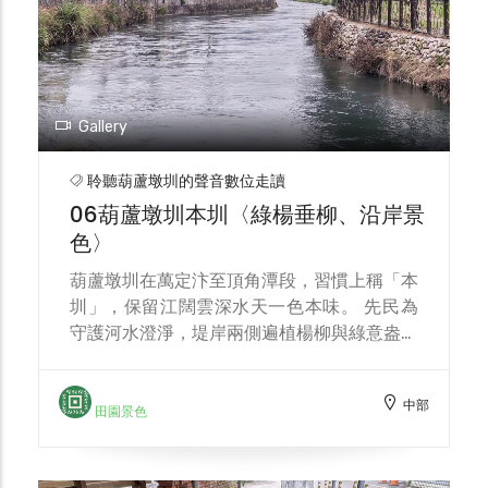
Gallery
聆聽葫蘆墩圳的聲音數位走讀
06葫蘆墩圳本圳〈綠楊垂柳、沿岸景
色〉
葫蘆墩圳在萬定汴至頂角潭段，習慣上稱「本
圳」，保留江闊雲深水天一色本味。 先民為
守護河水澄淨，堤岸兩側遍植楊柳與綠意盎然
的花草樹木。圳水在河道上灣延前行，與垂柳
相互輝映，每不勝收微風徐徐四季皆美。習慣
中部
上冬季農耕暫歇，農田水利當局著手修護各項
田園景色
水利設施，天高雲清寒風中別是一番趣味。