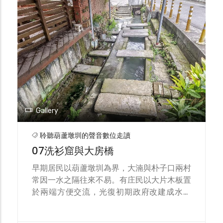
Gallery
聆聽葫蘆墩圳的聲音數位走讀
07洗衫窟與大房橋
早期居民以葫蘆墩圳為界，大湳與朴子口兩村
常因一水之隔往來不易。有庄民以大片木板置
於兩端方便交流，光復初期政府改建成水泥
橋，大房橋是本圳段最早的橋樑。以此往來方
便，居民於臨水處引圳水為民生洗滌用水，後