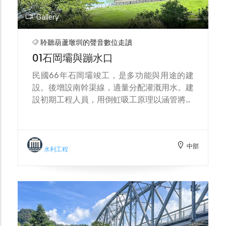
Gallery
聆聽葫蘆墩圳的聲音數位走讀
01石岡壩與蹦水口
民國66年石岡壩竣工，是多功能與用途的建
設。後增設南幹渠線，適量分配灌溉用水。建
設初期工程人員，用倒虹吸工原理以涵管將水
自水壩導出，其間穿越豐勢路與食水嵙溪河
床。溪水因下沉與上噴的壓力差，明德路旁出
口處終年有水噴出，為本地特殊景點。
中部
水利工程