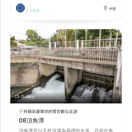
因921大地震後受損，與時代潮流改變，來洗
中部
衫窟的人少了，留下居家田園樂的懷念。
人文地景
Gallery
聆聽葫蘆墩圳的聲音數位走讀
08頂角潭
頂角潭是以天然河溝為基礎的水道。目前在角