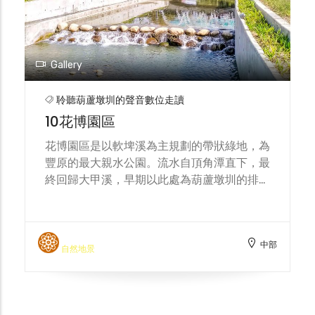
Gallery
聆聽葫蘆墩圳的聲音數位走讀
10花博園區
花博園區是以軟埤溪為主規劃的帶狀綠地，為
豐原的最大親水公園。流水自頂角潭直下，最
終回歸大甲溪，早期以此處為葫蘆墩圳的排洪
道，後經整理兩岸環境再廣植花草樹木，幾年
間綠意盎然。河道也重新整治為親水空間，調
節空氣品質。近年來，寬廣的空間帶動新的豐
中部
原。
自然地景