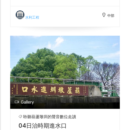
整合成功，特於此立「豐榮水利之碑」，官方
每年祭祀已示飲水思源之意，碑文上有葫蘆墩
中部
圳歷史介紹，為地方留下農田水利發展過程。
水利工程
Gallery
聆聽葫蘆墩圳的聲音數位走讀
04日治時期進水口