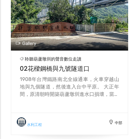
Gallery
聆聽葫蘆墩圳的聲音數位走讀
02花樑鋼橋與九號隧道口
1908年台灣鐵路南北全線通車，火車穿越山
地與九個隧道，然後進入台中平原。 大正年
間，原清朝時開築葫蘆墩圳進水口損壞，當局
終以另尋地點築堤，引水道 穿過鋼橋之下，
成為圳與火車共構的美麗景點。台鐵於1963
年為鐵路與隧道重新修繕，為來往奔波的民
中部
眾，提供更安全行車。今已以基礎修后豐鐵馬
水利工程
道，遊人如織。