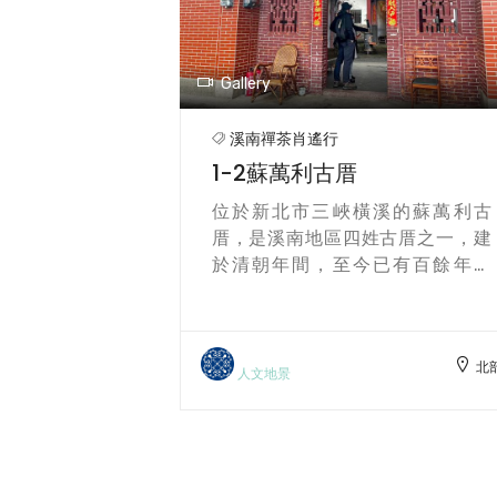
Gallery
溪南禪茶肖遙行
1-1法鼓山天南寺
溪的蘇萬利古
法鼓山天南寺位於新北市三峽區的
姓古厝之一，建
青山綠水之間，是法鼓山體系下的
已有百餘年歷
重要道場之一，以推動心靈環保、
人文地景。古厝
弘揚禪修教育為核心使命。寺院依
打造，格局嚴
山而建，環境古樸幽靜，融合現代
的閩南建築特色
建築美學與禪意空間設計，營造出
北部
北
其間，彷彿穿越
沉靜安定的修行氛圍。這裡不僅是
人文地景
見證時代變遷的
讓心靈沉澱、感受寧靜的靜修場
聽先民拓墾的故
域，更透過禪修與「托水缽」等體
憶。這裡不只是
驗活動，引導參與者學習專注與內
文化的軌跡與土
在平衡，覺察身心的每一刻，回到