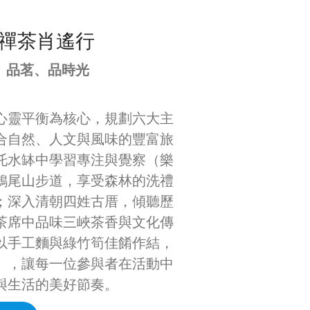
禪茶肖遙行
、品茗、品時光
心靈平衡為核心，規劃六大主
合自然、人文與風味的豐富旅
托水缽中學習專注與覺察（樂
鵠尾山步道，享受森林的洗禮
；深入清朝四姓古厝，傾聽歷
茶席中品味三峽茶香與文化傳
以手工麵與綠竹筍佳餚作結，
），讓每一位參與者在活動中
與生活的美好節奏。