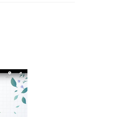
下的安定與清明。天南寺亦長期
地的情感，讓人
辦心靈講座與環保推廣活動，致
度與歷史厚度。
於讓大眾在自然中修心養性，實
「提昇人的品質，建設人間淨
」的理念，是一處結合修行、環
與療癒的身心靈淨土。