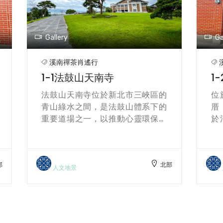
Gallery
Ga
溪南禪茶肖遙行
1-2蘇萬利古厝
1
位於新北市三峽橫溪的蘇萬利古
法
厝，是溪南地區四姓古厝之一，建
青
於清朝年間，至今已有百餘年歷
重
史，為當地重要的人文地景。古厝
弘
以紅磚與木構建材打造，格局嚴
山
謹，細節蘊藏濃厚的閩南建築特色
建
部
北部
與生活智慧。漫步其間，彷彿穿越
沉
人文地景
時光隧道，不僅可見證時代變遷的
讓
歲月痕跡，更能聆聽先民拓墾的故
域
事與家族傳承的記憶。這裡不只是
驗
建築，更是一段段文化的軌跡與土
在