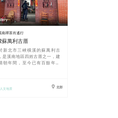
llery
Gallery
溪南禪茶肖遙行
溪南禪茶肖遙行
-1法鼓山天南寺
1-2蘇萬利古厝
鼓山天南寺位於新北市三峽區的
位於新北市三峽
山綠水之間，是法鼓山體系下的
厝，是溪南地區
要道場之一，以推動心靈環保、
於清朝年間，至
揚禪修教育為核心使命。寺院依
史，為當地重要
而建，環境古樸幽靜，融合現代
以紅磚與木構建
築美學與禪意空間設計，營造出
謹，細節蘊藏濃
北部
靜安定的修行氛圍。這裡不僅是
與生活智慧。漫
人文地景
人文地景
心靈沉澱、感受寧靜的靜修場
時光隧道，不僅
，更透過禪修與「托水缽」等體
歲月痕跡，更能
活動，引導參與者學習專注與內
事與家族傳承的
平衡，覺察身心的每一刻，回到
建築，更是一段