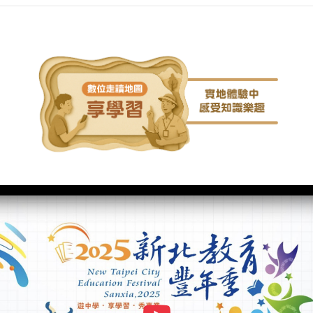
地的情感，讓人感受深沉的人文溫
當
度與歷史厚度。
舉
力
踐
土
保