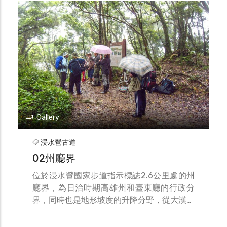
往歸化門。
Gallery
浸水營古道
02州廳界
位於浸水營國家步道指示標誌2.6公里處的州
廳界，為日治時期高雄州和臺東廳的行政分
界，同時也是地形坡度的升降分野，從大漢林
道登山口前往州廳界的通道是上坡路段，越過
州廳界後則是一路下坡。根據林務局設立的州