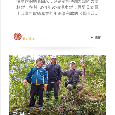
浸水營的地名由來，原為清領時期創設的大樹
林營，後於1894年改稱浸水營，最早見於鳳
山縣廩生盧德嘉在同年編纂完成的《鳳山縣采
訪冊》中。根據臺灣古道研究專家楊南郡指
出，由於此處終年雲霧深鎖，雨量豐沛，加上
地勢平緩容易積水，遂名為浸水營。日治時
南部
期，臺灣總督府於1901年新設浸水營駐在
歷史建物
所，海拔約1280公尺，是往來東、西部官吏
商旅的重要中途據點，但1914年發生浸水營
事件，駐在所受排灣族人焚毀，其後歷經重
建、改建，仍於1936年撤廢。
Gallery