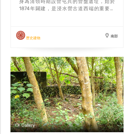
身為清領時期設營屯兵的營盤遺址，始於
1874年闢建，是浸水營古道西端的重要入
口，而時任總兵的張其光於隔年特別設立蕃學
堂，也建造敬字亭一座，將寫有文字的殘書或
廢紙集中亭內焚化，表示敬天惜字。時至今
南部
日，石頭營聖蹟亭的造型特殊，下層基座為六
歷史建物
角形，上層為四方形，亭頂為硬山屋面和馬背
山頭，目前列為縣定文化資產。
Gallery