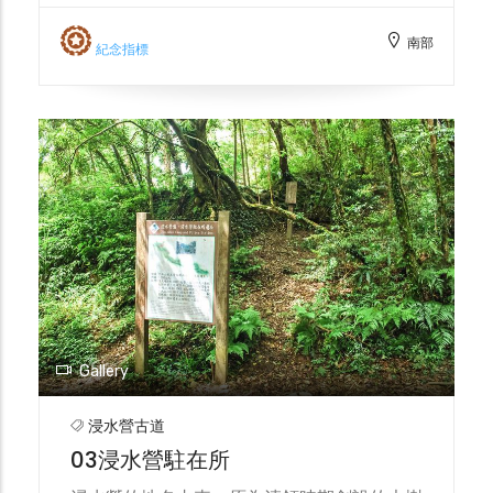
廳界解說牌記載，日治時期臺灣總督自臺東廳
南部
啟程巡視浸水營古道時，高雄州知事與各級官
紀念指標
員都會在此迎接，並且，由於此處終年雲霧深
鎖，年雨量豐沛，加上地勢平緩容易積水，遂
名為浸水營。
Gallery
浸水營古道
03浸水營駐在所