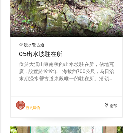
Gallery
浸水營古道
05出水坡駐在所
位於大漢山東南稜的出水坡駐在所，佔地寬
廣，設置於1919年，海拔約700公尺，為日治
末期浸水營古道東段唯一的駐在所。清領時
期，開始設有出水坡營，屯兵30人劃分3隊，
到了日治時期，臺灣總督府就在營盤舊址上建
造駐在所，數年後再次遷移至不遠處重建。事
南部
實上，出水坡駐在所持續使用到二戰日本投降
歷史建物
後才撤除，但從1960年代開始，林業工人運
用遺址作為工寮。時至今日，不難在遺址上發
現生活遺物。