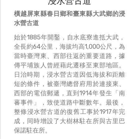
浸水營古道
橫越屏東縣春日鄉和臺東縣大武鄉的浸
水營古道
始於1885年開鑿，自水底寮進抵大武，
全長約64公里，海拔均高1,000公尺，為
當時臺灣東、西部往返的重要道路，據
傳平埔族人曾經藉此遷移至東部地區。
日治時期，浸水營古道因低海拔和距離
短的條件，被臺灣總督府用於連接東、
西部的電信郵遞，直到1914年發生「南
蕃事件」，致使道路中斷數年。最後，
整條浸水營古道的復舊工事於1917年完
成，同時增設了大樹林駐在所與古里巴
保諾駐在所。