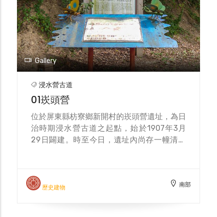
Gallery
浸水營古道
01崁頭營
位於屏東縣枋寮鄉新開村的崁頭營遺址，為日
治時期浸水營古道之起點，始於1907年3月
29日闢建。時至今日，遺址內尚存一幢清領
時期的石造營舍，目前作為倉庫使用，但從砌
石的地基仍可看出部分原貌。日治時期，崁頭
營遺址主要作為崁頭警官駐在所，出入需申請
南部
「入蕃許可」，經查驗後才可通行，現因私人
歷史建物
租用之故，林務局所規劃的浸水營國家步道改
由新開苗圃旁進入，並設有解說牌，步道可通