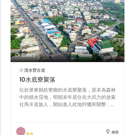
Gallery
浸水營古道
10水底寮聚落
位於屏東縣枋寮鄉的水底寮聚落，原本為森林
中的積水窪地，明朝末年居住在大武力的放索
社馬卡道族人，開始進入此地狩獵和開墾，到
了清領時期，枋寮墾首黃茂純於1711年率領民
眾前來水底寮拓墾，因為鄰近山區，換番交易
興盛，逐漸形成街市。
南部
聚落