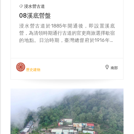
浸水營古道
08溪底營盤
浸水營古道於1885年開通後，即設置溪底
營，為清領時期通行古道的官吏商旅選擇歇宿
的地點。日治時期，臺灣總督府於1916年在
此處設置姑仔崙駐在所，數年後又將駐在所遷
往稜線上方，到了1960年代後期，國民政府
則在溪底營設立造林苗圃。
南部
歷史建物