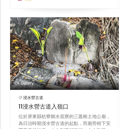
Gallery
浸水營古道
11浸水營古道入嶺口
位於屏東縣枋寮鄉水底寮的三叢榕土地公廟，
為日治時期浸水營古道的起點，而廟旁樹下安