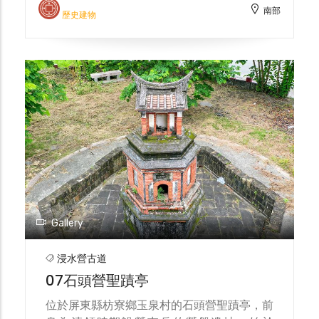
南部
歷史建物
Gallery
浸水營古道
07石頭營聖蹟亭
位於屏東縣枋寮鄉玉泉村的石頭營聖蹟亭，前