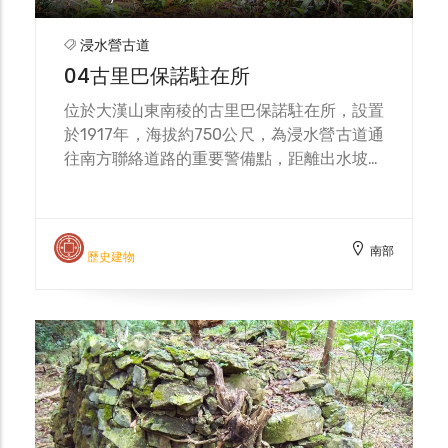
浸水營古道
04古里巴保諾駐在所
位於大漢山東南稜的古里巴保諾駐在所，設置
於1917年，海拔約750公尺，為浸水營古道通
往南方聯絡道路的重要警備點，距離出水坡駐
在所約1.3公里。由於1914年浸水營古道發生
南蕃事件，致使道路中斷數年，臺灣總督府因
而派員調查蕃情，復舊橫斷道路，同時增設了
南部
大樹林駐在所和古里巴保諾駐在所。其後，
歷史建物
1926年古里巴保諾駐在所撤廢，重新於南方
支稜下的茶茶牙頓社一帶新設駐在所。