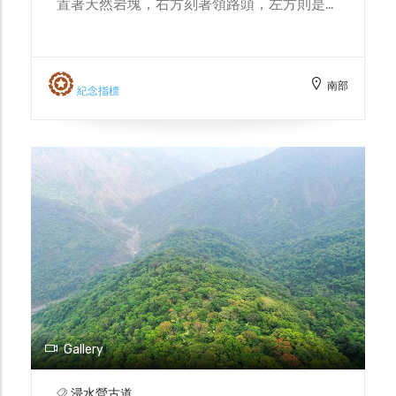
置著天然岩塊，右方刻著領路頭，左方則是道
教符咒。根據臺灣古道研究專家楊南郡的調
查，當地居民稱呼此處為入嶺口，後來經研究
團隊於2019年詢問地方耆老，得到另一說法
南部
為領路頭石碑是清領末期浸水營古道開通後，
紀念指標
平民百姓入山之前的集結地點，會有具備武裝
的清兵帶領保護，群體行動避免遭受沿線原住
民攻擊，因此刻有領路頭石碑。
Gallery
浸水營古道