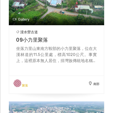
Gallery
浸水營古道
09小力里聚落
坐落力里山東南方鞍部的小力里聚落，位在大
漢林道的11.5公里處，標高1020公尺。事實
上，這裡原本無人居住，排灣族傳統地名稱為
Chalalapa，而小力里聚落的形成，起因於
1969年大漢林道的拓寬工程，力里部落的族
人陸陸續續遷來此處定居，目前約有十餘戶。
南部
在聚落西邊的力里山山麓，也就是大漢林道上
聚落
方約10公尺處，還有日治時期的道路遺跡。