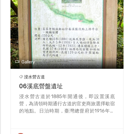
Gallery
浸水營古道
06溪底營盤遺址
浸水營古道於1885年開通後，即設置溪底
營，為清領時期通行古道的官吏商旅選擇歇宿
的地點。日治時期，臺灣總督府於1916年在
此處設置姑仔崙駐在所，數年後又將駐在所遷
往稜線上方，到了1960年代後期，國民政府
則在溪底營設立造林苗圃。