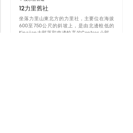
12力里舊社
坐落力里山東北方的力里社，主要位在海拔
600至750公尺的斜坡上，是由北邊較低的
Kinajian大部落和南邊較高的Contres小部落
共同組成，根據日治時期臺灣總督府的調查顯
示，力里社的人口繁多，計有261戶、1058
人，並設有駐在所於大部落的上方。其後，
南部
1914年發生浸水營事件，力里社是帶頭的排
聚落
灣族部落，臺灣總督府便將力里社族人分批遷
至茶茶牙頓社和歸化門社，用以削弱部落力
量。戰後時期，仍居於力里社的族人於1959
年遷村至山下的七佳。