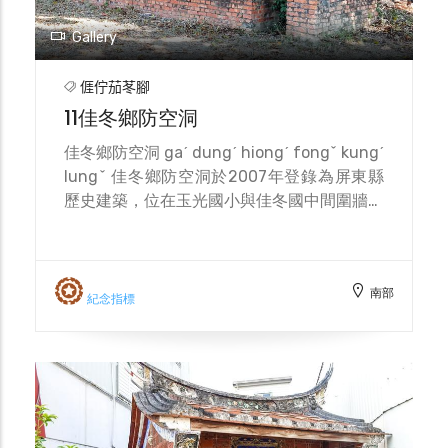
Gallery
𠊎佇茄苳腳
11佳冬鄉防空洞
佳冬鄉防空洞 gaˊ dungˊ hiongˊ fongˇ kungˊ
lungˇ 佳冬鄉防空洞於2007年登錄為屏東縣
歷史建築，位在玉光國小與佳冬國中間圍牆旁
共有2座。根據國家文化資產網提到，《盟軍
記載的二戰臺灣機場》一書所載1940年末，
臺灣已建的機場有民用機場、陸軍機場及海軍
南部
機場。當時因應南進作戰建置新機場，至
紀念指標
1941年陸軍設置了鳳山、潮州、佳冬、恆春
機場。由於潮州及佳冬機場沒有固定跑道起
降，且佳冬機場有興建醫院設施肩負有後勤支
援之任務。現存的防空洞為當時佳冬機場人員
防空掩體，見證二戰時期日軍設置佳冬飛行場
之重要紋理。據口述者提到當時有興建五座防