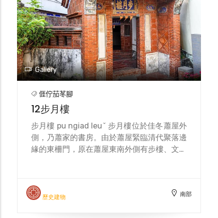
空洞，國防部軍備局於2005年欲拍賣土地，
幸由玉光國小主任要求保留防空洞免於拆除。
防空洞外觀由紅磚疊砌，屬於磚造大型防空
洞，外形像長條型的蛇窯，兩側均有出入口，
左右兩側有高約一尺的機台可供坐或臥。由於
防空洞見證日本時期的軍事需求，但遺留下來
Gallery
的設施與當地居民的記憶相連結，且防空洞保
存完好，可做為日後教育推廣之用。
𠊎佇茄苳腳
12步月樓
步月樓 pu ngiad leuˇ 步月樓位於佳冬蕭屋外
側，乃蕭家的書房。由於蕭屋緊臨清代聚落邊
緣的東柵門，原在蕭屋東南外側有步樓、文老
師宅、學堂等一排房舍形同舊茄苳聚落的一道
防衛牆，然而1895年步月樓之役，目前僅餘
步月樓建築，原步月樓所典藏的清代書籍等珍
南部
貴文物也一併在戰亂歲月中消失。 1895年，
歷史建物
臺灣割讓給日本，六堆民兵決定力抗日軍，當