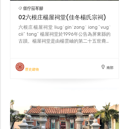
冬地區家喻戶曉的大家族。
𠊎佇茄苳腳
02六根庄楊屋祠堂(佳冬楊氏宗祠)
六根庄楊屋祠堂 liugˋginˊzongˊ iongˇvugˋ
ciiˇ tongˇ 楊屋祠堂於1996年公告為屏東縣的
古蹟。楊屋祠堂是由楊雲岫的第二十五世裔孫
楊金水和楊阿連昆仲為表彰祖先創業之德，集
結楊姓裔孫宗親共三十人會份，置產購地，籌
組佳冬「楊雲岫公嘗」。楊屋祠堂於1919開
南部
始建造，完成於1923年，共經歷了五年。
歷史建物
1950年，因颱風損壞，斗栱和桁架及部分構
件和彩繪均於當時整修其餘均維持原貌。
1990年，因佳冬鄉公所實施都市計劃以開闢
道路，擬徵收宗祠前有太極兩儀池土地，楊屋
祠堂子孫希望能保存整座祠堂的完整性與全台
獨有具傳統客家風水意義的「太極兩儀池」；
經在地曾貴海醫師、曹啟鴻縣長與多位關心文
化古蹟之社會賢達奔走呼號，於1996年8月列