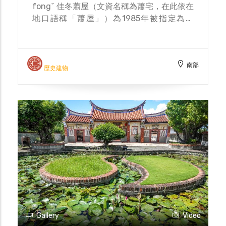
fongˇ 佳冬蕭屋（文資名稱為蕭宅，在此依在
地口語稱「蕭屋」）為1985年被指定為古
蹟。蕭屋為臺灣少見的傳統五落五進的建築，
當時特別聘請唐山師傅建造，建築材料也都是
遠從大陸船運至臺南安平港，再轉運到東港
南部
鎭，然後再以牛車載回佳冬。由於運輸耗時，
歷史建物
蕭家大宅的興建工程一直到21世蕭光明的時
候才全部完工。 據傳蕭家來台祖蕭達梅曾重
金禮聘地理名師，最後選定蕭屋現址「上乘龍
穴」所在地，也是佳冬五條水圳匯集之地。古
厝正前方有大水塘環抱，水由左向右緩緩流經
前埕，即風水中所謂的「玉帶水」。 蕭家在
19世蕭達梅自原鄉來臺往返數次，不幸於黑
水溝船難失事而下落不明，他的兒子20世的
蕭清華於是離鄉到臺灣尋找父親下落，後來繼
承蕭協興商號而留在府城。蕭家21世蕭光
明，利用佳冬近海的優勢，連通港東里、港西
里與安平港間貿易，逐漸累積財富並購置田
Gallery
Video
產，又曾協助李光將軍撫番開路，逐漸成為佳