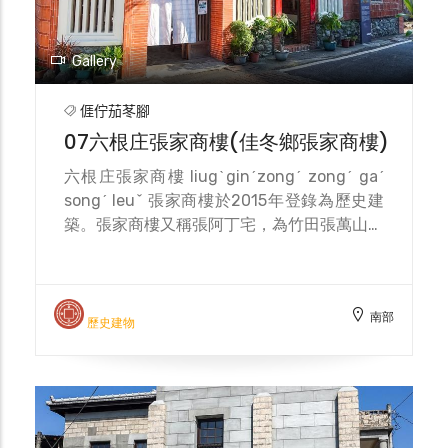
州落腳，也就是現今的南州大埔社區；而來自
湖口地區的戴拾和派下族人則在新埤沙崙河的
阿冉寮拓墾。當時宗祠落成時，則以戴洪廣、
Gallery
戴賢念則共同署名贈送匾額『禮樂家風』，給
同為玉麟公派下的宗親，祝賀祠堂落成。而新
𠊎佇茄苳腳
埤庄建功庄慶記籾摺工場（精米所）的鍾慶
07六根庄張家商樓(佳冬鄉張家商樓)
德，也贈送了『光前偉業』一匾慶祝祠堂落
成。
六根庄張家商樓 liugˋginˊzongˊ zongˊ gaˊ
songˊ leuˇ 張家商樓於2015年登錄為歷史建
築。張家商樓又稱張阿丁宅，為竹田張萬山宗
族後代，創建時間約在1895-1912間，可謂佳
冬鄉客庄聚落最具代表性的傳統臨街商樓建
築，不僅當居住場所同時也做買賣生意，其建
南部
築以客庄聚落中少見的狹窄平面，建構傳統建
歷史建物
築的雙層一堂二横屋，並建有門樓，形成客庄
傳統伙房屋的包圍氣象，獨特而細緻，乃是客
庄常民建築形式的代表。一樓的竹節書卷窗設
計與二樓的居住功能，可知張宅不止具備商用
功能，顯示客庄居民對於空間使用的勤儉與精