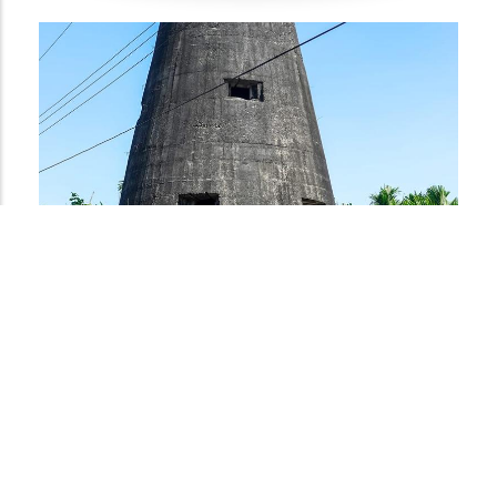
時的茄苳腳庄有完整的城池，有圳溝、城牆、
刺竹圍繞，以四座柵門與外連通，而日軍由枋
寮向佳冬方向前進，由六堆副總理蕭光明領著
全村民眾和六堆民兵一起對抗日軍。 當時日
軍從佳冬的東柵門進入，步月樓在東柵門附
近，因東柵門的防禦工事堅強，日軍久攻不
下，後改變進攻方向，從西柵門及南柵門進
攻，然裝備及兵力懸殊，在援軍抵達前即被攻
陷。步月樓戰役是六堆抗日戰役最主要的兩個
戰役之一，步月樓戰役後六堆抗日的主戰場即
移到火燒庄。
Gallery
𠊎佇茄苳腳
13半徑仔偵測站
半徑仔偵測站 ban gang eˋziin caˇ zam 目前
屏東縣的碉堡留存數量以佳冬、新埤等客庄最
多，半徑仔偵測站坐落在佳冬半徑仔，有三層
樓高，是當時日本陸軍的「前進觀測塔」，功