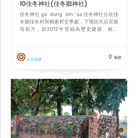
10佳冬神社(佳冬鄉神社)
佳冬神社 gaˊ dungˊ siinˇ sa 佳冬神社位在佳
冬鄉佳冬村與賴家村交界處，下埔頭天后宮廟
埕前方，於2012年登錄為歷史建築。根據
1943年由臺灣總督府社會課編印的「臺灣に
於ける神社及宗教」的記載，佳冬神社於
1936年鎮座，無格社，祭神為天照大神、開
南部
拓三神(大國魂命、大己貴命、少彥名命)、北
紀念指標
白川宫能久親王，例祭日為每年的11月3日。
神社位於今台17線位處日治時期佳冬陸軍飛行
場的西南角落，與成立於日治時期的佳冬農業
學校相鄰，現保存較完整的有2座鳥明神居、
參道與1座神道橋，算是台灣相對完整的神社
遗址之一。目前佳冬神社的「阿形」、「吽
形」狛犬移至佳冬高農放置，兩隻狛犬外形俊
秀，保存完整。