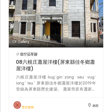
確態度。 張宅為後代張阿丁所居住、開設店
鋪經商。然張阿丁無後，張宅後因局部產權販
賣給外鄉人，於張阿丁過世後荒廢。2011年
因二樓屋頂開始坍塌，由佳冬民眾與各地非營
利組織發起搶救行動，進行募款、購回產權等
運動，現產權由茄冬文史協會所有及經營，並
作為佳冬觀光旅遊服務及導覽據點。
Gallery
𠊎佇茄苳腳
08六根庄蕭屋洋樓(屏東縣佳冬鄉蕭
屋洋樓)
六根庄蕭屋洋樓 liugˋginˊzongˊ seuˊ vugˋ
iongˇ leuˇ 屏東縣佳冬鄉蕭屋洋樓於2019年
登錄為屏東縣歷史建築。 蕭屋旁原有蕭家舊
馬鹿廄遺跡，由於當時左堆總理蕭光明之孫蕭
恩鄉曾於東京學醫，於日治時期擔任台灣總督
南部
府評議會員、佳冬庄長等，與日本政府關係良
歷史建物