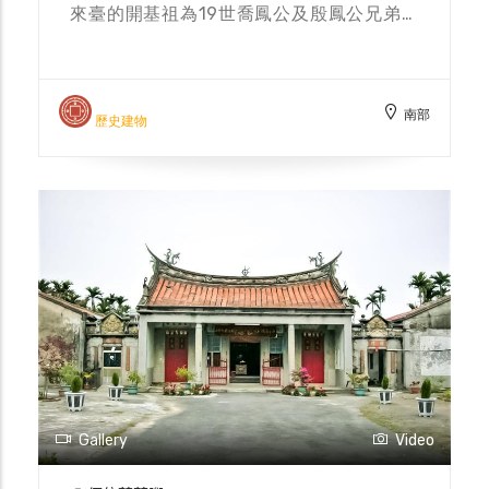
來臺的開基祖為19世喬鳳公及殷鳳公兄弟。
起初在潮州墾拓，後來林喬鳳留在潮州發展，
林殷鳳則來佳冬墾殖。而後18世有琚公來台
探視子孫，不久於佳冬過世。到了20世任坤
南部
公時，開始買田買地，建立家業，成了佳冬望
歷史建物
族，並設有林任坤公嘗。傳到了23世二房的
林其樹開設中藥房，四房的林其忠、林其謙兄
弟則自台北醫專畢業開始行醫，23世其字輩
連續出了六名醫生。其中23世林其謙在屏東
市開業，他曾經與六堆大老共同發起重建忠義
亭，1945年留日歸國之青年劉紹興、戴阿麟
發起祖織「六堆愛國聯誼會」，林醫師率先站
起來支持，並推介六堆籍醫師一起出錢出力贊
助。 佳冬盛傳林家醫生輩出與18世林有琚祖
妣、20世林任坤祖妣遷葬於「水流東鯉魚
型」靈穴有關，無論是先天的風水寶地，或者
是後天的努力，佳冬林家因擔任醫生人數多而
Gallery
Video
贏得「杏林世家」的美譽。而2016年林家發
起興建廳下，於2018年落成。