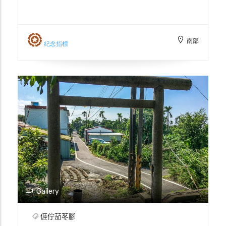
近有排灣族，佳冬客家人為防衛家園，在村庄
四周築石牆並建四個柵門。根據現存於北栅門
的〈港東里建立褒忠碑〉，西柵門上的褒忠匾
南部
源於清嘉慶16年(1811)，推測西柵門的建立應
紀念指標
早於嘉慶16年。根據敬聖亭旁的〈重建六根
莊門樓碑記〉所記載，清道光30年(1850)因
門樓年代久遠，棟樑朽壞，庄民乃集資重修。
過去在1979年及1996年亦曾經整修過。西柵
門為硬山擱檩燕尾脊板瓦屋面，牆身為砌磚牆
面，表面為白灰粉刷飾面，屋架為九架，硬山
擱檩，屋面前後兩側立面墀頭，下方有「褒雍
粵城」與「忠著閩邦」對聯；正面牌坊有「褒
忠」門額，兩側開設兩處圓形銃眼，並有螭龍
彩繪圖樣。山牆面博風為彩繪並作有一字形鳥
踏。屋架下於二公尺半處設有夾層，村民可於
夾層桁間鋪設木板，即可置身其上，透過門額
Gallery
兩側的銃眼觀察柵門外之景象。
𠊎佇茄苳腳