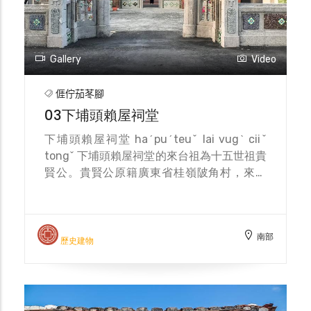
入古蹟定案。 楊屋祠堂正堂為傳統客家木
龕，奉祀遷南至廣東之開基始祖-唐朝議大夫
楊雲岫與祖妣誥封二品歐陽夫人神位。祠堂的
建築格局方正對稱，類似九宮格之空間佈局沿
Gallery
Video
建築中軸線方向，由前而後分別為太極兩儀
池、玄月型花台、外埕、主體建築及後院，前
𠊎佇茄苳腳
後堂皆為三開間。
03下埔頭賴屋祠堂
下埔頭賴屋祠堂 haˊpuˊteuˇ lai vugˋ ciiˇ
tongˇ 下埔頭賴屋祠堂的來台祖為十五世祖貴
賢公。貴賢公原籍廣東省桂嶺陂角村，來台
後，十六世祖（啓旺公）及十七世祖（永動
公）也先後來台，先到大郡鹿（枋寮鄉）開
墾，後才遷移到下埔頭居住，並在此開枝散
南部
葉，進而集資設立「祭祀公業賴貴賢公嘗」，
歷史建物
購買農田分租給派下成員耕作。 賴屋祠堂於
1926年興建，於1929年落成，為二堂屋格
局，外觀牆面採洗石子並以花磚裝飾，兩側的
窗額上有「進遠」及「先報」的窗聯，牆面上