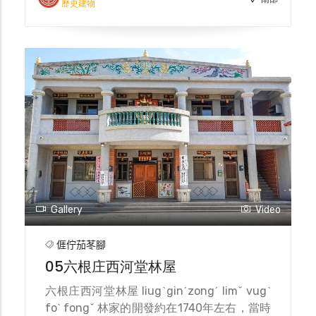
田產作為嫁妝。然而蕭己妹早逝，開仁公再娶
歷史建物
內埔豐田村涂氏，涂氏也帶入豐厚的田產嫁入
羅家，於是形成兩伙房之形制。據地方人士提
到，開仁公過世後因葬於佳冬風水寶穴田螺
穴，因而羅屋家業得以興盛。 羅屋是臺灣少
見的五堂二橫格局大院落，還有考量風水設計
的建築元素，如理學第前的半月池、土地龍
神、楊公柱、化胎、五行石等，神龕周圍有許
多的題字，如上方有「祖德流芳」、「薦時
食」、「報宗功」，左右對聯為「昭穆有倫綿
世澤」及「春秋並祀紹前徽」等，從這些題字
可看出希望後代子孫感念祖先恩德，謹守倫理
並勤於祭祀。
Gallery
Video
𠊎佇茄苳腳
05六根庄西河堂林屋
六根庄西河堂林屋 liugˋginˊzongˊ limˇ vugˋ
foˋ fongˇ 林家的開發約在1740年左右，當時