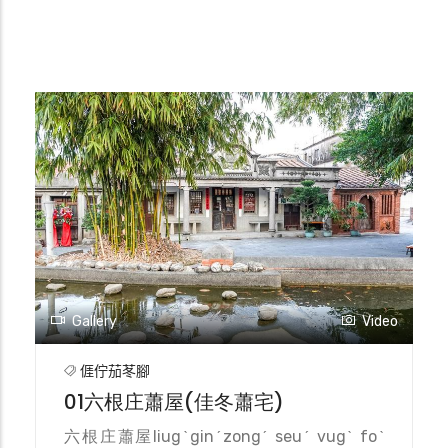
Gallery
Video
𠊎佇茄苳腳
01六根庄蕭屋(佳冬蕭宅)
六根庄蕭屋liugˋginˊzongˊ seuˊ vugˋ foˋ