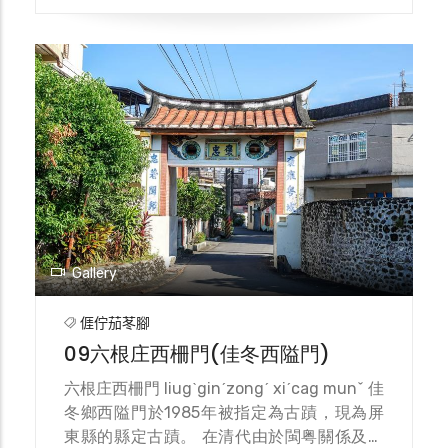
好。因此在1929在蕭屋舊馬鹿廄的位置開始
興建三層西式洋樓，作為日軍招待所。 當時
洋樓採用當時最流行的空心磚建材建造而成，
風格為當時最流行的裝飾主義（Art Deco）
建築風格，低調中帶著奢華氣派，名噪一時，
被民眾稱為「蕭家洋樓」。建成後是當時佳冬
地區最高的一座建築，可以俯瞰聚落及佳冬飛
行場。蕭屋洋樓在1930年落成後，由蕭秀
利、蕭秀河兩兄弟短暫開業從事醫療工作，且
蕭秀河也在洋樓留下結婚紀念照片。佳冬鄉蕭
屋洋樓，展現蕭家於佳冬落居發展的政經勢力
及歷史印記。
Gallery
𠊎佇茄苳腳
09六根庄西柵門(佳冬西隘門)
六根庄西柵門 liugˋginˊzongˊ xiˊcag munˇ 佳
冬鄉西隘門於1985年被指定為古蹟，現為屏
東縣的縣定古蹟。 在清代由於閩粤關係及鄰