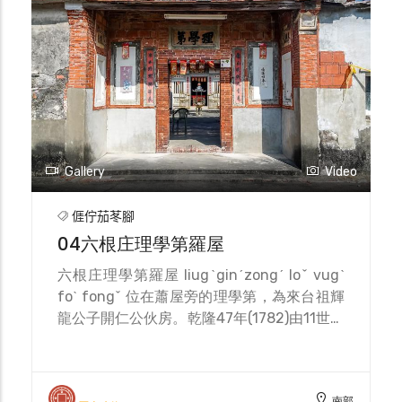
以人物、花、瓶子等浮雕做裝飾，堂號「穎川
堂」是指祖先的居住地，「積善堂」是積善之
家必有餘慶之意涵，廳堂的木製門全部以象徵
吉祥富貴的花、鳥、雲卷呈現，正廳內的木製
神龕以細腻技法雕上牡丹、菊花、卷草等吉祥
圖案，雕飾精美，兩側刻有棟對，屋前有大禾
埕，周圍以磚牆作防禦，每年春分前一天（國
暦3月19日～3月20日）舉辦祭祖大典，同時
Gallery
Video
發放祝壽金（60歲以上）及獎學金（大學以
上）。
𠊎佇茄苳腳
04六根庄理學第羅屋
六根庄理學第羅屋 liugˋginˊzongˊ loˇ vugˋ
foˋ fongˇ 位在蕭屋旁的理學第，為來台祖輝
龍公子開仁公伙房。乾隆47年(1782)由11世輝
龍公從廣東鎮平縣至佳冬六根村開墾，為羅屋
的來臺祖。12世開仁公因得到蕭屋達梅公賞
識，將其妹蕭己妹嫁給開仁公，並帶入豐厚的
南部