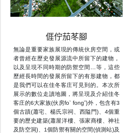
𠊎佇茄苳腳
無論是重要家族展現的傳統伙房空間，或
者曾經在歷史發展源流中所留下的建物，
以及呈現不同時期的防禦空間…等，這些
歷經長時間的發展所留下的有形建物，都
是我們可以在佳冬客庄可見到的。本次所
展示的數位走讀地圖，將呈現及介紹佳冬
客庄的6大家族(伙房foˋ fongˇ)外，包含有3
個古蹟(蕭宅、楊氏宗祠、西隘門)、4個重
要的歷史建築(蕭屋洋樓、張家商樓、神社
及防空洞)、1個防禦有關的空間(偵測站)及