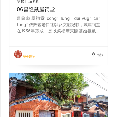
𠊎佇茄苳腳
06昌隆戴屋祠堂
昌隆戴屋祠堂 congˊ lungˇ dai vugˋ ciiˇ
tongˇ 依照耆老口述以及文獻紀載，戴屋祠堂
在1936年落成，是以祭祀廣東開基始祖戴玉
麟公為首。佳冬的昌隆與豐隆的聚落的戴姓居
民，大多是來自於廣東焦嶺玉麟公派下成員，
約莫乾隆年間渡海來台拓墾此地落地生耕。戴
南部
屋祠堂採取二進式方式建築，內部的一塊祝賀
歷史建物
祠堂落成匾，見證臺灣北客南遷的歷史。祠堂
內更有藝師陳玉峰繪畫作品，顯見當時後戴屋
在日治時期的社會網絡與成就。 日本政府於
大正初期大規模招攬資本家與各地移民，在林
邊溪上游新生地籌開蔗園與拓墾荒地。新竹橫
山華元公派下第十七世祖戴洪廣公於1919年
南下，先後至旗山與新埤，遇到同為北客的湖
口戴拾和派下宗親戴阿冉。而戴洪廣公則吆喝
新竹橫山的族人一同南下，在沙崙河流域的南