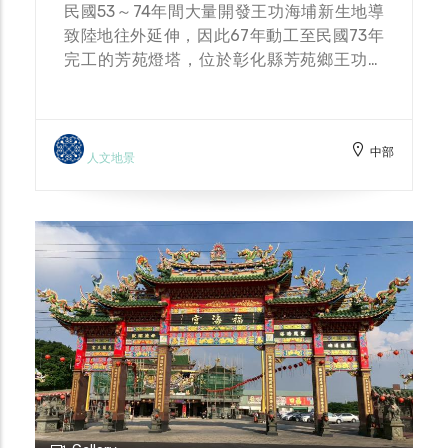
民國53～74年間大量開發王功海埔新生地導
致陸地往外延伸，因此67年動工至民國73年
完工的芳苑燈塔，位於彰化縣芳苑鄉王功漁
港，外表為漆成黑白垂直條紋的八角形「芳苑
燈塔」，其外觀呈現一個八角形的鋼筋混泥土
建築物，頂層外有環繞陽台（黑白相間的條紋
中部
配色，有助於漁船在日間辨識），不僅是國內
人文地景
燈塔中興建時間最晚的燈塔（最年輕燈塔），
燈光1kw28000支燭光指引著經過濁水溪與大
肚溪台灣海峽船隻航行的安全！同時，更因當
地地層下陷的關係，為國內唯一塔高（37.4公
尺）高於燈高（35.7公尺）的燈塔（號稱最
高）。 芳苑燈塔的設置，主要是為了維護彰
化沿海漁船（代表安全）及往來於臺灣海峽的
船隻（代表危險）的安全，此地在昔日還可欣
賞到彰化頗負盛名的八景之一──王功漁火。
「一府、二鹿、三艋舺」是大家都耳熟能詳的
台灣諺語，而後面緊接著的是「四寶斗、五番
挖」，「寶斗」為彰化縣北斗鄉，「番挖」便