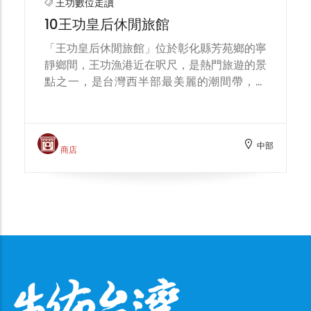
王功數位走讀
10王功皇后休閒旅館
「王功皇后休閒旅館」位於彰化縣芳苑鄉的寧
靜鄉間，王功漁港近在呎尺，是熱門旅遊的景
點之一，是台灣西半部最美麗的潮間帶，採
蚵、戲蝦、觀夕照、燈塔、生態景觀橋;豐厚
純美的人文風光，觀光資源豐富而多元，彰化
的美說不完也道不盡，各鄉鎮知名的美食無不
中部
令人吮指回味，若是親自來走一遭，就能深刻
商店
體會。我們提供安全、乾淨、安靜、舒適、清
潔的環境，另準備自行車讓您悠遊歡迎您來一
趟知性之旅吧! 明亮又寬敞的舒適二四六人套
房，變頻分離式冷氣、大尺寸液晶電視、小冰
箱、小書桌、衣櫃一應具備，並搭舒適床舖，
採用乾濕分離淋浴浴室，是情侶或夫妻住宿的
最佳選擇。