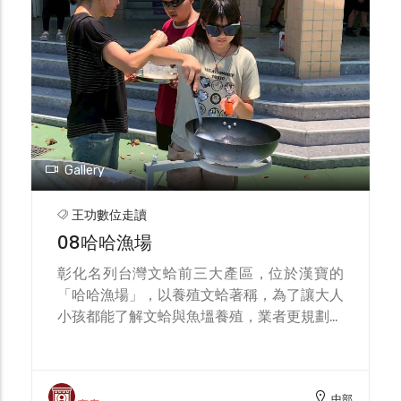
來等，1最受矚目的海洋音樂會2廣受歡迎的
「千人烤蚵」活動今3現場也安排「祈福嘉年
華」，不僅有莊嚴的祈福團拜儀式4夜晚壓軸
登場的是精彩絢爛的煙火秀照亮王者之弓橋跟
港灣夜色，營造浪漫氛圍。
Gallery
王功數位走讀
08哈哈漁場
彰化名列台灣文蛤前三大產區，位於漢寶的
「哈哈漁場」，以養殖文蛤著稱，為了讓大人
小孩都能了解文蛤與魚塭養殖，業者更規劃下
水「摸蛤仔」體驗，同時可以親自操作各種捕
魚工具，體驗一日漁夫，同時還有提供新鮮生
鮮讓旅客品牌，透過海洋食研教育讓旅客更了
中部