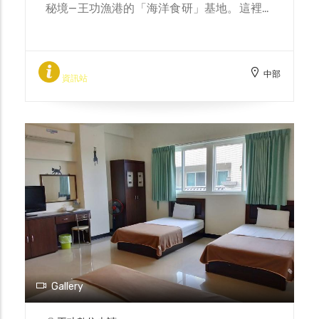
限定的漁民教育+食魚教育，6人成行、平假
秘境—王功漁港的「海洋食研」基地。這裡原
日皆可使用，必須活動前7天預約。 農業超
是已近荒廢的王功漁港漁貨直銷中心，因「海
市：https://www.ettoday.net/feature/食
洋食研生產合作社」的進駐，搖身一變成為推
農好好玩/14784 食農好玩券：
廣環境永續、食漁教育課程的秘密基地。食研
https://www.taiwanfarm.com.tw/products/dou96
中部
基地正朝著這樣願景前進，目前結合彰師大
資訊站
USR計畫，進行水質監測、海洋環境教育及養
殖產業輔導；也有台中科技大學師生參與彰化
海岸廊帶的地方創生事務，以青年的視角嘗試
提出地方解決方案，盼未來能成為彰化在地水
產品牌認證及加值中心，建立永續商業模式。
這裡擁有環境教育人員認證，擅海洋、食魚教
育；負責活動規劃與商品設計；以嚴謹的田野
調查企劃規劃生態課程，並以豐富的知識底蘊
進行生態解說；以當地豐盛海味設計風土餐
桌。 屬於彰化的力量正在遍地開花，有些人
早已深耕在地、蹲點多年，也有許多青年剛剛
起步，從各個面向投入創生。而「海洋食研基
Gallery
地」從空間出發，重新連結人與地方，實踐各
種新的可能，讓家鄉更美好。