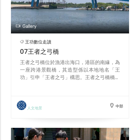
Gallery
王功數位走讀
07王者之弓橋
王者之弓橋位於漁港出海口，港區的南緣，為
一座跨港景觀橋，其造型係以本地地名「王
功」引申「王者之弓」構思。王者之弓橋橋長
82公尺，寬4.5公尺；拱頂高20公尺，橋版面
最高8公尺。橋樑材質採用最容易塑形之鋼
料，呈現幾何之美，塑造彰化海岸地區性景觀
中部
為意象。引喻弓箭齊發滿載而歸，彰顯王功地
人文地景
名等。 因為潮汐港船家需再ㄧ個漲退潮周期
進港卸貨，也因為常利用晚上捕撈ㄧ早進港造
就出晚上海面燈火畫面跟用最短時間交給消費
者新鮮魚貨(現流) ，也造就出王功漁火節的由