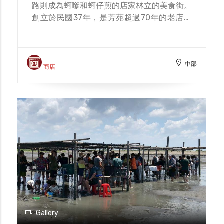
路則成為蚵嗲和蚵仔煎的店家林立的美食街。
創立於民國37年，是芳苑超過70年的老店！
雖然隱藏在狹窄的仁愛巷內，但平日下午人潮
陸續一直來，比外面芳漢路上一堆賣蚵爹的還
要熱鬧！在地飄香數十載的「巷仔內蚵仔炸」
中部
是許多部落客及遊客朝聖的必吃站點，店家販
商店
售蚵仔炸、花枝炸、豬肉炸、肉蚵炸和綜合炸
等5種品項，樣樣都是30元，蚵嗲皮薄炸至金
黃酥脆，內餡飽滿多汁，「蚵仔炸」裡滿滿的
鮮蚵光看就很過癮，一口咬下更是令人讚不絕
口。 這家「巷仔內蚵仔炸」在Google擁有4.2
高分和破4,300則評論，有網友分享「怎麼吃
都覺得這家最好吃」、「推薦綜合炸，所有願
望一次滿足」、「從小吃到大 好吃」，不會
讓海鮮控、炸物控失望的。 因為外皮很薄
脆，所以內餡看起來特別飽滿，蚵仔肥美沒有
一點腥味，每一口都吃得到食材鮮味，炸油
香、海鮮蚵仔搭配韭菜清香，綜合吃得到蚵
Gallery
仔、豬肉條與花枝塊，淋醬也是特色一定要