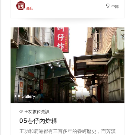
務農，農暇到海埔地養蚵增加收入，為保留蚵
又有俗語說：「頭殼暈米粉神；腹肚痛麵線
中部
仔的新鮮，他的祖父自製冰塊，炎炎夏日大人
商店
命」 林希元從地方名人，逐漸演變成地方神
小孩都喜歡玩冰塊，還把冷開水壺、綠豆湯放
明，這其實在臺灣不乏其例，但一般都是去世
進乾淨冰塊堆裏，過一會兒就有冰鎮涼水、綠
後不久便顯神蹟，像希元祖這樣一直在官方祀
豆湯可喝；林衍慶先生說，既然冰品受歡迎，
典中，幾百年後才逐漸進入鄉土神明之列的，
他的祖父林合開始兼製枝仔冰，料好實在，銷
倒也特別。
路不錯，副業反而成為主要事業。 43年創立
芳苑泉芳枝仔冰！假日總是人滿為患，泉芳枝
仔冰已經傳承到第四代，招牌清冰很古早味，
光是吃原味就好涼爽，加上一整顆的鹼粽，這
一樣一杯鹼粽冰，真的好便宜難怪大家都點。
Gallery
王功數位走讀
05巷仔內炸粿
王功和鹿港都有三百多年的養蚵歷史，而芳漢