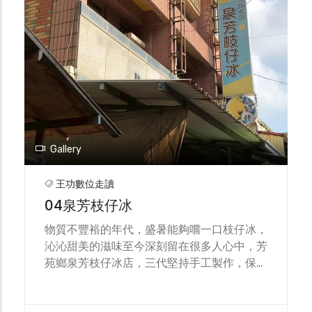
前都會前來祈求平安、滿載而歸。
像於此安奉，逐漸形成每年農曆九月祭祀儀式
——「林希元祖廟會」 在彰化芳苑，有間林祖
廟，從名稱來看，是屬於芳苑林氏的祖祠，但
林氏的祖先卻有著神力，所以此廟不只是祭拜
祖先，也是祖神之廟。 走到這間林希元祖廟
前，抬頭可望見匾額之上寫著「理學名宦」四
個大字，這是鄉里對其在治學上的認同。 同
安林氏因為有這麼一個敢言直諫，又治學有成
的祖先，進而奉為祖神，也是很自然的事。土
Gallery
地廟的對聯不是很常見到這句話嗎：「聰明正
直是為神」 不過希元祖在芳苑可不只是林氏
王功數位走讀
共同的敬拜對象，還有神蹟顯現。 王功(亦屬
04泉芳枝仔冰
芳苑)俗語說：「阮祖若有顯，屁股就會
疼。」王功當地人若有病痛，可去求希元祖，
物質不豐裕的年代，盛暑能夠嚐一口枝仔冰，
若得三聖盃，希元祖起駕會指示削去祂金身去
沁沁甜美的滋味至今深刻留在很多人心中，芳
做藥，大概是因為怕礙觀瞻，所以求藥人都從
苑鄉泉芳枝仔冰店，三代堅持手工製作，保留
臀部削一小塊，回家後放在茶水煮來喝，病即
料多香濃的古早味，到彰化縣吃冰可別錯過。
可痊癒。 也有人喝完「神茶」後，再吃一碗
泉芳枝仔冰店老闆林衍慶先生的祖父林合先生
米粉湯，或是麵線湯，隔天就好了，所以王功