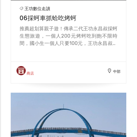
加，如果不是吃飽，我應該可以吃兩顆不是問
王功數位走讀
題～真的挺香！
06採蚵車抓蛤吃烤蚵
推薦超划算親子遊！傳承二代王功永昌叔採蚵
生態旅遊，一個人200元烤蚵吃到飽不限時
間，國小生一個人只要100元，王功永昌叔採
蚵生態旅遊一票玩到底吃到飽，包含搭乘觀光
三輪鐵車、鮮蚵吃到飽、潮間帶摸蛤蠣帶回
家，來玩不用擔心停車問題，服務中心提供免
中部
費停車場，還有免費沖水區與美食街，小孩玩
商店
到不想離開～ 票價包含：體驗搭乘觀光三輪
鐵車、體驗挖蛤蠣(挖到蛤蠣可以帶回家)、鮮
蚵吃到飽，不限時間隨你玩、隨你吃到飽，光
是鮮蚵200元吃到飽就很划算，還有專車接
送，小孩也有地方玩～ 因芳苑位於雲彰隆起
的地形，為全台唯一保留蚵農自日治時期使用
牛隻進行採蚵的場域。卻因科技日新月異，海
牛逐漸被採蚵車及牡蠣搬運機取代。