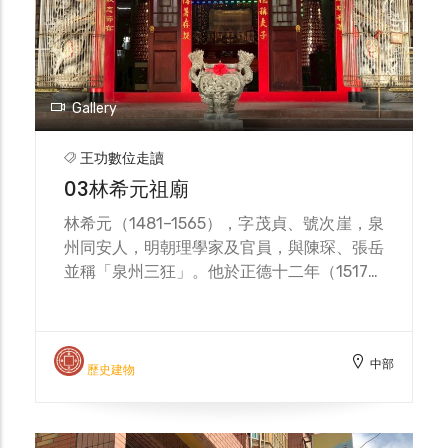
「宮廟」身份：旗杆豎立於牌樓與正殿之間，
代表此廟屬於「官廟」等級，而非一般的民間
小廟。旗竿的設置與清朝時期的彰化縣令 楊
桂森 有直接關係。1812 年嘉慶十七年間，楊
縣令出巡到王功，察覺福海宮建於風水名為
Gallery
「龍蝦穴」的吉地，但廟體破舊不配其地理風
水，遂倡議改建、並命人將廟址後退、重建正
王功數位走讀
殿，並特別在廟前豎起兩根旗竿，以彰顯此廟
03林希元祖廟
為「宮廟」而非一般的庄內廟。更具傳說色彩
的是，這兩根旗竿在民間風水說法中象徵「龍
林希元（1481–1565），字茂貞、號次崖，泉
蝦的兩根鬚」。旗竿若與廟頂紅瓦一起使用，
州同安人，明朝理學家及官員，與陳琛、張岳
紅色象徵「死龍蝦」，意圖「敗地理」—也就
並稱「泉州三狂」。他於正德十二年（1517）
是破除惡劣風水，用以阻止海盜侵擾。而龍泉
中進士，歷任南京大理寺評事、大理寺丞等
井則作為陰陽平衡之用，象徵與旗竿陰陽互補
職，提出多項新政，倡導廉政與改革，被尊為
之意。 媽祖信仰文化-每年農曆三月二十三日
「理學名宦」。逝世後，在故鄉廈門曾建廟祭
的媽祖誕辰，以及迎媽祖遶境活動，吸引大量
中部
祀，近代其後裔渡海來台後，於彰化芳苑鄉王
歷史建物
信徒和觀光客前來參與，氣氛熱鬧，場面壯
功村興建林希元祖廟，以繼承敬仰之情 。據
觀。 地方特色結合-因位於王功漁港附近，福
說清代康熙年間（崇禎12年），林姓開墾者
海宮與當地漁業文化密切結合，許多漁民出海
林晉璧與林晉玉兄弟自同安來台，攜帶祖地塑