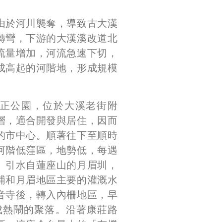
由於河川襲奪，導致古大漢
轉彎，下游的大漢溪改道北
流量增加，河流急速下切，
成高起的河階地，形成規模
。
正公園，位於大溪老街附
層，適合開發與居住，因而
的市中心。順著往下至順時
河階低窪區，地勢低，每遇
。引水自蓮座山的月眉圳，
埔和月眉地區主要的灌溉水
音寺後，轉入內柵地區，早
形成熱鬧的聚落。沿著康莊路