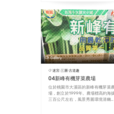
李家的發跡之地。清乾隆35
(1770)，大溪知名舉人李騰芳的先
李善明自福建漳州，輾轉來到小角
拓墾定居。善明公之第五子先抓遷
月眉開墾，先抓之子炳生以屠宰業
家，後利用大嵙崁溪（現今大漢溪
航運之便，從事米穀買賣，經商有
且熱心公益，家業蒸蒸日上，盛極
時，商號「李金興」。
Gallery
迷宮‧三層‧古道趣
04新峰有機芽菜農場
位於桃園市大溪區的新峰有機芽菜
場，創立於1999年。農場標高約海
三百公尺左右，風景秀麗環境清幽
山上尚未開發耕種的水源地，清淨
污染最純淨的礦泉活水，PH質常年