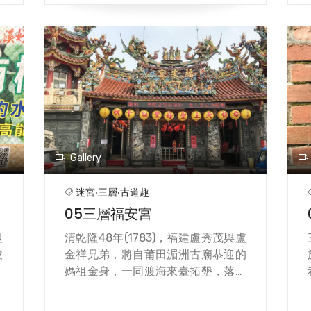
年
民都前來祈拜。祠堂年久失修，由信
祖
眾成立重建委員會，發動募捐，併購
仔
置附近土地，擴大廟宇的規 模，而建
至
成今日的慈聖宮。
起
）
道
一
Gallery
迷宮‧三層‧古道趣
05三層福安宮
農
清乾隆48年(1783)，福建盧秀茂與盧
拔
金祥兄弟，將自莆田湄洲古廟恭迎的
。
媽祖金身，一同渡海來臺拓墾，落腳
無
於三層莿仔寮，並繼續將其安奉於廳
都
堂內，保佑家宅與開墾平安。 當時的