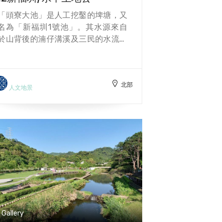
「頭寮大池」是人工挖鑿的埤塘，又
名為「新福圳1號池」。其水源來自
於山背後的湳仔溝溪及三民的水流東
溪，鑿山洞引溪水蓄積而成，主要灌
溉方圓內240公頃農地，和牛角南
埤、龍過脈埤、新埤及白石埤等埤塘
北部
連結，負有灌溉整個大溪地區三層農
人文地景
作的重任。在新福圳一號池湖心，有
一座「水中土地公廟」，名為「屢豐
宮」，早年由開墾先民設置。民國56
年桃園農田水利會執行大池擴建挖深
計畫時，有意遷廟；但據說當時挖土
機啟動要挖土地公廟，總是會發生機
械故障的問題，前後四次，施工單位
半信半疑，向土地公拜拜、擲筊，得
知原來是土地公不願意搬家，水利會
於是決議原地興建約4樓高圓形人工
Gallery
島嶼，成為現今樣貌，全臺獨一無