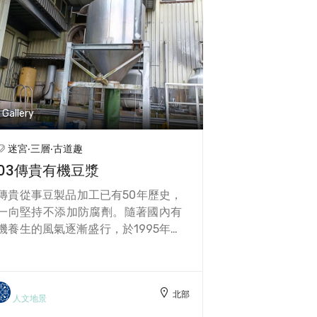
Gallery
迷宮‧三層‧古道趣
03傳貴有機豆漿
傳貴從事豆製品加工已有50年歷史，
一向堅持不添加防腐劑。隨著國內有
機養生的風氣逐漸盛行，於1995年起
開始與里仁合作。鑒於詢問有機，及
非基改的客戶越來越多，因緣際會
下，毅然決然投入有機行業。 傳貴的
北部
產品一直抱持著「傳統製作，貴在用
人文地景
心」的堅持，以最先進的設備、最嚴