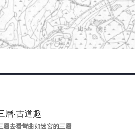
三層‧古道趣
三層去看彎曲如迷宮的三層