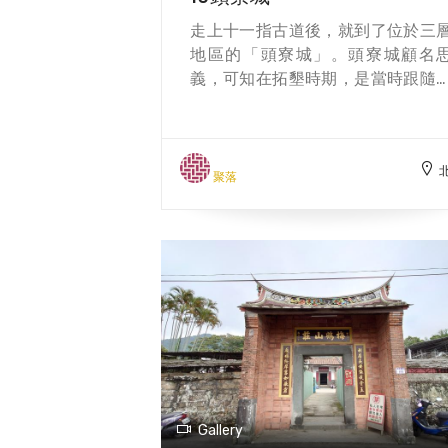
走上十一指古道後，就到了位於三
地區的「頭寮城」。頭寮城顧名
義，可知在拓墾時期，是當時跟隨
鶴林家的墾戶所居住。為了抵禦泰
族人的攻擊，在聚落外圍種滿刺竹
用石頭築起防禦工事，形成一個
落，稱為「頭寮城仔」。至今聚
聚落
裡，仍有許多傳統的紅磚古厝，雖
圍牆已經毀壞，剩下部分的石頭駁
存在，還可見到當時留下的石敢當
只是，由於頭寮產業沒落，多多人
樓空，走在往前竹篙厝產業道路上
眼前所見，老樹、古井、紅磚牆以
緩步前行的耆老。與對面林立的依
邦社區色彩亮麗的大樓，形成明顯
比。
Gallery