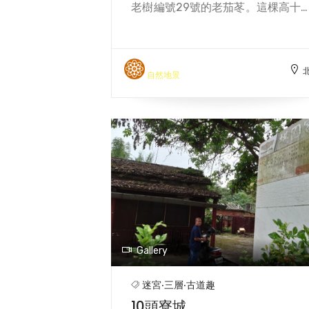
老樹編號29號的老茄苳。這棵高十
公尺，胸徑一、七五公尺，胸圍五
五公尺，樹冠幅六十平方公尺的老
苳，是三層台地最大的一棵樹，若
三層地區開發時期的同治年間算起
自然地景
推測樹齡應在一百二十年以上。 老樹
樹頭處略扁平，整棵樹生長情形
好，枝葉茂密，樹幹挺拔，是福安
後面趙姓人家所有。目前是趙家庭
外緣的一個屏障，樹頭處堆滿了
薪、雜物，十分零亂，也無保護
施。
Gallery
迷宮‧三層‧古道趣
10頭寮城