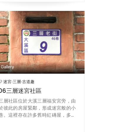
格的品管、最佳的原物料，製作令消
費者安心滿意的產品，在有機的行業
裡，照顧國人的健康。 傳貴在有機的
行業裡，為配合市場需求，近年投入
生技產品之研發，於2009年成立傳
貴宏業生機有限公司，希望能把生技
研發部分的業務單純化，獨立化希望
能以不同的產品型態提供消費者更多
的健康需求。
Gallery
迷宮‧三層‧古道趣
06三層迷宮社區
三層社區位於大溪三層福安宮旁，由
於彼此的房屋緊鄰，形成迷宮般的小
巷。這裡存在許多舊時紅磚屋，多已
無人居住，有的甚至已經崩塌。昔
日，這裡是孩童開心玩耍的迷宮巷。