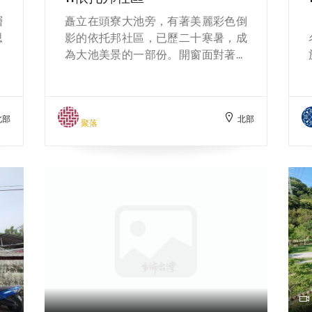
意裡突顯出來。此外，𥴊仔店和打鐵
層
矗立在頭寮大池旁，有著美麗彩色倒
店遺蹟、廢棄的軍事崗哨以及與步道
思
影的依托邦社區，已歷二十寒暑，成
環境融合為一體的石棚土地公廟，形
梅
為大池美景的一部份。開窗面對著頭
成一幅人文史跡與自然環境融合的和
雅
寮地區自然美景，可望見溪洲山、頭
諧景象。
，
寮山、草嶺山，鄰近登山步道設施便
聚
利，充滿田園生活氣息，是都會人們
北部
北部
落
嚮往的生活理想國。所以，這裡的房
聚落
然
子，一直有著高詢問度。 住在社區裡
坎
的居民，有企業老闆、藝術家、導
。
演，也有許多退休族，大家都十分喜
去
愛這裡的生活環境，清晨被山鳥輕脆
，
叫聲喚醒，晨昏散步池畔賞景，還能
及
隨時能欣賞季節變化時，山水池景幻
託
化的四時景色。社區管委會運作積
對
極，定期舉辦聯誼活動及戶外參訪，
聯絡鄰居情誼，並成立社區藝文社團
「水月社」，每月邀請名人舉辦講
座，或社區交流活動，鄰居感情十分