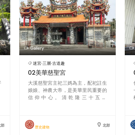
Gallery
迷宮‧三層‧古道趣
02美華慈聖宮
仔
大溪慈聖宮主祀三媽為主，配祀註生
。
娘娘、神農大帝，是美華里民重要的
山
信仰中心。清乾隆三十五年
用
（1770），大溪李氏先祖李善明自福
鋪
建漳州渡海來台時，從湄州請一尊俗
難
稱為三媽的天上聖母來台，在小角仔
北部
北部
雖
地區開展基業，家業日隆之後，遂建
歷史建物
祠奉祀。因為媽祖神靈顯赫，遠近村