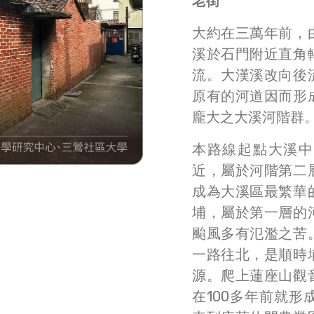
老街
大約在三萬年前，
溪於石門附近直角
流。大漢溪改向後
原有的河道因而形
龐大之大溪河階群
本路線起點大溪中
近，屬於河階第二
成為大溪區最繁華
埔，屬於第一層的
颱風多有氾濫之苦
一路往北，是順時
源。爬上蓮座山觀
在100多年前就