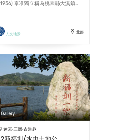
(1956) 奉准獨立稱為桃園縣大溪鎮福
安國民學校，現今班級總數是6班。
早期三層地區遍植甘蔗，以作為製糖
原料。而製糖廠種植甘蔗的土地，都
北部
是向梅鶴山莊承租的，同時許多梅鶴
人文地景
山莊的族親可以在製糖廠工作。福安
國小前身就是製糖廠，廠區周圍都是
種植甘蔗，種植範圍頭寮種植到尾
寮。然而，因為日治時期空襲太嚴
重，加上後期甘蔗種植不易，讓當時
的製糖廠不得不關廠。
Gallery
迷宮‧三層‧古道趣
12新福圳/水中土地公