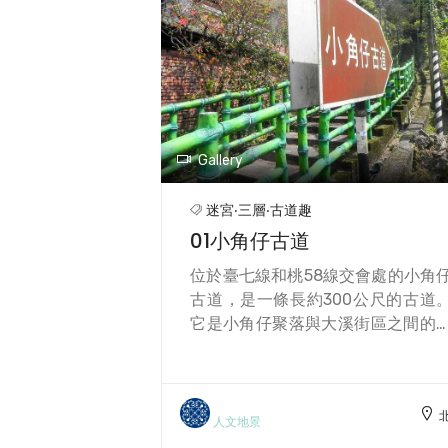
Gallery
迷宮‧三層‧古道趣
01小角仔古道
位於臺七線和桃58線交會處的小角
古道，是一條長約300公尺的古道
它是小角仔聚落與大溪街區之間的
路，也是昔日的挑炭、挑柴、買賣
品的重要通道。早期的通道是石頭
設的，石頭大小不一，落差大而
行，如今已改建為水泥階梯步道，
人文地景
然好走，但古味盡失。 小角仔是大溪