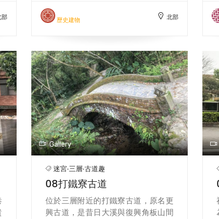
理
三層生活不易，因與山區接壤、地勢
北部
北部
得
較高，不僅灌溉水源取得困難，也會
歷史建物
方
面臨與原住民生活領域重疊而發生衝
，
突的問題。在如此艱辛的條件下，原
鄉神明的護佑成為心靈寄託，盧氏廳
堂內的媽祖開始吸引信徒前往參拜，
靈驗的名聲越傳越廣，逐漸被當地人
敬稱為「老媽祖」。至今在三層，人
們仍口耳相傳著老媽祖派遣天兵天
將、兵器齊全且隊伍雄偉，協助三層
莊民抵禦原住民」的故事。 道光年
間，信眾決定商請林本源家族出借位
Gallery
於三層的租第，即現在的廟地所在，
以重新安奉老媽祖金身，也因當時若
迷宮‧三層‧古道趣
逢三層旱災，由租館管家發起的新用
08打鐵寮古道
儀式總是有求必應，林本源家族感念
老媽祖恩德，同意將租館敬獻，以此
巷
位於三層附近的打鐵寮古道，原名更
為轉折點，盧家廳堂的老媽祖由私人
貴
興古道，是昔日大溪與復興角板山間
奉祀轉變為護佑地方眾生的重要守護