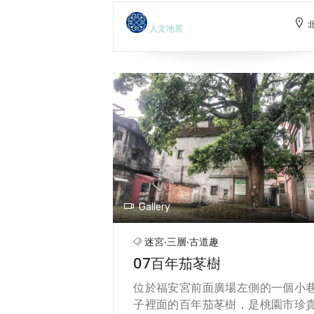
在7.5左右，味道甘美是栽培芽菜最
想的水源。農場就是在這好山好水
人文地景
天獨厚的好因緣下，以有機栽培
式，種植的芽菜有著獨特甘甜口感
讓身體感受自然的能量。
Gallery
迷宮‧三層‧古道趣
07百年茄苳樹
位於福安宮前面廣場左側的一個小
子裡面的百年茄苳樹，是桃園市珍