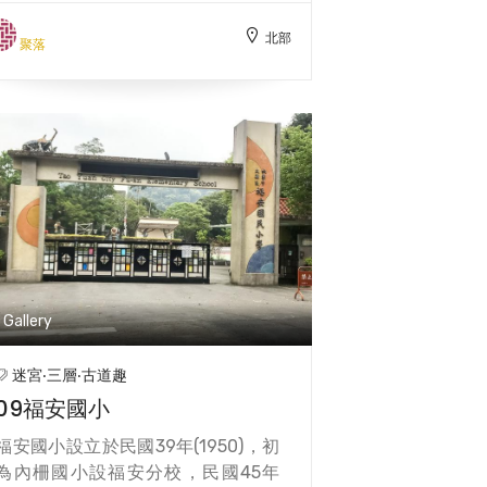
每到晚餐時刻，家家戶戶此起彼落的
北部
炒菜聲，以及萬里飄香的飯菜香，讓
聚落
飢腸轆轆的學生們恨不得立刻衝進去
飽餐一頓。少了兒童玩笑聲的三層迷
宮社區，現今還能看見老人們在家門
前閒聊曬太陽，只是多了分寧靜與落
寞。
Gallery
迷宮‧三層‧古道趣
09福安國小
福安國小設立於民國39年(1950)，初
為內柵國小設福安分校，民國45年