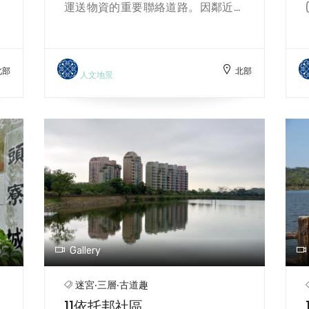
八
運送物資的重要聯絡道路。因鄰近慈
者。 民國4年(1915)，以老妈祖為中
、
湖陵寢，早期長年受到軍事管制，人
心的信仰凝聚已初具規模，為因應每
茄
煙較為稀少，故也保存了原始的林相
年媽祖聖誕千秋祭典，由三層地區十
依
風貌。打鐵寮古道的名稱由來，有一
大姓，採取「輪姓值年」的祭祀方
北部
北部
，
說是早期臺灣北部山區盛產樟腦，打
人文地景
式。同年，地方仕紳林大德出面向林
鐵寮步道入口曾有打鐵店鑄造鐵器供
本源家族增借租館其他廳堂空間，以
良
當地居民入山採樟腦使用，清朝時期
容納更多前來參拜的信眾。民國16年
宮
時，鐵器也作為駐防山區防範「生
(1927)，正式改租館為廟宇,定名為
院
番」威脅之用，故以打鐵寮步道為
「福安宮」。 儘管宮廟幾經變動，廟
柴
名。另有一說則是因為早期伐木工
宇也於民國63 年(1974)重修改建，但
措
人，將砍伐的原木從山區運出，在古
老媽祖信仰的核心精神始終不變。
道陡峭處，為了偷懶大多將木材沿陡
坡滑下，木料不斷撞擊山壁類似昔時
打鐵店打鐵的聲音而得名。 古道全長
約15公里， 沿路有三座建於大正15年
Gallery
(1926)的古橋─太平橋、濟安橋和東
興橋，其中的東興橋是座百年糯米
迷宮‧三層‧古道趣
橋，橋上布滿苔癬與周遭景色相融
11依托邦社區
合， 橋下潺潺溪流，讓這座古橋從綠