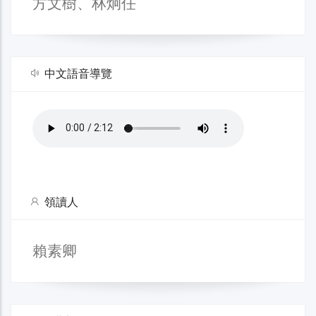
方文樹、林炯任
中文語音導覽
領讀人
賴素卿