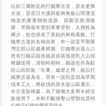
位於三層附近的打鐵寮古道，原名更興
古道，是昔日大溪與復興角板山間運送
物資的重要聯絡道路。因鄰近慈湖陵
寢，早期長年受到軍事管制，人煙較為
稀少，故也保存了原始的林相風貌。打
鐵寮古道的名稱由來，有一說是早期臺
灣北部山區盛產樟腦，打鐵寮步道入口
曾有打鐵店鑄造鐵器供當地居民入山採
樟腦使用，清朝時期時，鐵器也作為駐
防山區防範「生番」威脅之用，故以打
鐵寮步道為名。另有一說則是因為早期
伐木工人，將砍伐的原木從山區運出，
在古道陡峭處，為了偷懶大多將木材沿
陡坡滑下，木料不斷撞擊山壁類似昔時
打鐵店打鐵的聲音而得名。