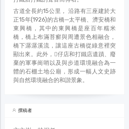
古道全長約15公里， 沿路有三座建於大
正15年(1926)的古橋─太平橋、濟安橋和
東興橋，其中的東興橋是座百年糯米
橋，橋上布滿苔癬與周遭景色相融合，
橋下潺潺溪流，讓這座古橋從綠意裡突
顯出來。此外，𥴊仔店和打鐵店遺蹟、廢
棄的軍事崗哨以及與步道環境融合為一
體的石棚土地公廟，形成一幅人文史跡
與自然環境融合的和諧景象。
撰稿者